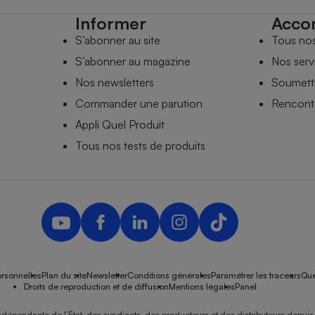
Informer
Acco
S’abonner au site
Tous no
S’abonner au magazine
Nos serv
Nos newsletters
Soumettr
Commander une parution
Rencontr
Appli Quel Produit
Tous nos tests de produits
rsonnelles
Plan du site
Newsletter
Conditions générales
Paramétrer les traceurs
Que
Droits de reproduction et de diffusion
Mentions légales
Panel
ndépendante de l’État, des syndicats, des producteurs et des distributeurs depuis 