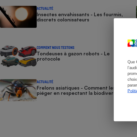
Radiateur électrique
ACTUALITÉ
Insectes envahissants - Les fourmis,
discrets colonisateurs
Téléphone mobile -
Smartphone
Plaque de cuisson à
induction
COMMENT NOUS TESTONS
Tondeuses à gazon robots - Le
protocole
Que 
Climatiseur -
l’aud
Ventilateur
promo
choix
ACTUALITÉ
param
Frelons asiatiques - Comment les
Antivirus
Polit
piéger en respectant la biodiversité
Climatiseur -
Ventilateur