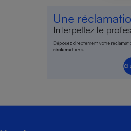
Une réclamatio
Interpellez le profes
Cafetière à expresso
Déposez directement votre réclamati
réclamations
.
Cli
Robot ménager