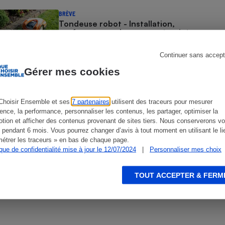
Électricité - Gaz
BRÈVE
Tondeuse robot - Installation,
performances de coupe, sécurité :
Appareil photo
seuls nos tests en laboratoire
numérique
révèlent les vraies performances
Four encastrable
Continuer sans accept
Gérer mes cookies
COMMENT NOUS TESTONS
Tondeuses à gazon - Le protocole
Choisir Ensemble et ses
7 partenaires
utilisent des traceurs pour mesurer
Lessive
ience, la performance, personnaliser les contenus, les partager, optimiser la
tion et afficher des contenus provenant de sites tiers. Nous conserverons vo
 pendant 6 mois. Vous pourrez changer d’avis à tout moment en utilisant le li
ACTUALITÉ
étrer les traceurs » en bas de chaque page.
Batteries au lithium
ique de confidentialité mise à jour le 12/07/2024
|
Personnaliser mes choix
remanufacturées - La difficile
équation du made in France
Aspirateur
TOUT ACCEPTER & FERM