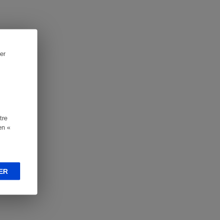
er
tre
en «
ER