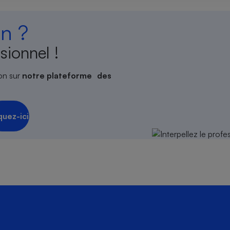
n ?
sionnel !
s
Réfrigérateur
on sur
notre plateforme des
quez-ici