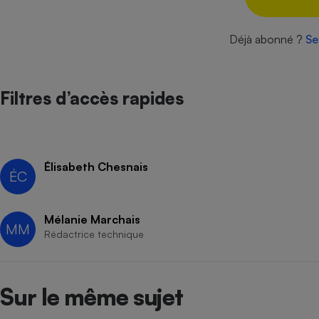
Internet
Déjà abonné ?
Se
Gros électroménager
Téléphonie
Petit électroménager 
Complément
alimentaire
Filtres d’accès rapides
Mutuelle
Assurance emprunteu
Élisabeth Chesnais
ÉC
Matelas
Champa
boutei
Banque 
Mélanie Marchais
Téléviseur
MM
Rédactrice technique
Antimoustique
Lave-linge
Sur le même sujet