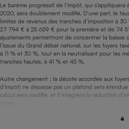
Radiateur électrique
Le barème progressif de l’impôt, qui s’appliquera
2020, sera doublement modifié. D’une part, le taux
limites de revenus des tranches d’imposition à 30
Téléphone mobile -
Smartphone
27 794 € à 25 659 € pour la première et de 74 5
Plaque de cuisson à
induction
ajustements permettront de concentrer la baisse 
l’issue du Grand débat national, sur les foyers ta
à 11 % et 30 %, tout en la neutralisant pour les 
Climatiseur -
tranches hautes, à 41 % et 45 %.
Ventilateur
Autre changement : la décote accordée aux foyers 
Antivirus
d’impôt) ne dépasse pas un plafond sera étendu
Climatiseur -
calcul sera modifié, et il intégrera la réduction d
Ventilateur
foyers