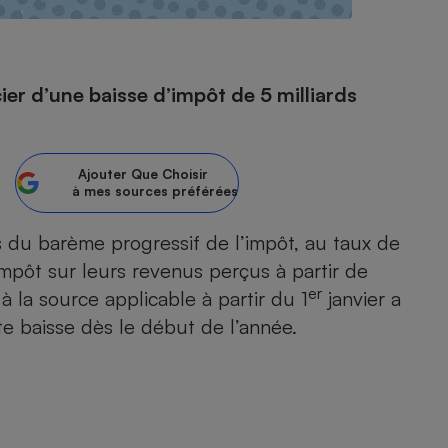
- Ustensile
er d’une baisse d’impôt de 5 milliards
Foie gras
Aide auditive
r
Assurance vie
Ajouter
Que Choisir
à mes sources préférées
 du barème progressif de l’impôt, au taux de
Poêle à granulés
gne - Comment choisir une
mpôt sur leurs revenus perçus à partir de
lle de champagne
en ligne
er
 la source applicable à partir du 1
janvier a
Ordinateur portable
te baisse dès le début de l’année.
Crème solaire
Lave-vaisselle