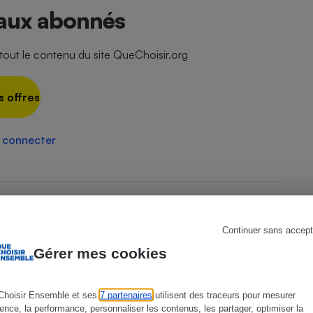
 aux abonnés
ut le contenu du site QueChoisir.org
s
Réfrigérateur
s offres
 connecter
Continuer sans accept
Gérer mes cookies
Choisir Ensemble et ses
7 partenaires
utilisent des traceurs pour mesurer
ience, la performance, personnaliser les contenus, les partager, optimiser la