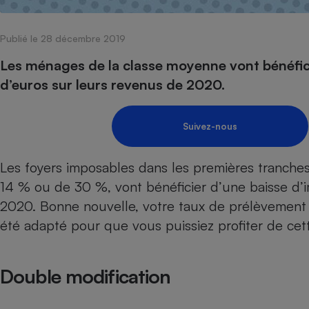
Internet
Publié le 28 décembre 2019
Gros électroménager
Téléphonie
Petit électroménager 
Les ménages de la classe moyenne vont bénéfici
Complément
d’euros sur leurs revenus de 2020.
alimentaire
Mutuelle
Assurance emprunteu
Suivez-nous
Les foyers imposables dans les premières tranches
Matelas
Champa
14 % ou de 30 %, vont bénéficier d’une baisse d’i
boutei
Banque 
2020. Bonne nouvelle, votre taux de prélèvement à
Téléviseur
été adapté pour que vous puissiez profiter de cet
Antimoustique
Lave-linge
Double modification