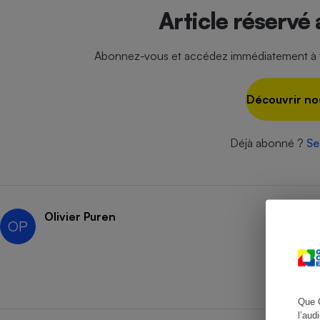
Article réservé
Abonnez-vous et accédez immédiatement à to
Cafetière à expresso
Découvrir no
Déjà abonné ?
Se
Robot ménager
Olivier Puren
OP
Que 
l’aud