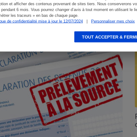
tion et afficher des contenus provenant de sites tiers. Nous conserverons vo
 pendant 6 mois. Vous pourrez changer d’avis à tout moment en utilisant le li
étrer les traceurs » en bas de chaque page.
ique de confidentialité mise à jour le 12/07/2024
|
Personnaliser mes choix
CONSEILS
E
TOUT ACCEPTER & FERM