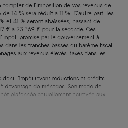
Électricité - Gaz
 à compter de l’imposition de vos revenus de
 de 14 % sera réduit à 11 %. D’autre part, les
 % et 41 % seront abaissées, passant de
Appareil photo
numérique
17 € à 73 369 € pour la seconde. Ces
Four encastrable
d’impôt, promise par le gouvernement à
xés dans les tranches basses du barème fiscal,
ménages aux revenus élevés, taxés dans les
Lessive
dont l’impôt (avant réductions et crédits
e à davantage de ménages. Son mode de
Aspirateur
’impôt plafonnée actuellement octroyée aux