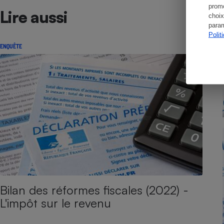
promo
Lire aussi
choix
param
Polit
ENQUÊTE
Bilan des réformes fiscales (2022) -
L'impôt sur le revenu