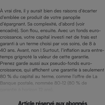
Téléphone mobile -
Smartphone
À vrai dire, il y aurait bien des raisons d’écarter
Plaque de cuisson à
induction
d’emblée ce produit de votre panoplie
d’épargnant. Sa complexité, d’abord (voir
encadré). Son flou, ensuite. Avec un fonds euro-
Climatiseur -
croissance, votre capital investi net de frais est
Ventilateur
garanti à un terme choisi par vos soins, de 8 à
40 ans. Avant, non ! Surtout, l’inflation aura entre-
Antivirus
temps grignoté la valeur de cette garantie.
Climatiseur -
Prenez garde aussi aux pseudo-fonds euro-
Ventilateur
croissance, qui affichent une garantie à seulement
80 % du capital au terme, comme l’offre de La
Banque postale, nommée 80-12 (80 % de
garantie à horizon 12 ans).
Article réservé aux abonnés