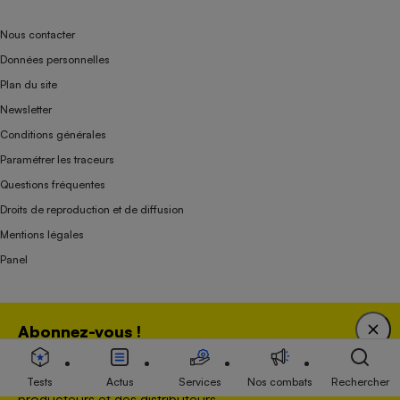
Nous contacter
Données personnelles
Plan du site
Newsletter
Conditions générales
Paramétrer les traceurs
Questions fréquentes
Droits de reproduction et de diffusion
Mentions légales
Panel
Association indépendante de l’État, des syndicats, des producteurs et des
Abonnez-vous !
distributeurs depuis 1951.
Bénéficiez d'une expertise unique tout en soutenant
une association 100 % indépendante de l'Etat, des
Tests
Actus
Services
Nos combats
Rechercher
producteurs et des distributeurs.