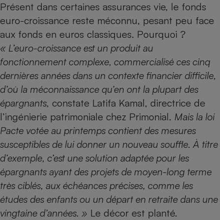
Présent dans certaines assurances vie, le fonds
Petit électroménager - U
euro-croissance reste méconnu, pesant peu face
Complément
alimentaire
aux fonds en euros classiques. Pourquoi ?
Mutuelle
Assurance emprunteur
« L’euro-croissance est un produit au
fonctionnement complexe, commercialisé ces cinq
dernières années dans un contexte financier difficile,
d’où la méconnaissance qu’en ont la plupart des
Matelas
Champagne
épargnants,
constate Latifa Kamal, directrice de
bouteille
Banque en 
l’ingénierie patrimoniale chez Primonial.
Mais la loi
Téléviseur
Pacte votée au printemps contient des mesures
Antimoustique
susceptibles de lui donner un nouveau souffle. À titre
Lave-linge
d’exemple, c’est une solution adaptée pour les
épargnants ayant des projets de moyen-long terme
très ciblés, aux échéances précises, comme les
Radiateur électrique
études des enfants ou un départ en retraite dans une
vingtaine d’années. »
Le décor est planté.