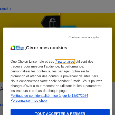
ENQUÊTE
Continuer sans accepter
Gérer mes cookies
Que Choisir Ensemble et ses
7 partenaires
utilisent des
traceurs pour mesurer l’audience, la performance,
personnaliser les contenus, les partager, optimiser la
promotion et afficher des contenus provenant de sites tiers.
Nous conserverons votre choix pendant 6 mois. Vous pourrez
changer d’avis à tout moment en utilisant le lien « paramétrer
Assurance vie - Le pire et le meilleur du marché
les traceurs » en bas de chaque page.
Politique de confidentialité mise à jour le 12/07/2024
Personnaliser mes choix
ENQUÊTE
TOUT ACCEPTER & FERMER