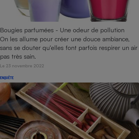
Petit électroménager - U
Complément
alimentaire
Mutuelle
Assurance emprunteur
Bougies parfumées - Une odeur de pollution
On les allume pour créer une douce ­ambiance,
sans se douter qu’elles font parfois respirer un air
pas très sain.
Matelas
Champagne
Le 23 novembre 2022
bouteille
Banque en 
ENQUÊTE
Téléviseur
Antimoustique
Lave-linge
Radiateur électrique