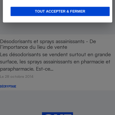
TOUT ACCEPTER & FERMER
Désodorisants et sprays assainissants - De
l’importance du lieu de vente
Les désodorisants se vendent surtout en grande
surface, les sprays assainissants en pharmacie et
parapharmacie. Est-ce…
Le 28 octobre 2014
DÉCRYPTAGE