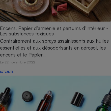
Téléphone mobile -
Smartphone
Plaque de cuisson à
induction
Encens, Papier d’arménie et parfums d’intérieur -
Les substances toxiques
Climatiseur -
Contrairement aux sprays assainissants aux huiles
Ventilateur
essentielles et aux désodorisants en aérosol, les
encens et le Papier…
Antivirus
Le 22 novembre 2022
Climatiseur -
Ventilateur
ACTUALITÉ