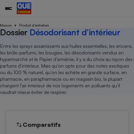
Maison
Produit d'entretien
Dossier
Désodorisant d’intérieur
Additifs a
Comparate
Comparatif
Comparateu
Comparatif
Comparateu
Comparatif
Comparati
Substances
Toutes les actualités
Tous les services
Tous nos combats
L’association
Organismes de défense 
Train
Entre les sprays assainissants aux huiles essentielles, les encens,
supermarc
cosmétiqu
Comparateu
Achat - Vente - Travaux
Démarche administrative
les brûle-parfums, les bougies, les désodorisants vendus en
Enquêtes
Nos actions
Nos missions
Système judiciaire
Transport aérien
gratuit
hypermarché et le Papier d’arménie, il y a du choix au rayon des
Copropriété
Famille
Guides d'achat
Nos grandes victoires
Notre méthodologie
parfums d’intérieur. Mais qu’on opte pour des notes exotiques
Location
Senior
Comparateu
Comparate
Comparati
Comparatif
Comparate
Comparatif
Comparatif
ou du 100 % naturel, qu’on les achète en grande surface, en
Conseils
Les billets de la présidente
Notre financement
supermarc
électrique
pharmacie, en parapharmacie ou en magasin bio, la plupart
Service marchand
Magasin - Grande surfac
Sport
Soumettre un litige
Brèves
Nos associations locales
Nos partenaires
chargent l’air intérieur de nos logements en polluants qu’il
Air
Marketing - Fidélisation
Vacances - Tourisme
Lettres types
vaudrait mieux éviter de respirer.
Nous rejoindre
Nous rejoindre
Déchet
Méthode de vente - Abu
Rencontrer une association locale
Comparate
Comparatif
Comparatif
Comparatif
Comparatif
En savoir plus sur Que Choisir Ensemble
Eau
s
Agriculture
Achat - Vente - Location
Energie
Nutrition
Assurance auto
Comparatifs
-nous ?
Produit alimentaire
Carburant
Comparati
Comparati
Comparati
Comparate