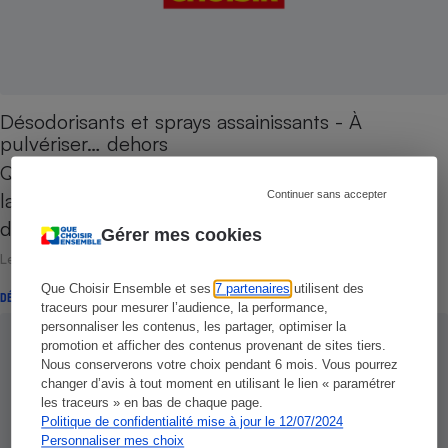
Désodorisants et sprays assainissants - À
pulvériser… dehors
Que Choisir vient de réaliser des tests en
Continuer sans accepter
laboratoire sur des désodorisants d’intérieur et
des sprays assainissants.…
Gérer mes cookies
Le 28 octobre 2014
Que Choisir Ensemble et ses
7 partenaires
utilisent des
DÉCRYPTAGE
traceurs pour mesurer l’audience, la performance,
personnaliser les contenus, les partager, optimiser la
promotion et afficher des contenus provenant de sites tiers.
Nous conserverons votre choix pendant 6 mois. Vous pourrez
changer d’avis à tout moment en utilisant le lien « paramétrer
les traceurs » en bas de chaque page.
Politique de confidentialité mise à jour le 12/07/2024
Personnaliser mes choix