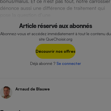
bonus/malus. Et ce n’est pas tout, notre carrossier
Téléphone mobile -
Smartphone
dénonce aussi une différence de traitement qui
Plaque de cuisson à
pose la question d’une
induction
Article réservé aux abonnés
Abonnez-vous et accédez immédiatement à tout le contenu du
Climatiseur -
site QueChoisir.org
Ventilateur
Découvrir nos offres
Antivirus
Déjà abonné ?
Se connecter
Climatiseur -
Ventilateur
Arnaud de Blauwe