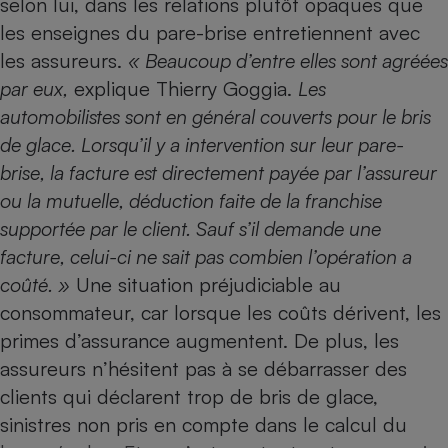
selon lui, dans les relations plutôt opaques que
les enseignes du pare-brise entretiennent avec
Petit électroménager - U
Complément
les assureurs.
« Beaucoup d’entre elles sont agréées
alimentaire
Mutuelle
par eux,
explique Thierry Goggia.
Les
Assurance emprunteur
automobilistes sont en général couverts pour le bris
de glace. Lorsqu’il y a intervention sur leur pare-
brise, la facture est directement payée par l’assureur
Matelas
ou la mutuelle, déduction faite de la franchise
Champagne
bouteille
supportée par le client. Sauf s’il demande une
Banque en 
facture, celui-ci ne sait pas combien l’opération a
Téléviseur
coûté. »
Une situation préju­diciable au
Antimoustique
Lave-linge
consommateur, car lorsque les coûts ­dérivent, les
primes d’assurance augmentent. De plus, les
assureurs n’hésitent pas à se débarrasser des
Radiateur électrique
clients qui déclarent trop de bris de glace,
sinistres non pris en compte dans le calcul du