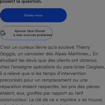
pression
posent la question.
Choisir son fioul
Assurance
Sécurité - Hygiène
Circulation routière
Choisir son pellet
Crédit immobilier
Banque - Crédit
Contrôle technique - Rép
Suivez-nous
Comparateur assurance emprunteur
Maison de retraite
Epargne - Fiscalité
Comparateu
Pièce détachée
Energie Moins Chère Ensemble
Comparatif réfrigérateur
Comparatif casque audio
Comparatif tondeuse ro
Moto
Ajouter
Que Choisir
Comparatif plaque à indu
Comparatif barre de son
Comparatif poêle à gran
Supermarché - Drive
à mes sources préférées
Comparatif hotte aspira
Comparatif imprimante m
Comparatif radiateur éle
C’est un curieux lièvre qu’a soulevé Thierry
Électricité - Gaz
Hygiène - Beauté
Comparatif climatiseur m
Comparatif ordinateur p
Goggia, un carrossier des Alpes-Maritimes… En
Tous les comparateurs
Maladie - Médecine - Mé
Comparatif aspirateur bal
Comparatif ultrabook
Aménagement
étudiant les devis que des clients ont obtenus
Toutes les cartes interactives
Système de santé - Com
Comparatif aspirateur tr
Comparatif tablette tacti
Supermarché - Drive
Bricolage - Jardinage
chez l’enseigne spécialiste du pare-brise Carglass,
Retraite
Comparatif cafetière au
il a relevé que si les temps d’intervention
Chauffage
Speedtest - Testez le débit de votre
préconisés pour un rempla­cement ou une
Mutuelle
Comparatif robot cuiseu
Image et son
Produit d'entretien
connexion Internet
réparation étaient respectés, les prix des pièces
Comparatif centrale vap
Comparateur auto
Informatique
Sécurité domestique
étaient, eux, gonflés par rapport au tarif
Internet
constructeur. La clé de ce « mystère » se trouve,
Gros électroménager
Téléphonie