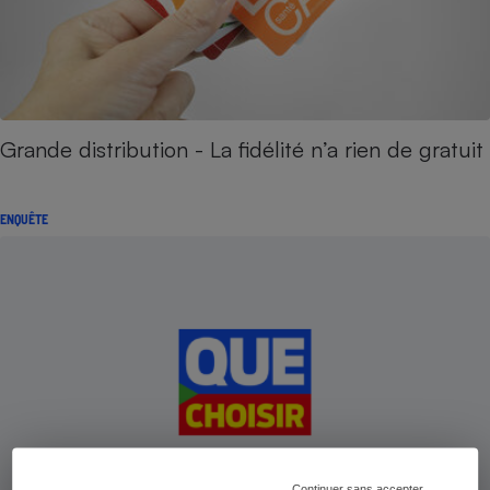
Grande distribution - La fidélité n’a rien de gratuit
ENQUÊTE
Continuer sans accepter