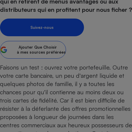
pression
qui en retirent de menus avantages ou aux
Choisir son fioul
Assurance
Sécurité - Hygiène
Circulation routière
distributeurs qui en profitent pour nous ficher ?
Choisir son pellet
Crédit immobilier
Banque - Crédit
Contrôle technique - Rép
Comparateur assurance emprunteur
Maison de retraite
Epargne - Fiscalité
Comparateu
Pièce détachée
Suivez-nous
Energie Moins Chère Ensemble
Comparatif réfrigérateur
Comparatif casque audio
Comparatif tondeuse ro
Moto
Comparatif plaque à indu
Comparatif barre de son
Comparatif poêle à gran
Supermarché - Drive
Ajouter
Que Choisir
Comparatif hotte aspira
Comparatif imprimante m
Comparatif radiateur éle
à mes sources préférées
Électricité - Gaz
Hygiène - Beauté
Comparatif climatiseur m
Comparatif ordinateur p
Faisons un test : ouvrez votre portefeuille. Outre
Tous les comparateurs
Maladie - Médecine - Mé
Comparatif aspirateur bal
Comparatif ultrabook
Aménagement
votre carte bancaire, un peu d'argent liquide et
Toutes les cartes interactives
Système de santé - Com
Comparatif aspirateur tr
Comparatif tablette tacti
Supermarché - Drive
Bricolage - Jardinage
quelques photos de famille, il y a toutes les
Retraite
Comparatif cafetière au
chances pour qu'il contienne au moins deux ou
Chauffage
Speedtest - Testez le débit de votre
trois cartes de fidélité. Car il est bien difficile de
Mutuelle
Comparatif robot cuiseu
Image et son
Produit d'entretien
connexion Internet
résister à la déferlante des offres promotionnelles
Comparatif centrale vap
Comparateur auto
Informatique
Sécurité domestique
proposées à longueur de journées dans les
Internet
centres commerciaux aux heureux possesseurs de
Gros électroménager
Téléphonie