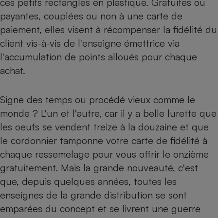
ces petits rectangles en plastique. Gratuites ou
payantes, couplées ou non à une carte de
Petit électroménager - U
Complément
paiement, elles visent à récompenser la fidélité du
alimentaire
Mutuelle
client vis-à-vis de l'enseigne émettrice via
Assurance emprunteur
l'accumulation de points alloués pour chaque
achat.
Matelas
Champagne
Signe des temps ou procédé vieux comme le
bouteille
Banque en 
monde ? L'un et l'autre, car il y a belle lurette que
les oeufs se vendent treize à la douzaine et que
Téléviseur
Antimoustique
le cordonnier tamponne votre carte de fidélité à
Lave-linge
chaque ressemelage pour vous offrir le onzième
gratuitement. Mais la grande nouveauté, c'est
que, depuis quelques années, toutes les
Radiateur électrique
enseignes de la grande distribution se sont
emparées du concept et se livrent une guerre