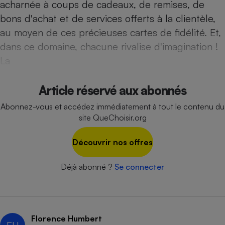
acharnée à coups de cadeaux, de remises, de
Téléphone mobile -
Smartphone
bons d'achat et de services offerts à la clientèle,
Plaque de cuisson à
induction
au moyen de ces précieuses cartes de fidélité. Et,
dans ce domaine, chacune rivalise d'imagination !
La
Climatiseur -
Ventilateur
Article réservé aux abonnés
Abonnez-vous et accédez immédiatement à tout le contenu du
Antivirus
site QueChoisir.org
Climatiseur -
Ventilateur
Découvrir nos offres
Déjà abonné ?
Se connecter
Florence Humbert