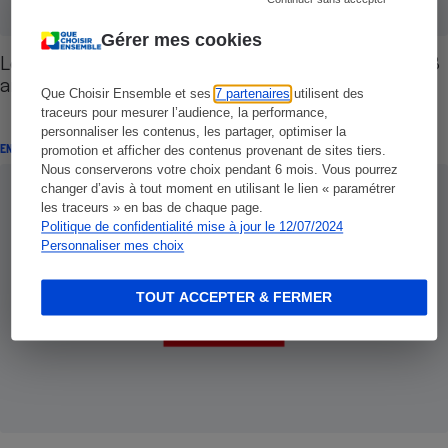
Gérer mes cookies
Les meilleures "offres jeunes" des banques - 0-18
ans : l'offre à trois temps
Que Choisir Ensemble et ses
7 partenaires
utilisent des
traceurs pour mesurer l’audience, la performance,
personnaliser les contenus, les partager, optimiser la
ENQUÊTE
promotion et afficher des contenus provenant de sites tiers.
Nous conserverons votre choix pendant 6 mois. Vous pourrez
changer d’avis à tout moment en utilisant le lien « paramétrer
les traceurs » en bas de chaque page.
Politique de confidentialité mise à jour le 12/07/2024
Personnaliser mes choix
TOUT ACCEPTER & FERMER