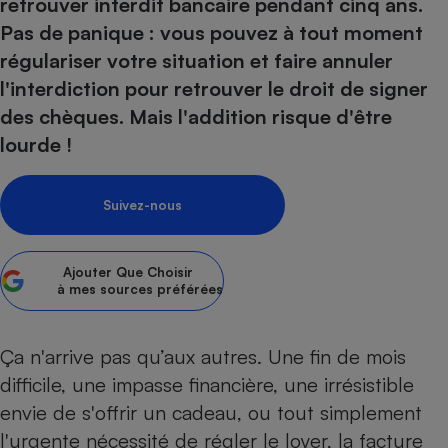
pression
retrouver interdit bancaire pendant cinq ans.
Choisir son fioul
Assurance
Sécurité - Hygiène
Circulation routière
Pas de panique : vous pouvez à tout moment
Choisir son pellet
Crédit immobilier
Banque - Crédit
Contrôle technique - Rép
régulariser votre situation et faire annuler
Comparateur assurance emprunteur
Maison de retraite
Epargne - Fiscalité
Comparateu
Pièce détachée
l'interdiction pour retrouver le droit de signer
Energie Moins Chère Ensemble
Comparatif réfrigérateur
Comparatif casque audio
Comparatif tondeuse ro
des chèques. Mais l'addition risque d'être
Moto
Comparatif plaque à indu
Comparatif barre de son
Comparatif poêle à gran
lourde !
Supermarché - Drive
Comparatif hotte aspira
Comparatif imprimante m
Comparatif radiateur éle
Électricité - Gaz
Hygiène - Beauté
Suivez-nous
Comparatif climatiseur m
Comparatif ordinateur p
Tous les comparateurs
Maladie - Médecine - Mé
Comparatif aspirateur bal
Comparatif ultrabook
Aménagement
Toutes les cartes interactives
Système de santé - Com
Comparatif aspirateur tr
Comparatif tablette tacti
Ajouter
Que Choisir
Supermarché - Drive
Bricolage - Jardinage
à mes sources préférées
Retraite
Comparatif cafetière au
Chauffage
Speedtest - Testez le débit de votre
Mutuelle
Comparatif robot cuiseu
Image et son
Produit d'entretien
connexion Internet
Ça n'arrive pas qu’aux autres. Une fin de mois
Comparatif centrale vap
Comparateur auto
Informatique
Sécurité domestique
difficile, une impasse financière, une irrésistible
envie de s'offrir un cadeau, ou tout simplement
Internet
l'urgente nécessité de régler le loyer, la facture
Gros électroménager
Téléphonie