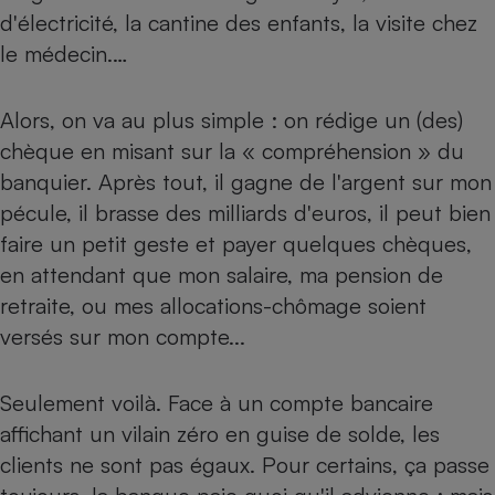
d'électricité, la cantine des enfants, la visite chez
Petit électroménager - U
Complément
le médecin.…
alimentaire
Mutuelle
Assurance emprunteur
Alors, on va au plus simple : on rédige un (des)
chèque en misant sur la « compréhension » du
banquier. Après tout, il gagne de l'argent sur mon
pécule, il brasse des milliards d'euros, il peut bien
Matelas
Champagne
bouteille
faire un petit geste et payer quelques chèques,
Banque en 
en attendant que mon salaire, ma pension de
Téléviseur
retraite, ou mes allocations-chômage soient
Antimoustique
Lave-linge
versés sur mon compte...
Seulement voilà. Face à un compte bancaire
affichant un vilain zéro en guise de solde, les
Radiateur électrique
clients ne sont pas égaux. Pour certains, ça passe