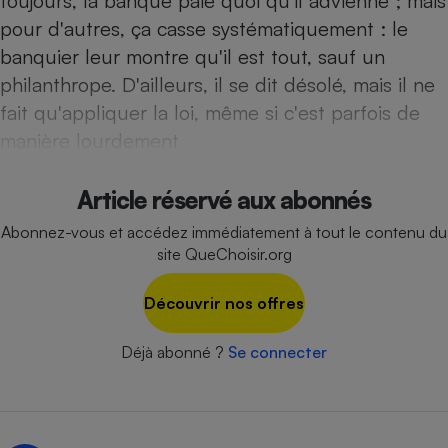
toujours, la banque paie quoi qu'il advienne ; mais
Téléphone mobile -
pour d'autres, ça casse systématiquement : le
Smartphone
Plaque de cuisson à
banquier leur montre qu'il est tout, sauf un
induction
philanthrope. D'ailleurs, il se dit désolé, mais il ne
fait qu'appliquer la loi, même si c'est parfois de
manière lourdement
Climatiseur -
Ventilateur
Article réservé aux abonnés
Antivirus
Abonnez-vous et accédez immédiatement à tout le contenu du
site QueChoisir.org
Climatiseur -
Ventilateur
Découvrir nos offres
Déjà abonné ?
Se connecter