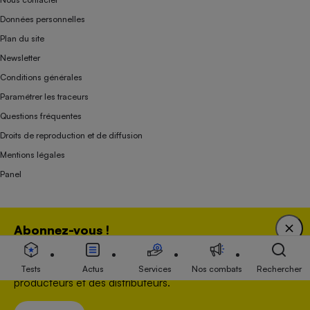
Données personnelles
Plan du site
Newsletter
Conditions générales
Paramétrer les traceurs
Questions fréquentes
Droits de reproduction et de diffusion
Mentions légales
Panel
Association indépendante de l’État, des syndicats, des producteurs et des
Abonnez-vous !
distributeurs depuis 1951.
Bénéficiez d'une expertise unique tout en soutenant
une association 100 % indépendante de l'Etat, des
Tests
Actus
Services
Nos combats
Rechercher
producteurs et des distributeurs.