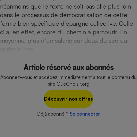
Téléphone mobile -
néanmoins que le texte ne soit pas allé plus loin
Smartphone
Plaque de cuisson à
dans le processus de démocratisation de cette
induction
forme bien spécifique d’épargne collective. Celle-
ci a, en effet, encore du chemin à parcourir. En
moyenne, plus d’un salarié sur deux du secteur
Climatiseur -
agricole non
Ventilateur
Article réservé aux abonnés
Antivirus
Abonnez-vous et accédez immédiatement à tout le contenu du
Climatiseur -
site QueChoisir.org
Ventilateur
Découvrir nos offres
Déjà abonné ?
Se connecter