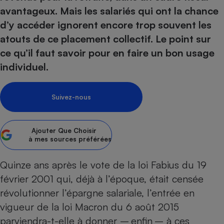
pression
Choisir son fioul
Assurance
Sécurité - Hygiène
Circulation routière
avantageux. Mais les salariés qui ont la chance
Choisir son pellet
Crédit immobilier
Banque - Crédit
d’y accéder ignorent encore trop souvent les
Contrôle technique - Rép
atouts de ce placement collectif. Le point sur
Comparateur assurance emprunteur
Maison de retraite
Epargne - Fiscalité
Comparateu
Pièce détachée
ce qu’il faut savoir pour en faire un bon usage
Energie Moins Chère Ensemble
Comparatif réfrigérateur
Comparatif casque audio
Comparatif tondeuse ro
Moto
individuel.
Comparatif plaque à indu
Comparatif barre de son
Comparatif poêle à gran
Supermarché - Drive
Comparatif hotte aspira
Comparatif imprimante m
Comparatif radiateur éle
Suivez-nous
Électricité - Gaz
Hygiène - Beauté
Comparatif climatiseur m
Comparatif ordinateur p
Tous les comparateurs
Maladie - Médecine - Mé
Comparatif aspirateur bal
Comparatif ultrabook
Aménagement
Ajouter
Que Choisir
Toutes les cartes interactives
Système de santé - Com
Comparatif aspirateur tr
Comparatif tablette tacti
Supermarché - Drive
à mes sources préférées
Bricolage - Jardinage
Retraite
Comparatif cafetière au
Chauffage
Quinze ans après le vote de la loi Fabius du 19
Speedtest - Testez le débit de votre
Mutuelle
Comparatif robot cuiseu
Image et son
Produit d'entretien
connexion Internet
février 2001 qui, déjà à l’époque, était censée
Comparatif centrale vap
Comparateur auto
Informatique
Sécurité domestique
révolutionner l’épargne salariale, l’entrée en
vigueur de la loi Macron du 6 août 2015
Internet
parviendra-t-elle à donner – enfin – à ces
Gros électroménager
Téléphonie