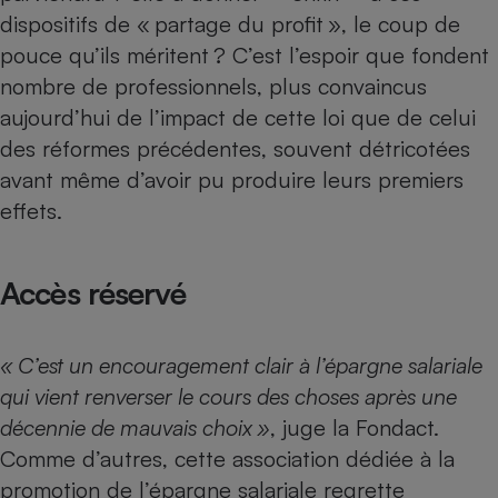
dispositifs de « partage du profit », le coup de
Petit électroménager - U
Complément
pouce qu’ils méritent ? C’est l’espoir que fondent
alimentaire
nombre de professionnels, plus convaincus
Mutuelle
Assurance emprunteur
aujourd’hui de l’impact de cette loi que de celui
des réformes précédentes, souvent détricotées
avant même d’avoir pu produire leurs premiers
effets.
Matelas
Champagne
bouteille
Banque en 
Accès réservé
Téléviseur
Antimoustique
Lave-linge
« C’est un encouragement clair à l’épargne salariale
qui vient renverser le cours des choses après une
décennie de mauvais choix »
, juge la Fondact.
Radiateur électrique
Comme d’autres, cette association dédiée à la
promotion de l’épargne salariale regrette