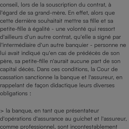
conseil, lors de la souscription du contrat, à
Petit électroménager - U
l'égard de sa grand-mère. En effet, alors que
Complément
alimentaire
cette dernière souhaitait mettre sa fille et sa
Mutuelle
Assurance emprunteur
petite-fille à égalité - une volonté qui ressort
d'ailleurs d'un autre contrat, qu'elle a signé par
l'intermédiaire d'un autre banquier - personne ne
lui avait indiqué qu'en cas de prédécès de son
Matelas
Champagne
père, sa petite-fille n'aurait aucune part de son
bouteille
Banque en 
capital décès. Dans ces conditions, la Cour de
Téléviseur
cassation sanctionne la banque et l'assureur, en
Antimoustique
Lave-linge
rappelant de façon didactique leurs diverses
obligations :
> la banque, en tant que présentateur
Radiateur électrique
d'opérations d'assurance au guichet et l'assureur,
comme professionnel, sont incontestablement