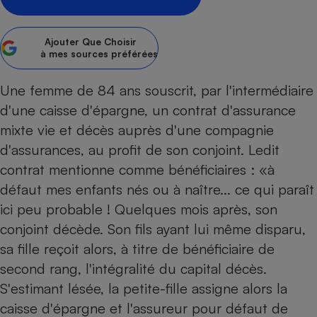
pression
Choisir son fioul
Assurance
Sécurité - Hygiène
Circulation routière
Choisir son pellet
Crédit immobilier
Banque - Crédit
Contrôle technique - Rép
Ajouter
Que Choisir
Comparateur assurance emprunteur
à mes sources préférées
Maison de retraite
Epargne - Fiscalité
Comparateu
Pièce détachée
Energie Moins Chère Ensemble
Comparatif réfrigérateur
Comparatif casque audio
Comparatif tondeuse ro
Moto
Une femme de 84 ans souscrit, par l'intermédiaire
Comparatif plaque à indu
Comparatif barre de son
Comparatif poêle à gran
Supermarché - Drive
d'une caisse d'épargne, un contrat d'assurance
Comparatif hotte aspira
Comparatif imprimante m
Comparatif radiateur éle
mixte vie et décès auprès d'une compagnie
Électricité - Gaz
Hygiène - Beauté
Comparatif climatiseur m
Comparatif ordinateur p
d'assurances, au profit de son conjoint. Ledit
Tous les comparateurs
contrat mentionne comme bénéficiaires : «à
Maladie - Médecine - Mé
Comparatif aspirateur bal
Comparatif ultrabook
Aménagement
Toutes les cartes interactives
défaut mes enfants nés ou à naître... ce qui paraît
Système de santé - Com
Comparatif aspirateur tr
Comparatif tablette tacti
Supermarché - Drive
Bricolage - Jardinage
ici peu probable ! Quelques mois après, son
Retraite
Comparatif cafetière au
Chauffage
conjoint décède. Son fils ayant lui même disparu,
Speedtest - Testez le débit de votre
Mutuelle
Comparatif robot cuiseu
Image et son
Produit d'entretien
sa fille reçoit alors, à titre de bénéficiaire de
connexion Internet
Comparatif centrale vap
Comparateur auto
second rang, l'intégralité du capital décès.
Informatique
Sécurité domestique
S'estimant lésée, la petite-fille assigne alors la
Internet
caisse d'épargne et l'assureur pour défaut de
Gros électroménager
Téléphonie