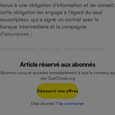
Téléphone mobile -
tenus à une obligation d'information et de conseil;
Smartphone
Plaque de cuisson à
cette obligation les engage à l'égard du seul
induction
souscripteur, qui a signé un contrat avec la
banque intermédiaire et la compagnie
d'assurances ;
Climatiseur -
Ventilateur
Cette obligation, très large, inclut la rédaction
Antivirus
Article réservé aux abonnés
Climatiseur -
Ventilateur
Abonnez-vous et accédez immédiatement à tout le contenu du
site QueChoisir.org
Découvrir nos offres
Déjà abonné ?
Se connecter