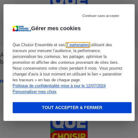
Continuer sans accepter
Gérer mes cookies
Que Choisir Ensemble et ses
7 partenaires
utilisent des
traceurs pour mesurer l’audience, la performance,
Assurance vie - Les pièges de la clause
personnaliser les contenus, les partager, optimiser la
bénéficiaire
promotion et afficher des contenus provenant de sites tiers.
Nous conserverons votre choix pendant 6 mois. Vous pourrez
changer d’avis à tout moment en utilisant le lien « paramétrer
les traceurs » en bas de chaque page.
ENQUÊTE
Politique de confidentialité mise à jour le 12/07/2024
Personnaliser mes choix
TOUT ACCEPTER & FERMER