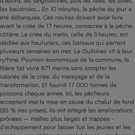
d’abord, les langoustines, puis les raies, les soles,
Téléphone mobile -
les baudroies… En 10 minutes, la pêche du jour a
Smartphone
Plaque de cuisson à
été débarquée. Ces navires doivent avoir livré
induction
avant la criée de 17 heures, consacrée à la pêche
côtière. La criée du matin, celle de 5 heures, est
dédiée aux hauturiers, ces bateaux qui partent
Climatiseur -
Ventilateur
plusieurs semaines en mer. Le Guilvinec vit à leur
rythme. Poumon économique de la commune, la
filière fait vivre 871 marins sans compter les
Antivirus
salariés de la criée, du mareyage et de la
Climatiseur -
transformation. Et fournit 17 000 tonnes de
Ventilateur
poissons chaque année. Ici, les pêcheurs
acceptent mal la mise en cause du chalut de fond
(85 % des prises). Ils ont intégré les améliorations
prônées – mailles plus larges et trappes ­
d’échappement pour laisser fuir les jeunes et les