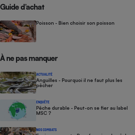
Guide d’achat
Poisson - Bien choisir son poisson
À ne pas manquer
ACTUALITÉ
Anguilles - Pourquoi il ne faut plus les
pêcher
ENQUÊTE
Pêche durable - Peut-on se fier au label
MSC ?
NOS COMBATS