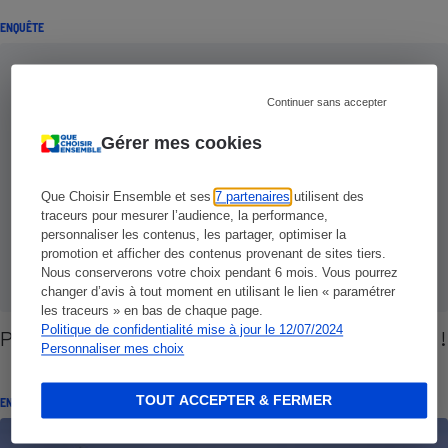
ENQUÊTE
Continuer sans accepter
Gérer mes cookies
Que Choisir Ensemble et ses
7 partenaires
utilisent des
traceurs pour mesurer l’audience, la performance,
personnaliser les contenus, les partager, optimiser la
promotion et afficher des contenus provenant de sites tiers.
Nous conserverons votre choix pendant 6 mois. Vous pourrez
changer d’avis à tout moment en utilisant le lien « paramétrer
les traceurs » en bas de chaque page.
Politique de confidentialité mise à jour le 12/07/2024
Poissons sauvages - Adieu, pêches miraculeuses !
Personnaliser mes choix
TOUT ACCEPTER & FERMER
ENQUÊTE