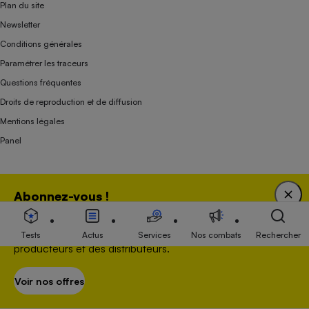
Plan du site
Newsletter
Conditions générales
Paramétrer les traceurs
Questions fréquentes
Droits de reproduction et de diffusion
Mentions légales
Panel
Association indépendante de l’État, des syndicats, des producteurs et des
Abonnez-vous !
distributeurs depuis 1951.
Bénéficiez d'une expertise unique tout en soutenant
une association 100 % indépendante de l'Etat, des
Tests
Actus
Services
Nos combats
Rechercher
producteurs et des distributeurs.
Voir nos offres
S’abonner