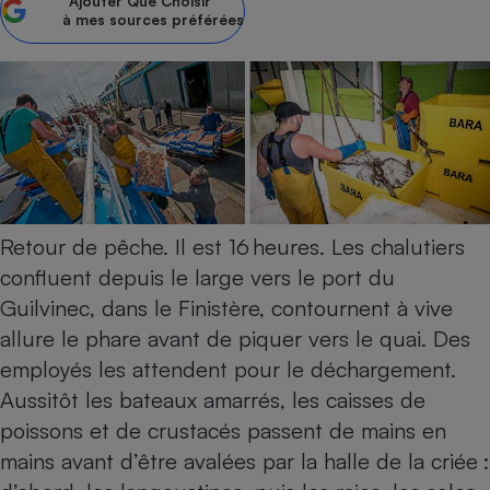
Ajouter
Que Choisir
à mes sources préférées
Petit électroménager - U
Complément
alimentaire
Mutuelle
Assurance emprunteur
Matelas
Champagne
bouteille
Retour de pêche. Il est 16 heures. Les chalutiers
Banque en 
confluent depuis le large vers le port du
Téléviseur
Guilvinec, dans le Finistère, contournent à vive
Antimoustique
Lave-linge
allure le phare avant de piquer vers le quai. Des
employés les attendent pour le déchargement.
Aussitôt les bateaux amarrés, les caisses de
poissons et de crustacés passent de mains en
Radiateur électrique
mains avant d’être avalées par la halle de la criée :