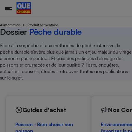
Alimentation
Produit alimentaire
Dossier
Pêche durable
Additifs a
Comparate
Comparatif
Comparateu
Comparatif
Comparateu
Comparatif
Comparati
Substances
Toutes les actualités
Tous les services
Tous nos combats
L’association
Organismes de défense 
Train
Face à la surpêche et aux méthodes de pêche intensive, la
supermarc
cosmétiqu
Comparateu
Achat - Vente - Travaux
Démarche administrative
pêche durable s’avère plus que jamais un enjeu majeur du virage
Enquêtes
Nos actions
Nos missions
Système judiciaire
Transport aérien
gratuit
à prendre par le secteur. Et quid des pratiques d'élevage des
Copropriété
Famille
Guides d'achat
Nos grandes victoires
Notre méthodologie
poissons et crustacés et de leur qualité ? Tests, enquêtes,
Location
Senior
Comparateu
Comparate
Comparati
Comparatif
Comparate
Comparatif
Comparatif
actualités, conseils, études : retrouvez toutes nos publications
Conseils
Les billets de la présidente
Notre financement
supermarc
électrique
sur le sujet.
Service marchand
Magasin - Grande surfac
Sport
Soumettre un litige
Brèves
Nos associations locales
Nos partenaires
Air
Marketing - Fidélisation
Vacances - Tourisme
Lettres types
Nous rejoindre
Nous rejoindre
Déchet
Méthode de vente - Abu
Rencontrer une association locale
Comparate
Comparatif
Comparatif
Comparatif
Comparatif
En savoir plus sur Que Choisir Ensemble
Eau
s
Agriculture
Achat - Vente - Location
Guides dʼachat
Nos Co
Energie
Nutrition
Assurance auto
-nous ?
Poisson - Bien choisir son
Environnemen
Produit alimentaire
Carburant
Comparati
Comparati
Comparati
Comparate
poisson
favoriser la 