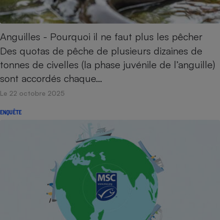
Petit électroménager - U
Complément
alimentaire
Anguilles - Pourquoi il ne faut plus les pêcher
Mutuelle
Assurance emprunteur
Des quotas de pêche de plusieurs dizaines de
tonnes de civelles (la phase juvénile de l’anguille)
sont accordés chaque…
Le 22 octobre 2025
Matelas
Champagne
bouteille
Banque en 
ENQUÊTE
Téléviseur
Antimoustique
Lave-linge
Radiateur électrique