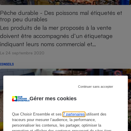
Pêche durable - Des poissons mal étiquetés et
trop peu durables
Les produits de la mer proposés à la vente
doivent être accompagnés d’un étiquetage
indiquant leurs noms commercial et…
Le 24 septembre 2020
CONSEILS
Continuer sans accepter
Gérer mes cookies
Que Choisir Ensemble et ses
7 partenaires
utilisent des
traceurs pour mesurer l’audience, la performance,
personnaliser les contenus, les partager, optimiser la