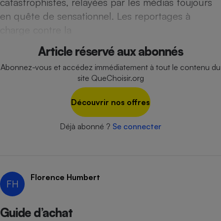
catastrophistes, relayées par les médias toujours
Téléphone mobile -
Smartphone
en quête de sensationnel. Les reportages à
Plaque de cuisson à
charge contre la
induction
Article réservé aux abonnés
Abonnez-vous et accédez immédiatement à tout le contenu du
Climatiseur -
site QueChoisir.org
Ventilateur
Découvrir nos offres
Antivirus
Déjà abonné ?
Se connecter
Climatiseur -
Ventilateur
Florence Humbert
FH
Guide d’achat