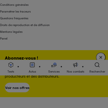
Conditions générales
Paramétrer les traceurs
Questions fréquentes
Droits de reproduction et de diffusion
Mentions légales
Panel
Association indépendante de l’État, des syndicats, des producteurs et des
Abonnez-vous !
distributeurs depuis 1951.
Bénéficiez d'une expertise unique tout en soutenant
une association 100 % indépendante de l'Etat, des
Tests
Actus
Services
Nos combats
Rechercher
producteurs et des distributeurs.
Voir nos offres
S’abonner