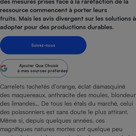
pression
des mesures prises face à la raréfaction de la
Choisir son fioul
Assurance
Sécurité - Hygiène
Circulation routière
ressource commencent à porter leurs
Choisir son pellet
Crédit immobilier
Banque - Crédit
Contrôle technique - Rép
fruits. Mais les avis divergent sur les solutions à
Comparateur assurance emprunteur
Maison de retraite
Epargne - Fiscalité
Comparateu
Pièce détachée
adopter pour des productions durables.
Energie Moins Chère Ensemble
Comparatif réfrigérateur
Comparatif casque audio
Comparatif tondeuse ro
Moto
Comparatif plaque à indu
Comparatif barre de son
Comparatif poêle à gran
Supermarché - Drive
Suivez-nous
Comparatif hotte aspira
Comparatif imprimante m
Comparatif radiateur éle
Électricité - Gaz
Hygiène - Beauté
Comparatif climatiseur m
Comparatif ordinateur p
Ajouter
Que Choisir
Tous les comparateurs
à mes sources préférées
Maladie - Médecine - Mé
Comparatif aspirateur bal
Comparatif ultrabook
Aménagement
Toutes les cartes interactives
Système de santé - Com
Comparatif aspirateur tr
Comparatif tablette tacti
Supermarché - Drive
Bricolage - Jardinage
Carrelets tachetés d’orange, éclat damasquiné
Retraite
Comparatif cafetière au
des maquereaux, anthracite des moules, blondeur
Chauffage
Speedtest - Testez le débit de votre
des limandes… De tous les étals du marché, celui
Mutuelle
Comparatif robot cuiseu
Image et son
Produit d'entretien
connexion Internet
des poissonniers est sans doute le plus attirant.
Comparatif centrale vap
Comparateur auto
Informatique
Sécurité domestique
Même si, depuis quelques années, ces
Internet
magnifiques natures mortes ont quelque peu
Gros électroménager
Téléphonie