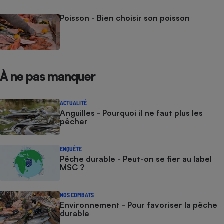
Cafetière à expressos
Poisson - Bien choisir son poisson
À ne pas manquer
ACTUALITÉ
Anguilles - Pourquoi il ne faut plus les
Robot ménager
pêcher
ENQUÊTE
Pêche durable - Peut-on se fier au label
MSC ?
NOS COMBATS
Environnement - Pour favoriser la pêche
durable