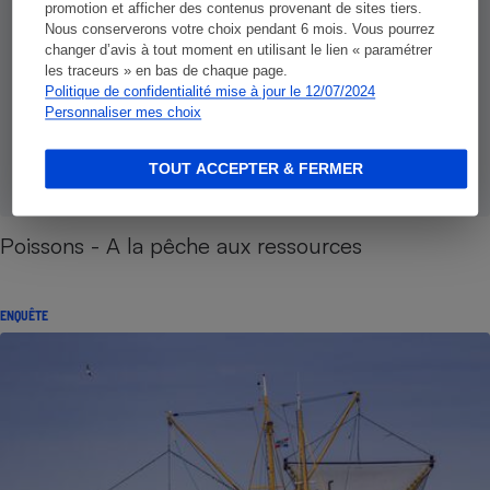
promotion et afficher des contenus provenant de sites tiers.
Nous conserverons votre choix pendant 6 mois. Vous pourrez
changer d’avis à tout moment en utilisant le lien « paramétrer
les traceurs » en bas de chaque page.
Politique de confidentialité mise à jour le 12/07/2024
Personnaliser mes choix
TOUT ACCEPTER & FERMER
Poissons - A la pêche aux ressources
ENQUÊTE