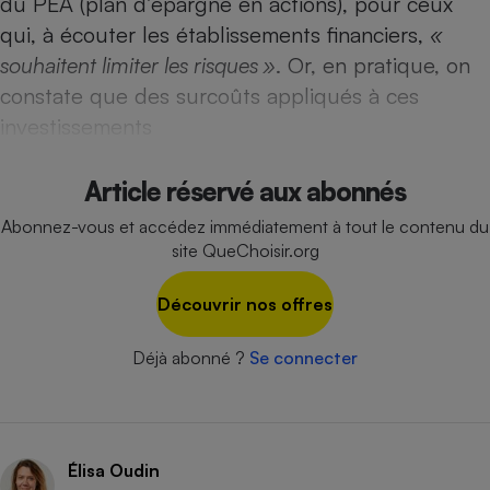
du PEA (plan d’épargne en actions), pour ceux
Téléphone mobile -
Smartphone
qui, à écouter les établissements financiers,
«
Plaque de cuisson à
souhaitent limiter les risques »
. Or, en pratique, on
induction
constate que des surcoûts appliqués à ces
investissements
Climatiseur -
Ventilateur
Article réservé aux abonnés
Abonnez-vous et accédez immédiatement à tout le contenu du
site QueChoisir.org
Antivirus
Climatiseur -
Découvrir nos offres
Ventilateur
Déjà abonné ?
Se connecter
Élisa Oudin