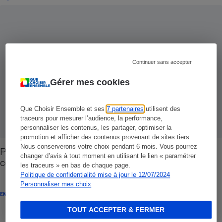
Continuer sans accepter
Gérer mes cookies
Que Choisir Ensemble et ses
7 partenaires
utilisent des
traceurs pour mesurer l’audience, la performance,
personnaliser les contenus, les partager, optimiser la
promotion et afficher des contenus provenant de sites tiers.
Nous conserverons votre choix pendant 6 mois. Vous pourrez
Placements retraite - Les stratégies à suivre… et
changer d’avis à tout moment en utilisant le lien « paramétrer
celles à éviter
les traceurs » en bas de chaque page.
Politique de confidentialité mise à jour le 12/07/2024
Personnaliser mes choix
ENQUÊTE
TOUT ACCEPTER & FERMER