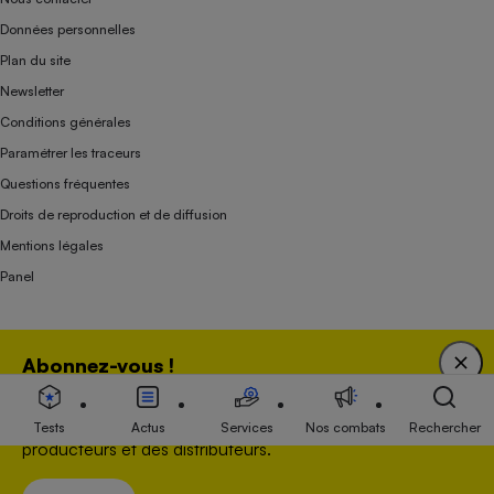
Données personnelles
Plan du site
Newsletter
Conditions générales
Paramétrer les traceurs
Questions fréquentes
Droits de reproduction et de diffusion
Mentions légales
Panel
Association indépendante de l’État, des syndicats, des producteurs et des
Abonnez-vous !
distributeurs depuis 1951.
Bénéficiez d'une expertise unique tout en soutenant
une association 100 % indépendante de l'Etat, des
Tests
Actus
Services
Nos combats
Rechercher
producteurs et des distributeurs.