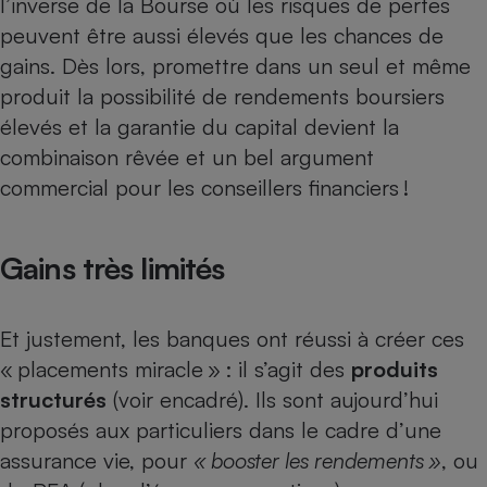
l’inverse de la Bourse où les risques de pertes
peuvent être aussi élevés que les chances de
Petit électroménager - U
Complément
gains. Dès lors, promettre dans un seul et même
alimentaire
Mutuelle
produit la possibilité de rendements boursiers
Assurance emprunteur
élevés et la garantie du capital devient la
combinaison rêvée et un bel argument
commercial pour les conseillers financiers !
Matelas
Champagne
bouteille
Banque en 
Gains très limités
Téléviseur
Antimoustique
Lave-linge
Et justement, les banques ont réussi à créer ces
« placements miracle » : il s’agit des
produits
structurés
(voir encadré). Ils sont aujourd’hui
proposés aux particuliers dans le cadre d’une
Radiateur électrique
assurance vie, pour
« booster les rendements »
, ou