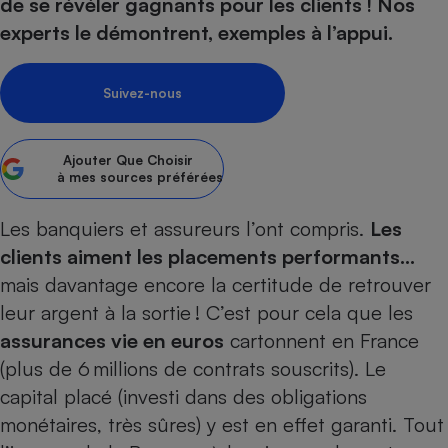
pression
de se révéler gagnants pour les clients ! Nos
Choisir son fioul
Assurance
Sécurité - Hygiène
Circulation routière
experts le démontrent, exemples à l’appui.
Choisir son pellet
Crédit immobilier
Banque - Crédit
Contrôle technique - Rép
Comparateur assurance emprunteur
Maison de retraite
Epargne - Fiscalité
Comparateu
Pièce détachée
Suivez-nous
Energie Moins Chère Ensemble
Comparatif réfrigérateur
Comparatif casque audio
Comparatif tondeuse ro
Moto
Comparatif plaque à indu
Comparatif barre de son
Comparatif poêle à gran
Supermarché - Drive
Ajouter
Que Choisir
Comparatif hotte aspira
Comparatif imprimante m
Comparatif radiateur éle
à mes sources préférées
Électricité - Gaz
Hygiène - Beauté
Comparatif climatiseur m
Comparatif ordinateur p
Les banquiers et assureurs l’ont compris.
Les
Tous les comparateurs
Maladie - Médecine - Mé
Comparatif aspirateur bal
Comparatif ultrabook
Aménagement
clients aiment les placements performants…
Toutes les cartes interactives
Système de santé - Com
Comparatif aspirateur tr
Comparatif tablette tacti
Supermarché - Drive
Bricolage - Jardinage
mais davantage encore la certitude de retrouver
Retraite
Comparatif cafetière au
leur argent à la sortie ! C’est pour cela que les
Chauffage
Speedtest - Testez le débit de votre
assurances vie en euros
cartonnent en France
Mutuelle
Comparatif robot cuiseu
Image et son
Produit d'entretien
connexion Internet
(plus de 6 millions de contrats souscrits). Le
Comparatif centrale vap
Comparateur auto
Informatique
Sécurité domestique
capital placé (investi dans des obligations
Internet
monétaires, très sûres) y est en effet garanti. Tout
Gros électroménager
Téléphonie