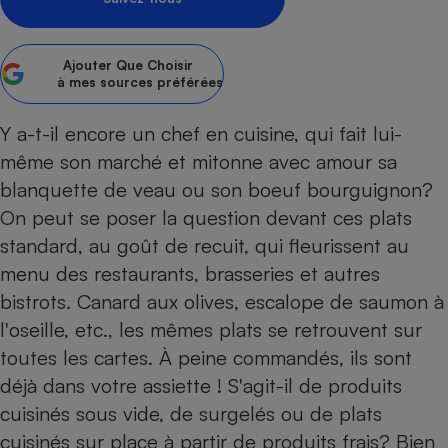
pression
Choisir son fioul
Assurance
Sécurité - Hygiène
Circulation routière
Choisir son pellet
Crédit immobilier
Banque - Crédit
Contrôle technique - Rép
Ajouter
Que Choisir
Comparateur assurance emprunteur
Maison de retraite
Epargne - Fiscalité
Comparateu
Pièce détachée
à mes sources préférées
Energie Moins Chère Ensemble
Comparatif réfrigérateur
Comparatif casque audio
Comparatif tondeuse ro
Moto
Y a-t-il encore un chef en cuisine, qui fait lui-
Comparatif plaque à indu
Comparatif barre de son
Comparatif poêle à gran
Supermarché - Drive
même son marché et mitonne avec amour sa
Comparatif hotte aspira
Comparatif imprimante m
Comparatif radiateur éle
blanquette de veau ou son boeuf bourguignon?
Électricité - Gaz
Hygiène - Beauté
Comparatif climatiseur m
Comparatif ordinateur p
On peut se poser la question devant ces plats
Tous les comparateurs
Maladie - Médecine - Mé
Comparatif aspirateur bal
Comparatif ultrabook
standard, au goût de recuit, qui fleurissent au
Aménagement
Toutes les cartes interactives
Système de santé - Com
menu des restaurants, brasseries et autres
Comparatif aspirateur tr
Comparatif tablette tacti
Supermarché - Drive
Bricolage - Jardinage
Retraite
bistrots. Canard aux olives, escalope de saumon à
Comparatif cafetière au
Chauffage
l'oseille, etc., les mêmes plats se retrouvent sur
Speedtest - Testez le débit de votre
Mutuelle
Comparatif robot cuiseu
Image et son
Produit d'entretien
connexion Internet
toutes les cartes. À peine commandés, ils sont
Comparatif centrale vap
Comparateur auto
Informatique
Sécurité domestique
déjà dans votre assiette ! S'agit-il de produits
cuisinés sous vide, de surgelés ou de plats
Internet
cuisinés sur place à partir de produits frais? Bien
Gros électroménager
Téléphonie