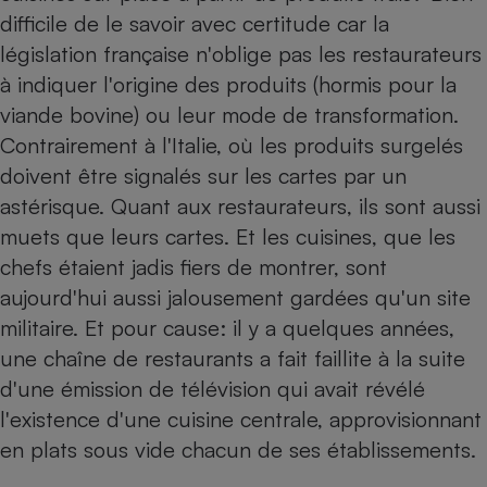
difficile de le savoir avec certitude car la
Petit électroménager - U
Complément
législation française n'oblige pas les restaurateurs
alimentaire
à indiquer l'origine des produits (hormis pour la
Mutuelle
Assurance emprunteur
viande bovine) ou leur mode de transformation.
Contrairement à l'Italie, où les produits surgelés
doivent être signalés sur les cartes par un
astérisque. Quant aux restaurateurs, ils sont aussi
Matelas
Champagne
muets que leurs cartes. Et les cuisines, que les
bouteille
Banque en 
chefs étaient jadis fiers de montrer, sont
Téléviseur
aujourd'hui aussi jalousement gardées qu'un site
Antimoustique
Lave-linge
militaire. Et pour cause: il y a quelques années,
une chaîne de restaurants a fait faillite à la suite
d'une émission de télévision qui avait révélé
l'existence d'une cuisine centrale, approvisionnant
Radiateur électrique
en plats sous vide chacun de ses établissements.