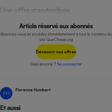
Téléphone mobile -
Smartphone
Une offre standardisée
Plaque de cuisson à
induction
Article réservé aux abonnés
Abonnez-vous et accédez immédiatement à tout le contenu du
Climatiseur -
site QueChoisir.org
Ventilateur
Découvrir nos offres
Antivirus
Déjà abonné ?
Se connecter
Climatiseur -
Ventilateur
Florence Humbert
FH
Et aussi