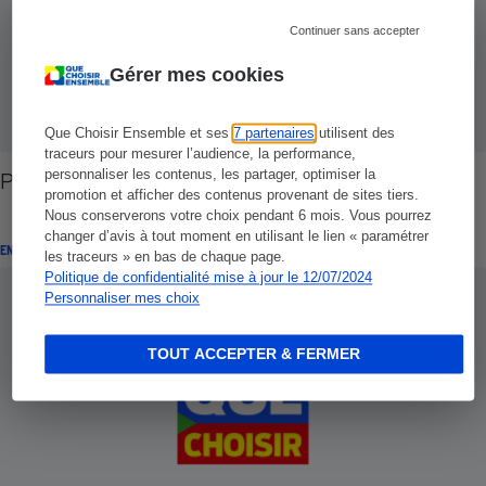
Continuer sans accepter
Gérer mes cookies
Que Choisir Ensemble et ses
7 partenaires
utilisent des
traceurs pour mesurer l’audience, la performance,
personnaliser les contenus, les partager, optimiser la
Poisson - La qualité en eaux troubles
promotion et afficher des contenus provenant de sites tiers.
Nous conserverons votre choix pendant 6 mois. Vous pourrez
changer d’avis à tout moment en utilisant le lien « paramétrer
ENQUÊTE
les traceurs » en bas de chaque page.
Politique de confidentialité mise à jour le 12/07/2024
Personnaliser mes choix
TOUT ACCEPTER & FERMER