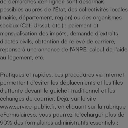
de démarches «en ligne» sont désormais
possibles auprès de l'État, des collectivités locales
Petit électroménager - U
Complément
(mairie, département, région) ou des organismes
alimentaire
Mutuelle
sociaux (Caf, Urssaf, etc.) : paiement et
Assurance emprunteur
mensualisation des impôts, demande d'extraits
d'actes civils, obtention de relevé de carrière,
réponse à une annonce de l'ANPE, calcul de l'aide
Matelas
au logement, etc.
Champagne
bouteille
Banque en 
Pratiques et rapides, ces procédures via Internet
Téléviseur
Antimoustique
permettent d'éviter les déplacements et les files
Lave-linge
d'attente devant le guichet traditionnel et les
échanges de courrier. Déjà, sur le site
www.service-public.fr, en cliquant sur la rubrique
Radiateur électrique
«Formulaires», vous pourrez télécharger plus de
90% des formulaires administratifs essentiels :