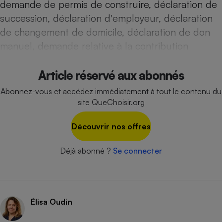
demande de permis de construire, déclaration de
Téléphone mobile -
Smartphone
succession, déclaration d'employeur, déclaration
Plaque de cuisson à
induction
de changement de domicile, déclaration de don
manuel, demande relative à la contribution
Climatiseur -
Article réservé aux abonnés
Ventilateur
Abonnez-vous et accédez immédiatement à tout le contenu du
site QueChoisir.org
Antivirus
Découvrir nos offres
Climatiseur -
Ventilateur
Déjà abonné ?
Se connecter
Élisa Oudin