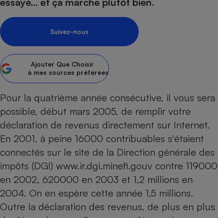
pression
essayé... et ça marche plutôt bien.
Choisir son fioul
Assurance
Sécurité - Hygiène
Circulation routière
Choisir son pellet
Crédit immobilier
Banque - Crédit
Contrôle technique - Rép
Suivez-nous
Comparateur assurance emprunteur
Maison de retraite
Epargne - Fiscalité
Comparateu
Pièce détachée
Energie Moins Chère Ensemble
Comparatif réfrigérateur
Comparatif casque audio
Comparatif tondeuse ro
Moto
Ajouter
Que Choisir
Comparatif plaque à indu
Comparatif barre de son
Comparatif poêle à gran
Supermarché - Drive
à mes sources préférées
Comparatif hotte aspira
Comparatif imprimante m
Comparatif radiateur éle
Pour la quatrième année consécutive, il vous sera
Électricité - Gaz
Hygiène - Beauté
Comparatif climatiseur m
Comparatif ordinateur p
possible, début mars 2005, de remplir votre
Tous les comparateurs
Maladie - Médecine - Mé
Comparatif aspirateur bal
Comparatif ultrabook
Aménagement
déclaration de revenus directement sur Internet.
Toutes les cartes interactives
Système de santé - Com
Comparatif aspirateur tr
Comparatif tablette tacti
Supermarché - Drive
Bricolage - Jardinage
En 2001, à peine 16000 contribuables s'étaient
Retraite
Comparatif cafetière au
connectés sur le site de la Direction générale des
Chauffage
Speedtest - Testez le débit de votre
impôts (DGI) www.ir.dgi.minefi.gouv contre 119000
Mutuelle
Comparatif robot cuiseu
Image et son
Produit d'entretien
connexion Internet
en 2002, 620000 en 2003 et 1,2 millions en
Comparatif centrale vap
Comparateur auto
Informatique
Sécurité domestique
2004. On en espère cette année 1,5 millions.
Internet
Outre la déclaration des revenus, de plus en plus
Gros électroménager
Téléphonie