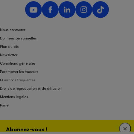
Nous contacter
Données personnelles
Plan du site
Newsletter
Conditions générales
Paramétrer les traceurs
Questions fréquentes
Droits de reproduction et de diffusion
Mentions légales
Panel
Association indépendante de l’État, des syndicats, des producteurs et des
Abonnez-vous !
distributeurs depuis 1951.