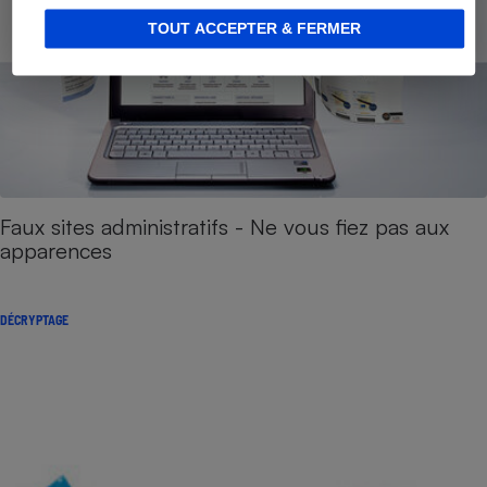
TOUT ACCEPTER & FERMER
Faux sites administratifs - Ne vous fiez pas aux
apparences
DÉCRYPTAGE