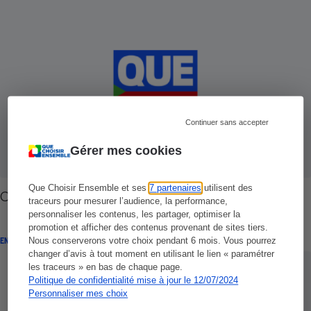
Continuer sans accepter
Gérer mes cookies
Que Choisir Ensemble et ses
7 partenaires
utilisent des
Contrôle fiscal - Pourquoi moi ?
traceurs pour mesurer l’audience, la performance,
personnaliser les contenus, les partager, optimiser la
promotion et afficher des contenus provenant de sites tiers.
ENQUÊTE
Nous conserverons votre choix pendant 6 mois. Vous pourrez
changer d’avis à tout moment en utilisant le lien « paramétrer
les traceurs » en bas de chaque page.
Politique de confidentialité mise à jour le 12/07/2024
Personnaliser mes choix