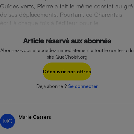
Téléphone mobile -
Guides verts, Pierre a fait le même constat au gré
Smartphone
Plaque de cuisson à
de ses déplacements. Pourtant, ce Charentais
induction
écrit à chaque fois à l'éditeur pour le
Article réservé aux abonnés
Climatiseur -
Ventilateur
Abonnez-vous et accédez immédiatement à tout le contenu du
site QueChoisir.org
Antivirus
Découvrir nos offres
Climatiseur -
Ventilateur
Déjà abonné ?
Se connecter
Marie Castets
MC