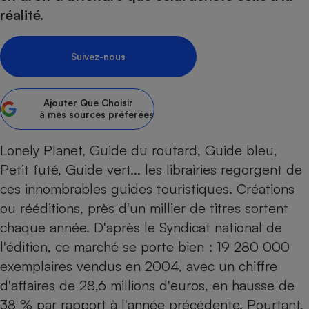
pression
Choisir son fioul
Assurance
Sécurité - Hygiène
Circulation routière
réalité.
Choisir son pellet
Crédit immobilier
Banque - Crédit
Contrôle technique - Rép
Comparateur assurance emprunteur
Maison de retraite
Epargne - Fiscalité
Comparateu
Pièce détachée
Suivez-nous
Energie Moins Chère Ensemble
Comparatif réfrigérateur
Comparatif casque audio
Comparatif tondeuse ro
Moto
Comparatif plaque à indu
Comparatif barre de son
Comparatif poêle à gran
Supermarché - Drive
Ajouter
Que Choisir
à mes sources préférées
Comparatif hotte aspira
Comparatif imprimante m
Comparatif radiateur éle
Électricité - Gaz
Hygiène - Beauté
Comparatif climatiseur m
Comparatif ordinateur p
Lonely Planet, Guide du routard, Guide bleu,
Tous les comparateurs
Maladie - Médecine - Mé
Comparatif aspirateur bal
Comparatif ultrabook
Petit futé, Guide vert... les librairies regorgent de
Aménagement
Toutes les cartes interactives
Système de santé - Com
ces innombrables guides touristiques. Créations
Comparatif aspirateur tr
Comparatif tablette tacti
Supermarché - Drive
Bricolage - Jardinage
Retraite
ou rééditions, près d'un millier de titres sortent
Comparatif cafetière au
Chauffage
chaque année. D'après le Syndicat national de
Speedtest - Testez le débit de votre
Mutuelle
Comparatif robot cuiseu
Image et son
Produit d'entretien
connexion Internet
l'édition, ce marché se porte bien : 19 280 000
Comparatif centrale vap
Comparateur auto
Informatique
Sécurité domestique
exemplaires vendus en 2004, avec un chiffre
d'affaires de 28,6 millions d'euros, en hausse de
Internet
38 % par rapport à l'année précédente. Pourtant,
Gros électroménager
Téléphonie