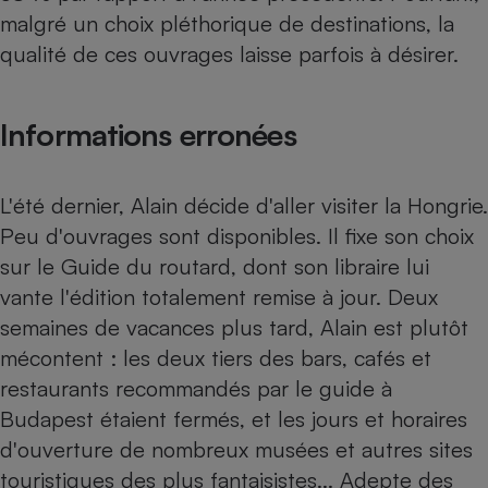
malgré un choix pléthorique de destinations, la
Petit électroménager - U
Complément
qualité de ces ouvrages laisse parfois à désirer.
alimentaire
Mutuelle
Assurance emprunteur
Informations erronées
L'été dernier, Alain décide d'aller visiter la Hongrie.
Matelas
Champagne
Peu d'ouvrages sont disponibles. Il fixe son choix
bouteille
Banque en 
sur le Guide du routard, dont son libraire lui
Téléviseur
vante l'édition totalement remise à jour. Deux
Antimoustique
Lave-linge
semaines de vacances plus tard, Alain est plutôt
mécontent : les deux tiers des bars, cafés et
restaurants recommandés par le guide à
Budapest étaient fermés, et les jours et horaires
Radiateur électrique
d'ouverture de nombreux musées et autres sites
touristiques des plus fantaisistes... Adepte des