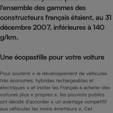
Téléphone mobile -
l'ensemble des gammes des
Smartphone
Plaque de cuisson à
constructeurs français étaient, au 31
induction
décembre 2007, inférieures à 140
g/km.
Climatiseur -
Ventilateur
Une écopastille pour votre voiture
Antivirus
Climatiseur -
Ventilateur
Pour soutenir « le développement de véhicules
très économes, hybrides rechargeables et
électriques » et inciter les Français à acheter des
voitures plus « propres », les pouvoirs publics
ont décidé d'accorder « un avantage compétitif
aux véhicules les moins émetteurs ». Cet