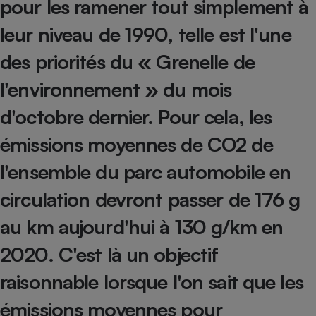
pour les ramener tout simplement à
Petit électroménager - U
leur niveau de 1990, telle est l'une
Complément
alimentaire
des priorités du « Grenelle de
Mutuelle
Assurance emprunteur
l'environnement » du mois
d'octobre dernier. Pour cela, les
Matelas
émissions moyennes de CO2 de
Champagne
bouteille
Banque en 
l'ensemble du parc automobile en
Téléviseur
circulation devront passer de 176 g
Antimoustique
Lave-linge
au km aujourd'hui à 130 g/km en
2020. C'est là un objectif
raisonnable lorsque l'on sait que les
Radiateur électrique
émissions moyennes pour