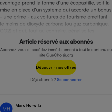
avantage prend la forme d'une écopastille, soit la
Cafetière à expressos
mise en place d'un système qui accorde un bonus
- une prime - aux voitures de tourisme émettant
le moins de dioxyde carbone (ou gaz carbonique,
CO2) et qui, tout au contraire, pénalise les
Article réservé aux abonnés
Abonnez-vous et accédez immédiatement à tout le contenu du
site QueChoisir.org
Robot ménager
Découvrir nos offres
Déjà abonné ?
Se connecter
Marc Horwitz
MH