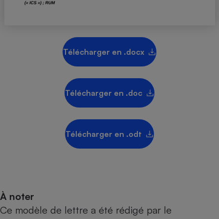
Téléphone mobile -
Smartphone
Plaque de cuisson à
induction
Télécharger en .docx
Climatiseur -
Ventilateur
Télécharger en .doc
Antivirus
Climatiseur -
Télécharger en .odt
Ventilateur
À noter
Ce modèle de lettre a été rédigé par le