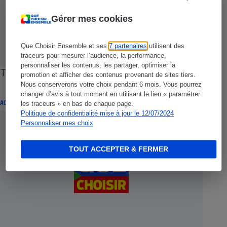
Gérer mes cookies
Que Choisir Ensemble et ses
7 partenaires
utilisent des
traceurs pour mesurer l’audience, la performance,
personnaliser les contenus, les partager, optimiser la
Tarifs bancaires - La comparaison enfin possible
promotion et afficher des contenus provenant de sites tiers.
Nous conserverons votre choix pendant 6 mois. Vous pourrez
changer d’avis à tout moment en utilisant le lien « paramétrer
ACTUALITÉ
les traceurs » en bas de chaque page.
Politique de confidentialité mise à jour le 12/07/2024
Personnaliser mes choix
TOUT ACCEPTER & FERMER