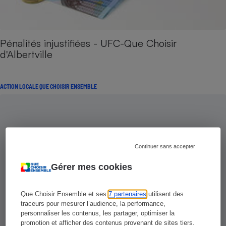
Pénalités injustifiées - UFC-Que Choisir
d'Albertville
ACTION LOCALE QUE CHOISIR ENSEMBLE
Continuer sans accepter
Gérer mes cookies
Que Choisir Ensemble et ses
7 partenaires
utilisent des
traceurs pour mesurer l’audience, la performance,
personnaliser les contenus, les partager, optimiser la
promotion et afficher des contenus provenant de sites tiers.