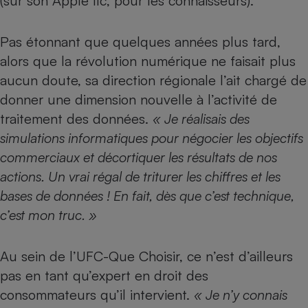
(sur son Apple IIc, pour les connaisseurs).
Petit électroménager - U
Complément
Pas étonnant que quelques années plus tard,
alimentaire
Mutuelle
alors que la révolution numérique ne faisait plus
Assurance emprunteur
aucun doute, sa direction régionale l’ait chargé de
donner une dimension nouvelle à l’activité de
traitement des données.
« Je réalisais des
Matelas
simulations informatiques pour négocier les objectifs
Champagne
bouteille
commerciaux et décortiquer les résultats de nos
Banque en 
actions. Un vrai régal de triturer les chiffres et les
Téléviseur
bases de données ! En fait, dès que c’est technique,
Antimoustique
Lave-linge
c’est mon truc. »
Au sein de l’UFC-Que Choisir, ce n’est d’ailleurs
Radiateur électrique
pas en tant qu’expert en droit des
consommateurs qu’il intervient.
« Je n’y connais