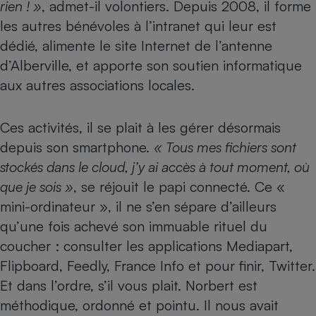
rien ! »
, admet-il volontiers. Depuis 2008, il forme
Téléphone mobile -
Smartphone
les autres bénévoles à l’intranet qui leur est
Plaque de cuisson à
induction
dédié, alimente
le site Internet de l’antenne
d’Alberville
, et apporte son soutien informatique
aux autres associations locales.
Climatiseur -
Ventilateur
Ces activités, il se plait à les gérer désormais
depuis son smartphone.
« Tous mes fichiers sont
Antivirus
stockés dans le cloud, j’y ai accès à tout moment, où
que je sois »
, se réjouit le papi connecté. Ce «
Climatiseur -
Ventilateur
mini-ordinateur », il ne s’en sépare d’ailleurs
qu’une fois achevé son immuable rituel du
coucher : consulter les applications Mediapart,
Flipboard, Feedly, France Info et pour finir, Twitter.
Et dans l’ordre, s’il vous plait. Norbert est
méthodique, ordonné et pointu. Il nous avait