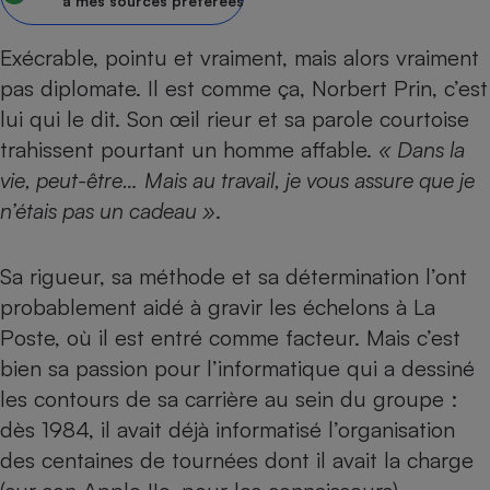
pression
à mes sources préférées
Choisir son fioul
Assurance
Sécurité - Hygiène
Circulation routière
Choisir son pellet
Crédit immobilier
Banque - Crédit
Contrôle technique - Rép
Exécrable, pointu et vraiment, mais alors vraiment
Comparateur assurance emprunteur
pas diplomate. Il est comme ça, Norbert Prin, c’est
Maison de retraite
Epargne - Fiscalité
Comparateu
Pièce détachée
lui qui le dit. Son œil rieur et sa parole courtoise
Energie Moins Chère Ensemble
Comparatif réfrigérateur
Comparatif casque audio
Comparatif tondeuse ro
Moto
trahissent pourtant un homme affable.
« Dans la
Comparatif plaque à indu
Comparatif barre de son
Comparatif poêle à gran
Supermarché - Drive
vie, peut-être…
Mais au travail, je vous assure que je
Comparatif hotte aspira
Comparatif imprimante m
Comparatif radiateur éle
n’étais pas un cadeau »
.
Électricité - Gaz
Hygiène - Beauté
Comparatif climatiseur m
Comparatif ordinateur p
Tous les comparateurs
Maladie - Médecine - Mé
Comparatif aspirateur bal
Comparatif ultrabook
Aménagement
Sa rigueur, sa méthode et sa détermination l’ont
Toutes les cartes interactives
Système de santé - Com
Comparatif aspirateur tr
Comparatif tablette tacti
Supermarché - Drive
probablement aidé à gravir les échelons à La
Bricolage - Jardinage
Retraite
Poste, où il est entré comme facteur. Mais c’est
Comparatif cafetière au
Chauffage
bien sa passion pour l’informatique qui a dessiné
Speedtest - Testez le débit de votre
Mutuelle
Comparatif robot cuiseu
Image et son
Produit d'entretien
connexion Internet
les contours de sa carrière au sein du groupe :
Comparatif centrale vap
Comparateur auto
Informatique
Sécurité domestique
dès 1984, il avait déjà informatisé l’organisation
Internet
des centaines de tournées dont il avait la charge
Gros électroménager
Téléphonie