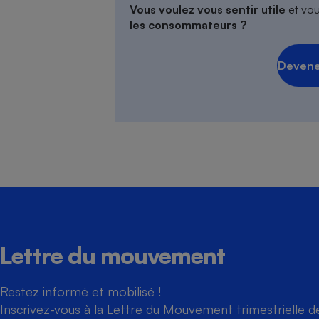
Vous voulez vous sentir utile
et vou
les consommateurs ?
Devene
Lettre du mouvement
Restez informé et mobilisé !
Inscrivez-vous à la Lettre du Mouvement trimestrielle 