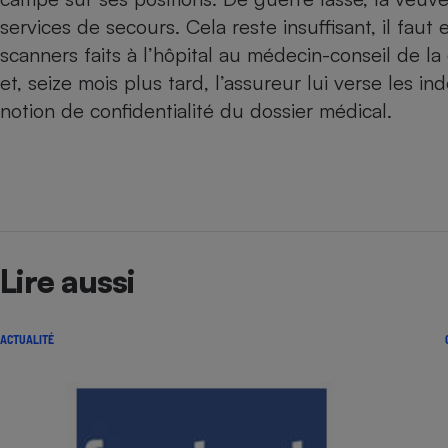
services de secours. Cela reste insuffisant, il fa
Internet
scanners faits à l’hôpital au médecin-conseil de 
Gros électroménager
Téléphonie
et, seize mois plus tard, l’assureur lui verse les i
Petit électroménager 
Complément
notion de confidentialité du dossier médical.
alimentaire
Mutuelle
Assurance emprunteu
Matelas
Champa
Lire aussi
boutei
Banque 
Téléviseur
ACTUALITÉ
Antimoustique
Lave-linge