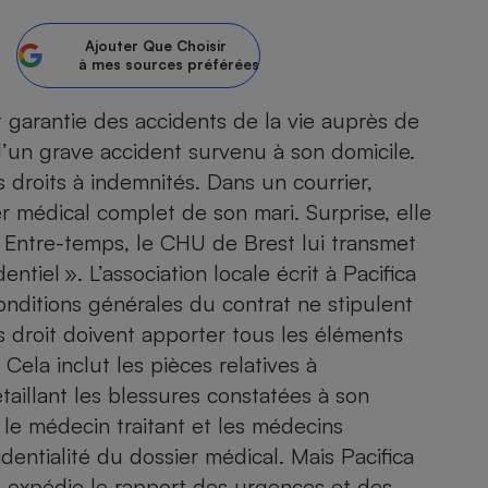
atif sèche-linge
atif smartphone
atif nettoyeur haute
ateur mutuelle
Ajouter
Que Choisir
on
à mes sources préférées
 garantie des accidents de la vie auprès de
Réparation
 d’un grave accident survenu à son domicile.
Obsèques - Pompes
teur des devis d’opticiens
funèbres
 droits à indemnités. Dans un courrier,
eur-congélateur
dio
 robot
ier médical complet de son mari. Surprise, elle
nduction
son
ranulés
. Entre-temps, le CHU de Brest lui transmet
irante
e multifonction
électrique
ntiel ». L’association locale écrit à Pacifica
Panneaux
r mobile
r portable
nditions générales du contrat ne stipulent
photovoltaïques
 Médicament
 balai
ts droit doivent apporter tous les éléments
omplémentaire santé
 Cela inclut les pièces relatives à
 traîneau
ctile
Circuits courts et
alimentation locale
Puériculture - Produit
taillant les blessures constatées à son
 automatique
pour bébé
 le médecin traitant et les médecins
Banque en ligne
seur
identialité du dossier médical. Mais Pacifica
vapeur
e expédie le rapport des urgences et des