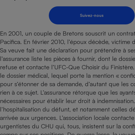
Energie
Nutrition
Assurance auto
-nous ?
Produit alimentaire
Carburant
Compar
Compar
Compar
Compar
Suivez-nous
pressi
Choisir son fioul
Assurance
Sécurité - Hygiène
Circulation routière
Choisir son pellet
Banque - Crédit
Crédit immobilier
En 2001, un couple de Bretons souscrit un contrat
Contrôle technique - 
Comparateur assurance emprunteur
Pacifica. En février 2010, l’époux décède, victime
Epargne - Fiscalité
Maison de retraite
Compara
Pièce détachée
Sa veuve fait une déclaration pour prétendre à ses
Energie Moins Chère Ensemble
Comparatif réfrigérat
Comparatif casque au
Comparatif tondeuse
Moto
l’assurance liste les pièces à fournir, dont le doss
Comparatif plaque à i
Comparatif barre de 
Comparatif poêle à g
Supermarché - Drive
refuse et contacte l’UFC-Que Choisir du Finistère
Comparatif hotte asp
Comparatif imprimant
Comparatif radiateur 
le dossier médical, lequel porte la mention « confide
Électricité - Gaz
Hygiène - Beauté
Comparatif climatiseu
Comparatif ordinateu
pour s’étonner de sa demande, d’autant que les co
Tous les comparateurs
Maladie - Médecine -
Comparatif aspirateur
Comparatif ultrabook
rien à ce sujet. L’assurance rétorque que les ayan
Aménagement
Toutes les cartes interactives
Système de santé - C
nécessaires pour établir leur droit à indemnisation.
Comparatif aspirateur
Comparatif tablette ta
Supermarché - Drive
Bricolage - Jardinage
Retraite
l’hospitalisation du défunt, et notamment celles dé
Comparatif cafetière
Chauffage
arrivée aux urgences. L’association locale contacte
Speedtest - Testez le débit de votre
Mutuelle
Comparatif robot cui
Image et son
Produit d'entretien
connexion Internet
urgentistes du CHU qui, tous, insistent sur la conf
Comparatif centrale 
Comparateur auto
Informatique
Sécurité domestique
campe sur ses positions. De guerre lasse, la veuv