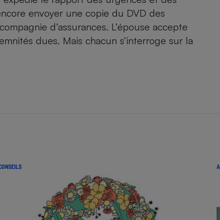
ut encore envoyer une copie du DVD des
la compagnie d’assurances. L’épouse accepte
ndemnités dues. Mais chacun s’interroge sur la
- Ustensile
Foie gras
Aide auditive
r
Assurance vie
Poêle à granulés
gne - Comment choisir une
lle de champagne
en ligne
Ordinateur portable
CONSEILS
A
Crème solaire
Lave-vaisselle