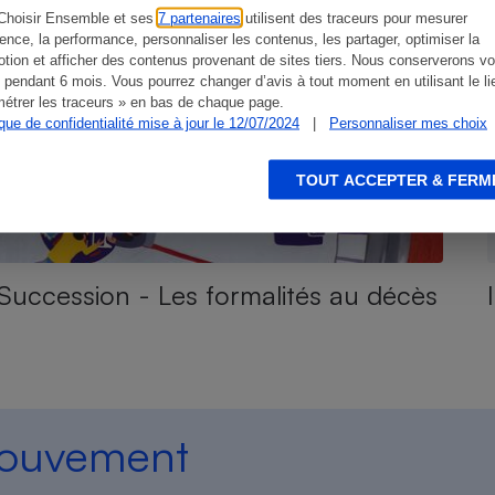
Choisir Ensemble et ses
7 partenaires
utilisent des traceurs pour mesurer
ience, la performance, personnaliser les contenus, les partager, optimiser la
tion et afficher des contenus provenant de sites tiers. Nous conserverons vo
 pendant 6 mois. Vous pourrez changer d’avis à tout moment en utilisant le li
étrer les traceurs » en bas de chaque page.
s
Réfrigérateur
ique de confidentialité mise à jour le 12/07/2024
|
Personnaliser mes choix
TOUT ACCEPTER & FERM
Succession - Les formalités au décès
mouvement