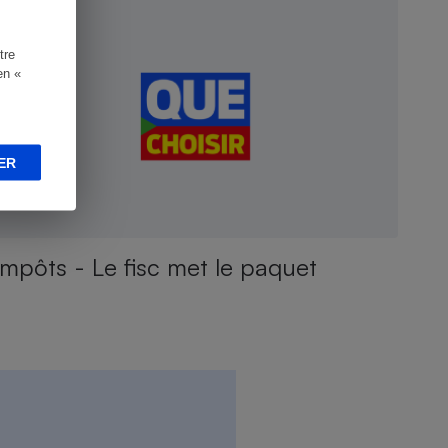
tre
en «
ER
Impôts - Le fisc met le paquet