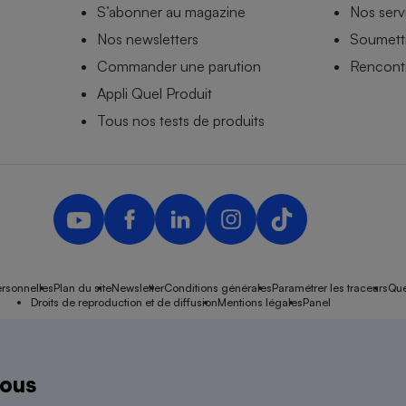
S’abonner au magazine
Nos serv
Nos newsletters
Soumettr
Commander une parution
Rencontr
Appli Quel Produit
Tous nos tests de produits
rsonnelles
Plan du site
Newsletter
Conditions générales
Paramétrer les traceurs
Que
Droits de reproduction et de diffusion
Mentions légales
Panel
ndépendante de l’État, des syndicats, des producteurs et des distributeurs depuis 
nous