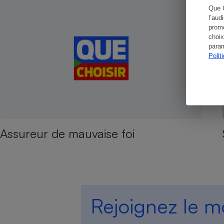
Que 
l’aud
promo
choix
param
Cafetière à expresso
Polit
Assureur de mauvaise foi
Robot ménager
Rejoignez le 