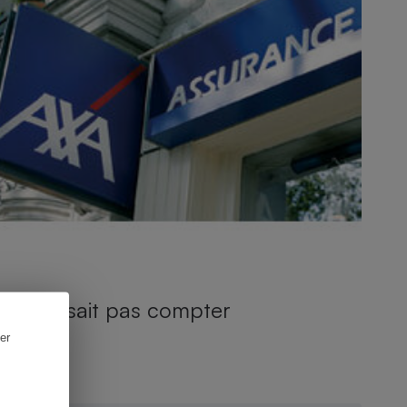
Axa ne sait pas compter
er
NQUÊTE