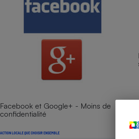
Radiateur électrique
Téléphone mobile -
Smartphone
Plaque de cuisson à
induction
Climatiseur -
Ventilateur
Antivirus
Climatiseur -
Facebook et Google+ - Moins de
Ventilateur
confidentialité
ACTION LOCALE QUE CHOISIR ENSEMBLE