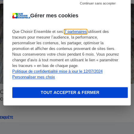
Continuer sans accepter
Gérer mes cookies
Que Choisir Ensemble et ses
7 partenaires
utilisent des
traceurs pour mesurer l’audience, la performance,
personnaliser les contenus, les partager, optimiser la
promotion et afficher des contenus provenant de sites tiers.
Nous conserverons votre choix pendant 6 mois. Vous pourrez
changer d’avis à tout moment en utilisant le lien « paramétrer
les traceurs » en bas de chaque page.
Politique de confidentialité mise à jour le 12/07/2024
Personnaliser mes choix
Copie privée - Le vrai préjudice… des
TOUT ACCEPTER & FERMER
consommateurs français !
ENQUÊTE