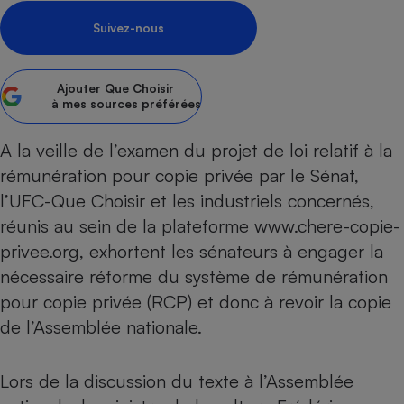
pression
Choisir son fioul
Assurance
Sécurité - Hygiène
Circulation routière
Suivez-nous
Choisir son pellet
Crédit immobilier
Banque - Crédit
Contrôle technique - Rép
Comparateur assurance emprunteur
Maison de retraite
Epargne - Fiscalité
Comparateu
Pièce détachée
Ajouter
Que Choisir
Energie Moins Chère Ensemble
Comparatif réfrigérateur
Comparatif casque audio
Comparatif tondeuse ro
Moto
à mes sources préférées
Comparatif plaque à indu
Comparatif barre de son
Comparatif poêle à gran
Supermarché - Drive
A la veille de l’examen du projet de loi relatif à la
Comparatif hotte aspira
Comparatif imprimante m
Comparatif radiateur éle
rémunération pour copie privée par le Sénat,
Électricité - Gaz
Hygiène - Beauté
Comparatif climatiseur m
Comparatif ordinateur p
l’UFC-Que Choisir et les industriels concernés,
Tous les comparateurs
Maladie - Médecine - Mé
Comparatif aspirateur bal
Comparatif ultrabook
réunis au sein de la plateforme
www.chere-copie-
Aménagement
Toutes les cartes interactives
Système de santé - Com
Comparatif aspirateur tr
Comparatif tablette tacti
Supermarché - Drive
privee.org
, exhortent les sénateurs à engager la
Bricolage - Jardinage
Retraite
nécessaire réforme du système de rémunération
Comparatif cafetière au
Chauffage
pour copie privée (RCP) et donc à revoir la copie
Speedtest - Testez le débit de votre
Mutuelle
Comparatif robot cuiseu
Image et son
Produit d'entretien
connexion Internet
de l’Assemblée nationale.
Comparatif centrale vap
Comparateur auto
Informatique
Sécurité domestique
Internet
Lors de la discussion du texte à l’Assemblée
Gros électroménager
Téléphonie