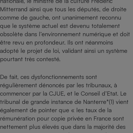
nationale, le ministre de la culture Frédéric
Mitterrand ainsi que tous les députés, de droite
Petit électroménager - U
Complément
comme de gauche, ont unanimement reconnu
alimentaire
Mutuelle
que le système actuel est devenu totalement
Assurance emprunteur
obsolète dans l’environnement numérique et doit
être revu en profondeur. Ils ont néanmoins
adopté le projet de loi, validant ainsi un système
Matelas
pourtant très contesté.
Champagne
bouteille
Banque en 
De fait, ces dysfonctionnements sont
Téléviseur
Antimoustique
régulièrement dénoncés par les tribunaux, à
Lave-linge
commencer par la CJUE, et le Conseil d’Etat. Le
tribunal de grande instance de Nanterre*(1) vient
également de pointer que « les taux de la
Radiateur électrique
rémunération pour copie privée en France sont
nettement plus élevés que dans la majorité des