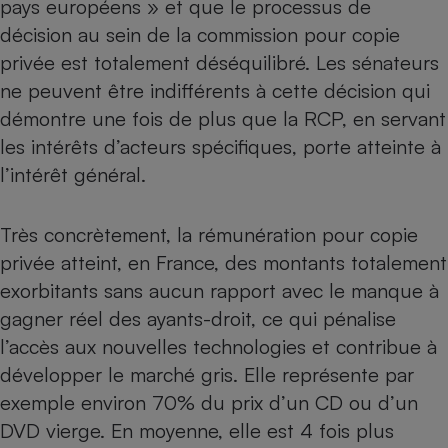
pays européens » et que le processus de
Téléphone mobile -
Smartphone
décision au sein de la commission pour copie
Plaque de cuisson à
privée est totalement déséquilibré. Les sénateurs
induction
ne peuvent être indifférents à cette décision qui
démontre une fois de plus que la RCP, en servant
les intérêts d’acteurs spécifiques, porte atteinte à
Climatiseur -
Ventilateur
l’intérêt général.
Antivirus
Très concrètement, la rémunération pour copie
privée atteint, en France, des montants totalement
Climatiseur -
Ventilateur
exorbitants sans aucun rapport avec le manque à
gagner réel des ayants-droit, ce qui pénalise
l’accès aux nouvelles technologies et contribue à
développer le marché gris. Elle représente par
exemple environ 70% du prix d’un CD ou d’un
DVD vierge. En moyenne, elle est 4 fois plus