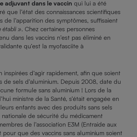
e adjuvant dans le vaccin
qui lui a été
éré que l’état des connaissances scientifiques
es de l’apparition des symptômes, suffisaient
- Ustensile
établi »
. Chez certaines personnes
Foie gras
nu dans les vaccins n’est pas éliminé en
Aide auditive
alidante qu’est la myofasciite à
r
Assurance vie
n inspirées d’agir rapidement, afin que soient
Poêle à granulés
gne - Comment choisir une
s de sels d’aluminium. Depuis 2008, date du
lle de champagne
en ligne
aucune formule sans aluminium ! Lors de la
Ordinateur portable
’hui ministre de la Santé, s’était engagée en
Crème solaire
 leurs enfants avec des produits sans sels
Lave-vaisselle
nce nationale de sécurité du médicament
membres de l’association E3M (Entraide aux
t pour que des vaccins sans aluminium soient