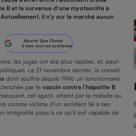
e B et la survenue d’une myofasciite à
atif sèche-linge
atif smartphone
atif nettoyeur haute
ateur mutuelle
 Actuellement, il n’y sur le marché aucun
on
Réparation
Ajouter
Que Choisir
Obsèques - Pompes
teur des devis d’opticiens
à mes sources préférées
funèbres
eur-congélateur
dio
 robot
ence, les juges ont été plus rapides, et, peut-
nduction
son
ranulés
politiques. Le 21 novembre dernier, le conseil
irante
e multifonction
électrique
es
dont souffre depuis 1996 un fonctionnaire
Panneaux
r mobile
r portable
photovoltaïques
éclenchée par le
vaccin contre l’hépatite
B
 Médicament
 balai
équent, cet agent, atteint par la maladie au
omplémentaire santé
 traîneau
ctile
Circuits courts et
idéré comme victime d’un accident lié à ses
alimentation locale
Puériculture - Produit
 automatique
n intégralité jusqu’à ce qu’il soit capable de
pour bébé
Banque en ligne
seur
vapeur