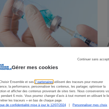
s
Réfrigérateur
Continuer sans accept
Gérer mes cookies
Choisir Ensemble et ses
7 partenaires
utilisent des traceurs pour mesurer
Vaccination - Les complications qui
ience, la performance, personnaliser les contenus, les partager, optimiser la
font polémique
tion et afficher des contenus provenant de sites tiers. Nous conserverons vo
 pendant 6 mois. Vous pourrez changer d’avis à tout moment en utilisant le li
étrer les traceurs » en bas de chaque page.
ique de confidentialité mise à jour le 12/07/2024
|
Personnaliser mes choix
ACTUALITÉ
E