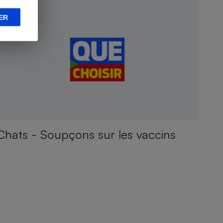
ER
Chats - Soupçons sur les vaccins