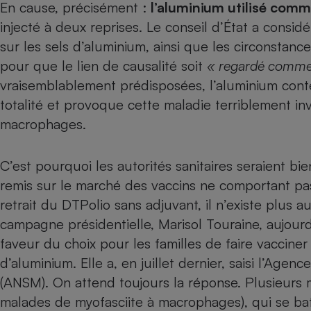
En cause, précisément :
l’aluminium utilisé comm
Internet
injecté à deux reprises. Le conseil d’État a consid
Gros électroménager
Téléphonie
sur les sels d’aluminium, ainsi que les circonstanc
Petit électroménager 
pour que le lien de causalité soit
« regardé comme 
Complément
vraisemblablement prédisposées, l’aluminium conte
alimentaire
Mutuelle
totalité et provoque cette maladie terriblement inv
Assurance emprunteu
macrophages.
C’est pourquoi les autorités sanitaires seraient bie
Matelas
Champa
remis sur le marché des vaccins ne comportant pa
boutei
Banque 
retrait du DTPolio sans adjuvant, il n’existe plus 
Téléviseur
campagne présidentielle, Marisol Touraine, aujourd
Antimoustique
faveur du choix pour les familles de faire vacciner
Lave-linge
d’aluminium. Elle a, en juillet dernier, saisi l’Age
(ANSM). On attend toujours la réponse. Plusieurs 
malades de myofasciite à macrophages), qui se ba