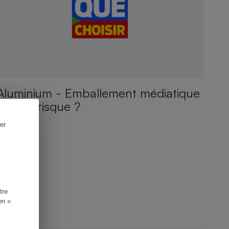
Aluminium - Emballement médiatique
ou vrai risque ?
er
tre
en «
NQUÊTE