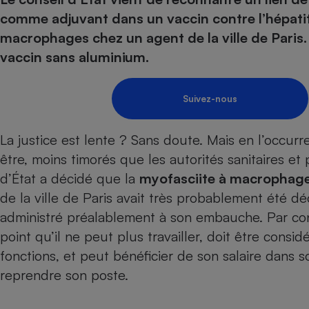
Energie
Nutrition
Assurance auto
comme adjuvant dans un vaccin contre l’hépatit
-nous ?
Produit alimentaire
Carburant
Compar
Compar
Compar
Compar
macrophages chez un agent de la ville de Paris.
pressi
Choisir son fioul
Assurance
Sécurité - Hygiène
Circulation routière
vaccin sans aluminium.
Choisir son pellet
Banque - Crédit
Crédit immobilier
Contrôle technique - 
Comparateur assurance emprunteur
Epargne - Fiscalité
Maison de retraite
Compara
Pièce détachée
Suivez-nous
Energie Moins Chère Ensemble
Comparatif réfrigérat
Comparatif casque au
Comparatif tondeuse
Moto
La justice est lente ? Sans doute. Mais en l’occurr
Comparatif plaque à i
Comparatif barre de 
Comparatif poêle à g
Supermarché - Drive
être, moins timorés que les autorités sanitaires et 
Comparatif hotte asp
Comparatif imprimant
Comparatif radiateur 
d’État a décidé que la
myofasciite à macrophag
Électricité - Gaz
Hygiène - Beauté
Comparatif climatiseu
Comparatif ordinateu
de la ville de Paris avait très probablement été d
Tous les comparateurs
Maladie - Médecine -
Comparatif aspirateur
Comparatif ultrabook
Aménagement
administré préalablement à son embauche. Par cons
Toutes les cartes interactives
Système de santé - C
Comparatif aspirateur
Comparatif tablette ta
Supermarché - Drive
point qu’il ne peut plus travailler, doit être cons
Bricolage - Jardinage
Retraite
Comparatif cafetière
fonctions, et peut bénéficier de son salaire dans so
Chauffage
Speedtest - Testez le débit de votre
reprendre son poste.
Mutuelle
Comparatif robot cui
Image et son
Produit d'entretien
connexion Internet
Comparatif centrale 
Comparateur auto
Informatique
Sécurité domestique