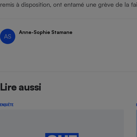
Radiateur électrique
remis à disposition, ont entamé une grève de la f
Téléphone mobile -
Smartphone
Anne-Sophie Stamane
Plaque de cuisson à
AS
induction
Climatiseur -
Ventilateur
Lire aussi
Antivirus
Climatiseur -
Ventilateur
ENQUÊTE