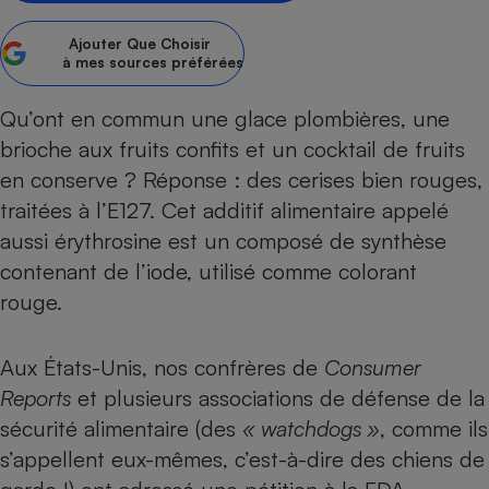
Petit électroménager - U
Ajouter
Que Choisir
Complément
à mes sources préférées
alimentaire
Mutuelle
Assurance emprunteur
Qu’ont en commun une glace plombières, une
brioche aux fruits confits et un cocktail de fruits
en conserve ? Réponse : des cerises bien rouges,
traitées à l’E127. Cet additif alimentaire appelé
Matelas
Champagne
bouteille
aussi érythrosine est un composé de synthèse
Banque en 
contenant de l’iode, utilisé comme colorant
Téléviseur
rouge.
Antimoustique
Lave-linge
Aux États-Unis, nos confrères de
Consumer
Reports
et plusieurs associations de défense de la
sécurité alimentaire (des
« watchdogs »
, comme ils
Radiateur électrique
s’appellent eux-mêmes, c’est-à-dire des chiens de