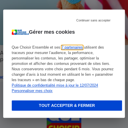
Continuer sans accepter
Gérer mes cookies
Que Choisir Ensemble et ses
7 partenaires
utilisent des
Additifs alimentaires - Les USA interdisent
traceurs pour mesurer l’audience, la performance,
plusieurs colorants nocifs
personnaliser les contenus, les partager, optimiser la
promotion et afficher des contenus provenant de sites tiers.
Nous conserverons votre choix pendant 6 mois. Vous pourrez
changer d’avis à tout moment en utilisant le lien « paramétrer
ACTUALITÉ
les traceurs » en bas de chaque page.
Politique de confidentialité mise à jour le 12/07/2024
Personnaliser mes choix
TOUT ACCEPTER & FERMER