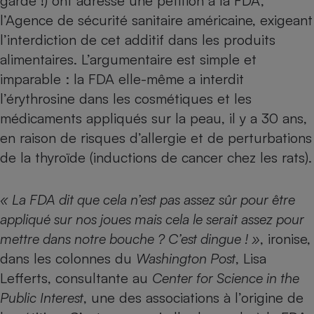
garde !) ont adressé une pétition à la FDA,
Téléphone mobile -
l’Agence de sécurité sanitaire américaine, exigeant
Smartphone
Plaque de cuisson à
l’interdiction de cet additif dans les produits
induction
alimentaires. L’argumentaire est simple et
imparable : la FDA elle-même a interdit
l’érythrosine dans les cosmétiques et les
Climatiseur -
Ventilateur
médicaments appliqués sur la peau, il y a 30 ans,
en raison de risques d’allergie et de perturbations
de la thyroïde (inductions de cancer chez les rats).
Antivirus
Climatiseur -
Ventilateur
« La FDA dit que cela n’est pas assez sûr pour être
appliqué sur nos joues mais cela le serait assez pour
mettre dans notre bouche ? C’est dingue ! »
, ironise,
dans les colonnes du
Washington Post
, Lisa
Lefferts, consultante au
Center for Science in the
Public Interest
, une des associations à l’origine de