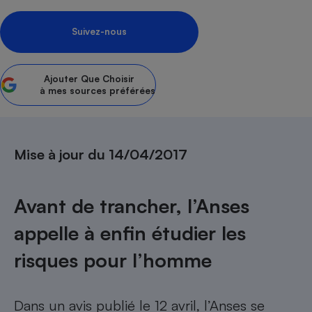
Petit électroménager - U
Complément
Suivez-nous
alimentaire
Mutuelle
Assurance emprunteur
Ajouter
Que Choisir
à mes sources préférées
Matelas
Champagne
bouteille
Mise à jour du 14/04/2017
Banque en 
Téléviseur
Antimoustique
Avant de trancher, l’Anses
Lave-linge
appelle à enfin étudier les
risques pour l’homme
Radiateur électrique
Dans un avis publié le 12 avril, l’Anses se