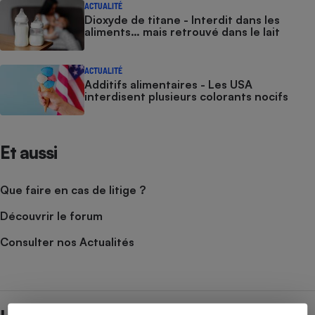
ACTUALITÉ
Dioxyde de titane - Interdit dans les
aliments… mais retrouvé dans le lait
ACTUALITÉ
Additifs alimentaires - Les USA
interdisent plusieurs colorants nocifs
Et aussi
Que faire en cas de litige ?
Découvrir le forum
Consulter nos Actualités