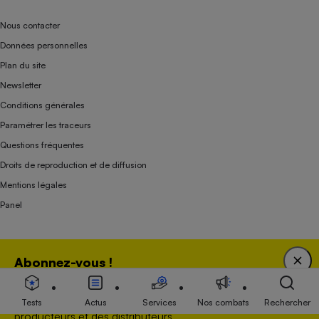
Nous contacter
Données personnelles
Plan du site
Newsletter
Conditions générales
Paramétrer les traceurs
Questions fréquentes
Droits de reproduction et de diffusion
Mentions légales
Panel
Association indépendante de l’État, des syndicats, des producteurs et des
Abonnez-vous !
distributeurs depuis 1951.
Bénéficiez d'une expertise unique tout en soutenant
une association 100 % indépendante de l'Etat, des
Tests
Actus
Services
Nos combats
Rechercher
producteurs et des distributeurs.