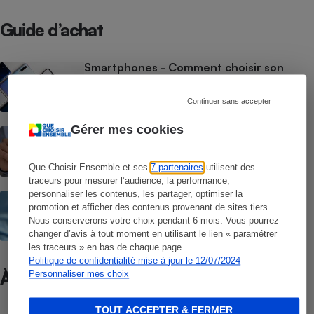
Guide d’achat
Smartphones - Comment choisir son
smartphone
Continuer sans accepter
Gérer mes cookies
Forfait téléphonique - Les 10 questions à
se poser pour bien choisir son forfait
Que Choisir Ensemble et ses
7 partenaires
utilisent des
traceurs pour mesurer l’audience, la performance,
personnaliser les contenus, les partager, optimiser la
Téléphones mobiles - Bien choisir son
téléphone mobile classique
promotion et afficher des contenus provenant de sites tiers.
Nous conserverons votre choix pendant 6 mois. Vous pourrez
changer d’avis à tout moment en utilisant le lien « paramétrer
les traceurs » en bas de chaque page.
Politique de confidentialité mise à jour le 12/07/2024
À ne pas manquer
Personnaliser mes choix
TOUT ACCEPTER & FERMER