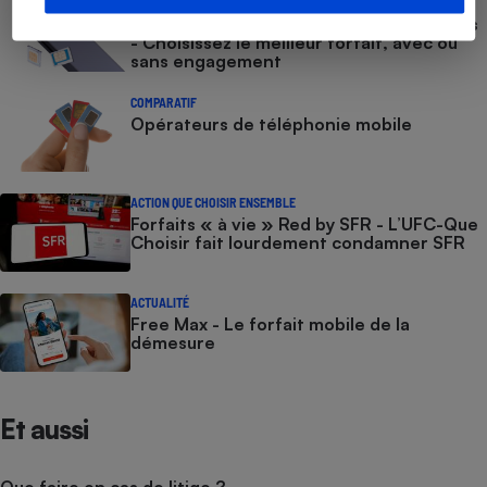
COMPARATEUR
Comparateur gratuit des forfaits mobiles
- Choisissez le meilleur forfait, avec ou
sans engagement
COMPARATIF
Opérateurs de téléphonie mobile
ACTION QUE CHOISIR ENSEMBLE
Forfaits « à vie » Red by SFR - L’UFC-Que
Choisir fait lourdement condamner SFR
ACTUALITÉ
Free Max - Le forfait mobile de la
démesure
Et aussi
Que faire en cas de litige ?