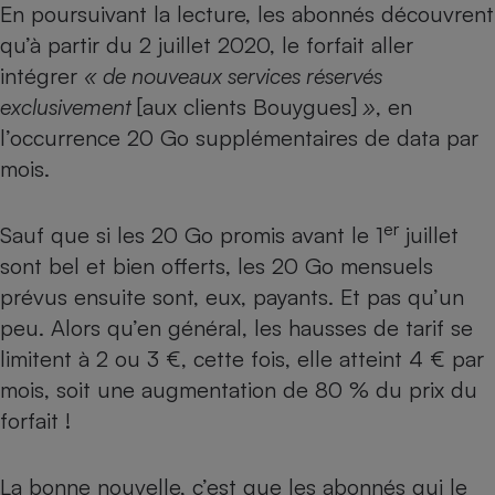
En poursuivant la lecture, les abonnés découvrent
Cafetière à expressos
qu’à partir du 2 juillet 2020, le forfait aller
intégrer
« de nouveaux services réservés
exclusivement
[aux clients Bouygues]
»
, en
l’occurrence 20 Go supplémentaires de data par
mois.
er
Sauf que si les 20 Go promis avant le 1
juillet
Robot ménager
sont bel et bien offerts, les 20 Go mensuels
prévus ensuite sont, eux, payants. Et pas qu’un
peu. Alors qu’en général, les hausses de tarif se
limitent à 2 ou 3 €, cette fois, elle atteint 4 € par
mois, soit une augmentation de 80 % du prix du
forfait !
La bonne nouvelle, c’est que les abonnés qui le