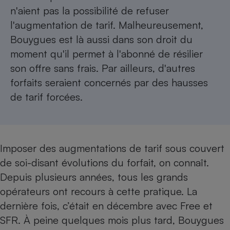
n'aient pas la possibilité de refuser
Petit électroménager - U
Complément
l'augmentation de tarif. Malheureusement,
alimentaire
Bouygues est là aussi dans son droit du
Mutuelle
Assurance emprunteur
moment qu'il permet à l'abonné de résilier
son offre sans frais. Par ailleurs, d'autres
forfaits seraient concernés par des hausses
de tarif forcées.
Matelas
Champagne
bouteille
Banque en 
Téléviseur
Antimoustique
Imposer des augmentations de tarif sous couvert
Lave-linge
de soi-disant évolutions du forfait, on connaît.
Depuis plusieurs années, tous les grands
opérateurs ont recours à cette pratique. La
Radiateur électrique
dernière fois,
c’était en décembre avec Free et
SFR
. À peine quelques mois plus tard, Bouygues