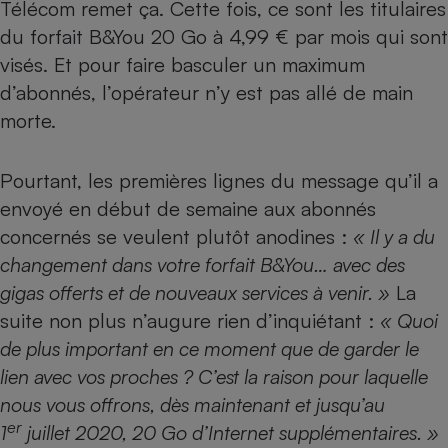
Télécom remet ça. Cette fois, ce sont les titulaires
Téléphone mobile -
Smartphone
du forfait B&You 20 Go à 4,99 € par mois qui sont
Plaque de cuisson à
induction
visés. Et pour faire basculer un maximum
d’abonnés, l’opérateur n’y est pas allé de main
morte.
Climatiseur -
Ventilateur
Pourtant, les premières lignes du message qu’il a
envoyé en début de semaine aux abonnés
Antivirus
concernés se veulent plutôt anodines :
« Il y a du
changement dans votre forfait B&You… avec des
Climatiseur -
Ventilateur
gigas offerts et de nouveaux services à venir. »
La
suite non plus n’augure rien d’inquiétant :
« Quoi
de plus important en ce moment que de garder le
lien avec vos proches ? C’est la raison pour laquelle
nous vous offrons, dès maintenant et jusqu’au
er
1
juillet 2020, 20 Go d’Internet supplémentaires. »