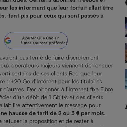
 les informant que leur forfait allait être
atif sèche-linge
atif smartphone
atif nettoyeur haute
ateur mutuelle
s. Tant pis pour ceux qui sont passés à
on
Réparation
Ajouter
Que Choisir
Obsèques - Pompes
teur des devis d’opticiens
à mes sources préférées
funèbres
eur-congélateur
dio
 robot
avaient pas tenté de faire discrètement
nduction
son
ranulés
Deux opérateurs majeurs viennent de renouer
irante
e multifonction
électrique
erti certains de ses clients Red que leur
Panneaux
r mobile
r portable
photovoltaïques
ire : +20 Go d’Internet pour les titulaires
 Médicament
 balai
d’autres. Des abonnés à l’Internet fixe Fibre
omplémentaire santé
 traîneau
ctile
Circuits courts et
icier d’un débit de 1 Gbit/s et des clients
alimentation locale
Puériculture - Produit
 automatique
fallait lire attentivement le message pour
pour bébé
 une
hausse de tarif de 2 ou 3 € par mois
.
Banque en ligne
seur
e refuser la proposition et de rester à
vapeur