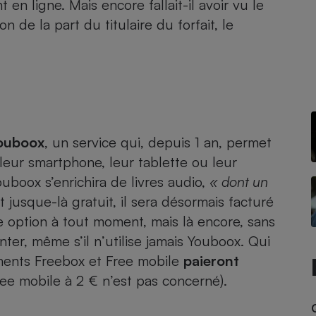
 en ligne. Mais encore fallait-il avoir vu le
n de la part du titulaire du forfait, le
- Ustensile
Foie gras
Aide auditive
r
Assurance vie
ouboox
, un service qui, depuis 1 an, permet
 leur
smartphone
, leur
tablette
ou leur
Poêle à granulés
ouboox s’enrichira de livres audio,
« dont un
gne - Comment choisir une
lle de champagne
it jusque-là gratuit, il sera désormais facturé
en ligne
tte option à tout moment, mais là encore, sans
Ordinateur portable
ter, même s’il n’utilise jamais Youboox. Qui
Crème solaire
Lave-vaisselle
ments Freebox et Free mobile
paieront
Free mobile à 2 € n’est pas concerné).