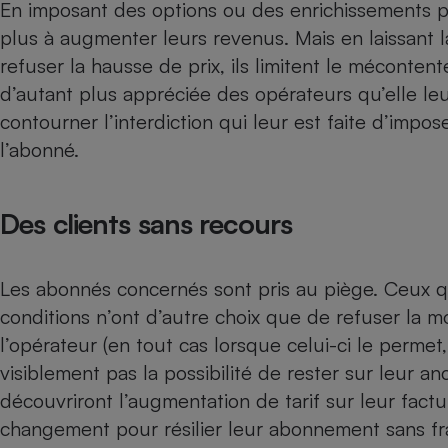
Radiateur électrique
En imposant des options ou des enrichissements p
plus à augmenter leurs revenus. Mais en laissant la 
refuser la hausse de prix, ils limitent le mécontent
Téléphone mobile -
Smartphone
d’autant plus appréciée des opérateurs qu’elle leu
Plaque de cuisson à
contourner l’interdiction qui leur est faite d’impo
induction
l’abonné.
Climatiseur -
Des clients sans recours
Ventilateur
Les abonnés concernés sont pris au piège. Ceux q
Antivirus
conditions n’ont d’autre choix que de refuser la m
Climatiseur -
Ventilateur
l’opérateur (en tout cas lorsque celui-ci le perme
visiblement pas la possibilité de rester sur leur a
découvriront l’augmentation de tarif sur leur fact
changement pour résilier leur abonnement sans fr