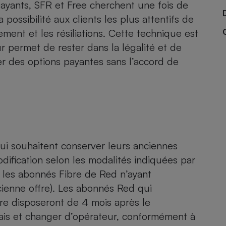
Électricité - Gaz
ayants, SFR et Free cherchent une fois de
possibilité aux clients les plus attentifs de
ement et les résiliations. Cette technique est
Appareil photo
numérique
r permet de rester dans la légalité et de
Four encastrable
ser des options payantes sans l’accord de
Lessive
ui souhaitent conserver leurs anciennes
odification selon les modalités indiquées par
Aspirateur
t, les abonnés Fibre de Red n’ayant
ncienne offre). Les abonnés Red qui
ure disposeront de 4 mois après le
ais et changer d’opérateur, conformément à