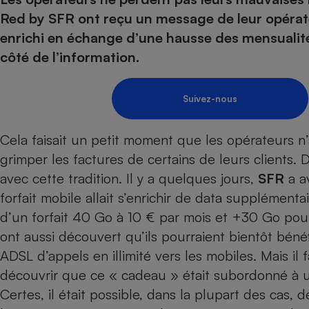
Energie
Nutrition
Assurance auto
Red by SFR ont reçu un message de leur opérateur
-nous ?
Produit alimentaire
Carburant
Compar
Compar
Compar
Compar
enrichi en échange d’une hausse des mensualité
pressi
Choisir son fioul
Assurance
Sécurité - Hygiène
Circulation routière
côté de l’information.
Choisir son pellet
Banque - Crédit
Crédit immobilier
Contrôle technique - 
Comparateur assurance emprunteur
Epargne - Fiscalité
Maison de retraite
Compara
Pièce détachée
Suivez-nous
Energie Moins Chère Ensemble
Comparatif réfrigérat
Comparatif casque au
Comparatif tondeuse
Moto
Cela faisait
un petit moment que les opérateurs n’
Comparatif plaque à i
Comparatif barre de 
Comparatif poêle à g
Supermarché - Drive
grimper les factures de certains de leurs clients
. 
Comparatif hotte asp
Comparatif imprimant
Comparatif radiateur 
avec cette tradition. Il y a quelques jours,
SFR
a av
Électricité - Gaz
Hygiène - Beauté
Comparatif climatiseu
Comparatif ordinateu
forfait mobile allait s’enrichir de data supplémenta
Tous les comparateurs
Maladie - Médecine -
Comparatif aspirateur
Comparatif ultrabook
Aménagement
d’un forfait 40 Go à 10 € par mois et +30 Go pour 
Toutes les cartes interactives
Système de santé - C
Comparatif aspirateur
Comparatif tablette ta
Supermarché - Drive
ont aussi découvert qu’ils pourraient bientôt bénéf
Bricolage - Jardinage
Retraite
Comparatif cafetière
ADSL d’appels en illimité vers les mobiles. Mais il 
Chauffage
Speedtest - Testez le débit de votre
découvrir que ce « cadeau » était subordonné à
Mutuelle
Comparatif robot cui
Image et son
Produit d'entretien
connexion Internet
Certes, il était possible, dans la plupart des cas, d
Comparatif centrale 
Comparateur auto
Informatique
Sécurité domestique