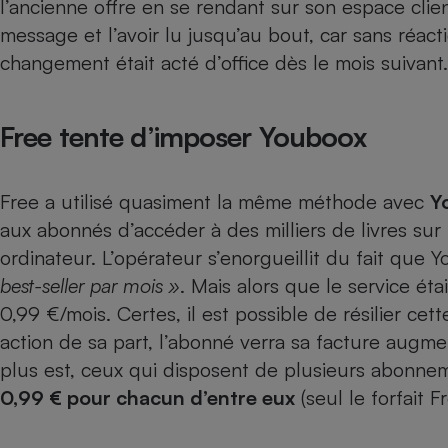
l’ancienne offre en se rendant sur son espace client
Internet
message et l’avoir lu jusqu’au bout, car sans réactio
Gros électroménager
Téléphonie
changement était acté d’office dès le mois suivant.
Petit électroménager 
Complément
alimentaire
Free tente d’imposer Youboox
Mutuelle
Assurance emprunteu
Free a utilisé quasiment la même méthode avec
Y
aux abonnés d’accéder à des milliers de livres sur
Matelas
ordinateur
. L’opérateur s’enorgueillit du fait que Y
Champa
boutei
best-seller par mois »
. Mais alors que le service éta
Banque 
0,99 €/mois. Certes, il est possible de résilier ce
Téléviseur
action de sa part, l’abonné verra sa facture augmen
Antimoustique
Lave-linge
plus est, ceux qui disposent de plusieurs abonne
0,99 € pour chacun d’entre eux
(seul le forfait 