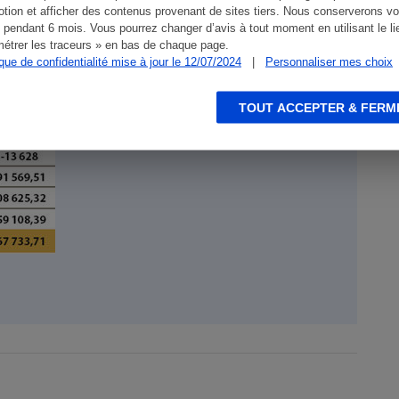
tion et afficher des contenus provenant de sites tiers. Nous conserverons vo
 pendant 6 mois. Vous pourrez changer d’avis à tout moment en utilisant le li
étrer les traceurs » en bas de chaque page.
ique de confidentialité mise à jour le 12/07/2024
|
Personnaliser mes choix
TOUT ACCEPTER & FERM