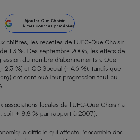
atif sèche-linge
atif smartphone
atif nettoyeur haute
ateur mutuelle
on
Ajouter
Que Choisir
à mes sources préférées
Réparation
x chiffres, les recettes de l'UFC-Que Choisir
Obsèques - Pompes
teur des devis d’opticiens
funèbres
de 1,3 %. Dès septembre 2008, les effets de
eur-congélateur
dio
 robot
 progression du nombre d'abonnements à Que
nduction
son
ranulés
(- 2,3 %) et QC Spécial (- 4,6 %), tandis que
irante
e multifonction
électrique
org) ont continué leur progression tout au
Panneaux
r mobile
r portable
%.
photovoltaïques
 Médicament
 balai
omplémentaire santé
associations locales de l'UFC-Que Choisir a
 traîneau
ctile
Circuits courts et
alimentation locale
Puériculture - Produit
, soit + 8,8 % par rapport à 2007).
 automatique
pour bébé
Banque en ligne
seur
onomique difficile qui affecte l'ensemble des
vapeur