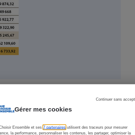
s
Réfrigérateur
Continuer sans accept
Gérer mes cookies
Choisir Ensemble et ses
7 partenaires
utilisent des traceurs pour mesurer
ience, la performance, personnaliser les contenus, les partager, optimiser la