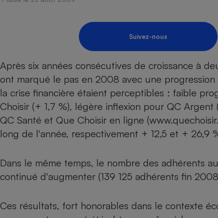
Energie
Nutrition
Assurance auto
-nous ?
Produit alimentaire
Carburant
Compar
Compar
Compar
Compar
pressi
Choisir son fioul
Assurance
Sécurité - Hygiène
Circulation routière
Suivez-nous
Choisir son pellet
Banque - Crédit
Crédit immobilier
Contrôle technique - 
Après six années consécutives de croissance à deu
Comparateur assurance emprunteur
Epargne - Fiscalité
Maison de retraite
Compara
Pièce détachée
ont marqué le pas en 2008 avec une progression 
Energie Moins Chère Ensemble
Comparatif réfrigérat
Comparatif casque au
Comparatif tondeuse
Moto
la crise financière étaient perceptibles : faible
Comparatif plaque à i
Comparatif barre de 
Comparatif poêle à g
Supermarché - Drive
Choisir (+ 1,7 %), légère inflexion pour QC Argent 
Comparatif hotte asp
Comparatif imprimant
Comparatif radiateur 
QC Santé et Que Choisir en ligne (www.quechoisir.
Électricité - Gaz
Hygiène - Beauté
Comparatif climatiseu
Comparatif ordinateu
long de l'année, respectivement + 12,5 et + 26,9 
Tous les comparateurs
Maladie - Médecine -
Comparatif aspirateur
Comparatif ultrabook
Aménagement
Toutes les cartes interactives
Système de santé - C
Dans le même temps, le nombre des adhérents aux 
Comparatif aspirateur
Comparatif tablette ta
Supermarché - Drive
Bricolage - Jardinage
Retraite
continué d'augmenter (139 125 adhérents fin 2008
Comparatif cafetière
Chauffage
Speedtest - Testez le débit de votre
Mutuelle
Comparatif robot cui
Image et son
Produit d'entretien
connexion Internet
Ces résultats, fort honorables dans le contexte éc
Comparatif centrale 
Comparateur auto
Informatique
Sécurité domestique