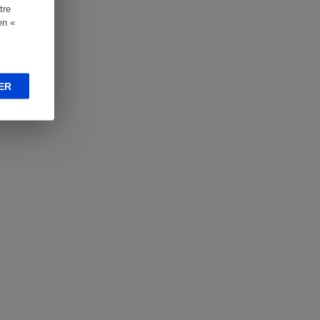
tre
en «
ER