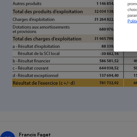
promo
choix
param
Polit
Francis Faget