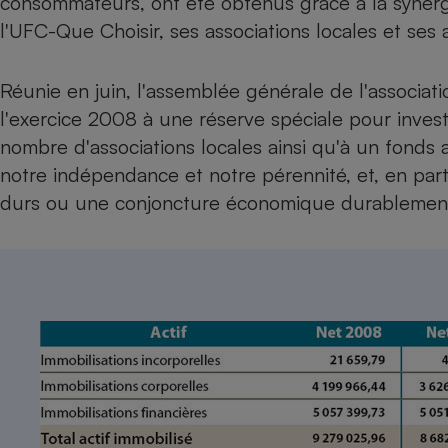
consommateurs, ont été obtenus grâce à la synergi
Internet
l'UFC-Que Choisir, ses associations locales et ses 
Gros électroménager
Téléphonie
Réunie en juin, l'assemblée générale de l'associatio
Petit électroménager 
Complément
l'exercice 2008 à une réserve spéciale pour invest
alimentaire
Mutuelle
nombre d'associations locales ainsi qu'à un fonds as
Assurance emprunteu
notre indépendance et notre pérennité, et, en part
durs ou une conjoncture économique durablemen
Matelas
Champa
boutei
Banque 
Téléviseur
Antimoustique
Lave-linge