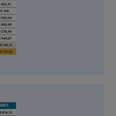
Électricité - Gaz
Appareil photo
numérique
Four encastrable
Lessive
Aspirateur