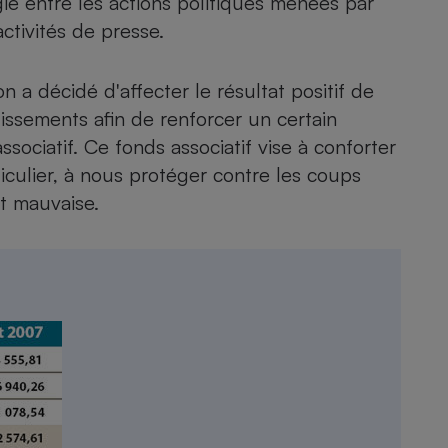
e entre les actions politiques menées par
activités de presse.
n a décidé d'affecter le résultat positif de
- Ustensile
Foie gras
issements afin de renforcer un certain
Aide auditive
sociatif. Ce fonds associatif vise à conforter
r
Assurance vie
iculier, à nous protéger contre les coups
t mauvaise.
Poêle à granulés
gne - Comment choisir une
lle de champagne
en ligne
Ordinateur portable
Crème solaire
Lave-vaisselle