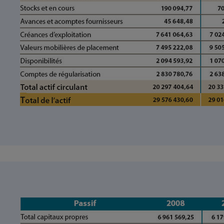
Radiateur électrique
Téléphone mobile -
Smartphone
Plaque de cuisson à
induction
Climatiseur -
Ventilateur
Antivirus
Climatiseur -
Ventilateur