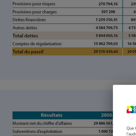
Cafetière à expresso
Robot ménager
Que 
l’aud