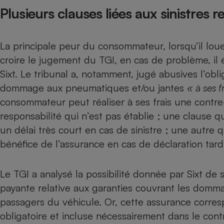
Radiateur électrique
Plusieurs clauses liées aux sinistres 
Téléphone mobile -
La principale peur du consommateur, lorsqu’il lou
Smartphone
Plaque de cuisson à
croire le jugement du TGI, en cas de problème, il é
induction
Sixt. Le tribunal a, notamment, jugé abusives l’ob
dommage aux pneumatiques et/ou jantes
« à ses f
consommateur peut réaliser à ses frais une contre-
Climatiseur -
Ventilateur
responsabilité qui n’est pas établie ; une clause 
un délai très court en cas de sinistre ; une autre 
bénéfice de l’assurance en cas de déclaration tard
Antivirus
Climatiseur -
Ventilateur
Le TGI a analysé la possibilité donnée par Sixt de
payante relative aux garanties couvrant les domm
passagers du véhicule. Or, cette assurance correspo
obligatoire et incluse nécessairement dans le contr