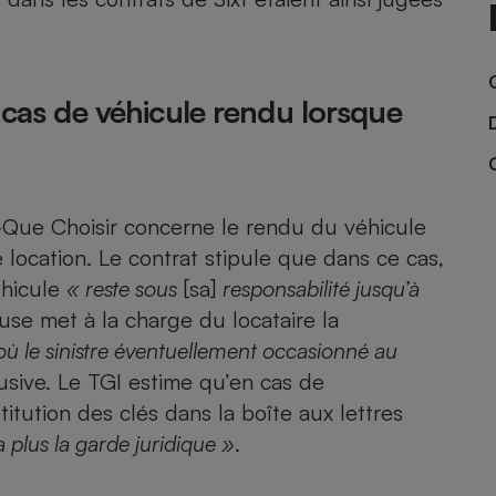
- Ustensile
 cas de véhicule rendu lorsque
Foie gras
Aide auditive
r
Assurance vie
-Que Choisir concerne le rendu du véhicule
location. Le contrat stipule que dans ce cas,
Poêle à granulés
éhicule
« reste sous
[sa]
responsabilité jusqu’à
gne - Comment choisir une
lle de champagne
ause met à la charge du locataire la
en ligne
ù le sinistre éventuellement occasionné au
Ordinateur portable
sive. Le TGI estime qu’en cas de
Crème solaire
Lave-vaisselle
itution des clés dans la boîte aux lettres
a plus la garde juridique »
.