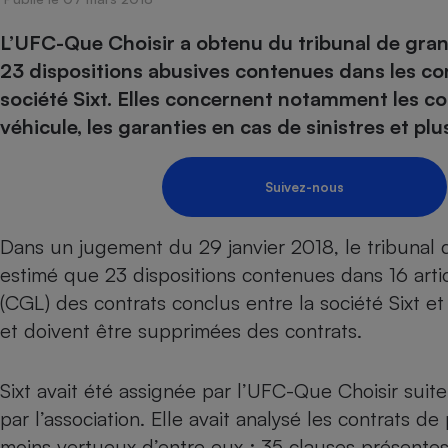
Energie
Nutrition
Assurance auto
-nous ?
L’UFC-Que Choisir a obtenu du tribunal de gran
Produit alimentaire
Carburant
Compar
Compar
Compar
Compar
pressi
23 dispositions abusives contenues dans les con
Choisir son fioul
Assurance
Sécurité - Hygiène
Circulation routière
société Sixt. Elles concernent notamment les co
Choisir son pellet
Banque - Crédit
Crédit immobilier
Contrôle technique - 
véhicule, les garanties en cas de sinistres et plu
Comparateur assurance emprunteur
Epargne - Fiscalité
Maison de retraite
Compara
Pièce détachée
Energie Moins Chère Ensemble
Comparatif réfrigérat
Comparatif casque au
Comparatif tondeuse
Moto
Suivez-nous
Comparatif plaque à i
Comparatif barre de 
Comparatif poêle à g
Supermarché - Drive
Comparatif hotte asp
Comparatif imprimant
Comparatif radiateur 
Dans un jugement du 29 janvier 2018, le tribunal 
Électricité - Gaz
Hygiène - Beauté
Comparatif climatiseu
Comparatif ordinateu
estimé que 23 dispositions contenues dans 16 arti
Tous les comparateurs
Maladie - Médecine -
(CGL) des contrats conclus entre la société Sixt et
Comparatif aspirateur
Comparatif ultrabook
Aménagement
Toutes les cartes interactives
et doivent être supprimées des contrats.
Système de santé - C
Comparatif aspirateur
Comparatif tablette ta
Supermarché - Drive
Bricolage - Jardinage
Retraite
Comparatif cafetière
Chauffage
Sixt avait été assignée par l’UFC-Que Choisir sui
Speedtest - Testez le débit de votre
Mutuelle
Comparatif robot cui
Image et son
Produit d'entretien
connexion Internet
par l’association. Elle avait analysé les contrats d
Comparatif centrale 
Comparateur auto
Informatique
Sécurité domestique
moins vertueux d’entre eux : 35 clauses présentes 