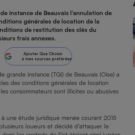
de instance de Beauvais l’annulation de
atif sèche-linge
atif smartphone
atif nettoyeur haute
ateur mutuelle
on
ditions générales de location de la
nditions de restitution des clés du
Réparation
sieurs frais annexes.
Obsèques - Pompes
teur des devis d’opticiens
funèbres
eur-congélateur
dio
 robot
Ajouter
Que Choisir
à mes sources préférées
nduction
son
ranulés
irante
e multifonction
électrique
de grande instance (TGI) de Beauvais (Oise) a
Panneaux
r mobile
r portable
cles des conditions générales de location
photovoltaïques
 Médicament
 les consommateurs sont illicites ou abusives
 balai
omplémentaire santé
 traîneau
ctile
Circuits courts et
alimentation locale
Puériculture - Produit
 automatique
pour bébé
te à une étude juridique menée courant 2015
Banque en ligne
seur
e plusieurs loueurs et décidé d’attaquer le
vapeur
dans les contrats de Sixt étaient ainsi jugées