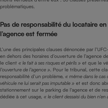
problématiques.
Internet
Gros électroménager
Téléphonie
Petit électroménager 
Pas de responsabilité du locataire en
Complément
alimentaire
l’agence est fermée
Mutuelle
Assurance emprunteu
L’une des principales clauses dénoncée par l’UFC
en dehors des horaires d’ouverture de l’agence de 
Matelas
le client
« le fait à ses risques et périls »
et que le v
Champa
boutei
l’ouverture de l’agence »
. Pour le tribunal, cette cl
Banque 
responsabilité d’un problème,
« même dans le cas o
Téléviseur
véhicule ne lui serait pas imputable »
et est donc abu
Antimoustique
Lave-linge
stationnement sur le parking de l’agence et de rest
dédiée à cet usage,
« le client dessaisi du bien n’en 