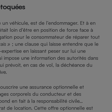
Électricité - Gaz
retoquées
Appareil photo
e un véhicule, est de l’endommager. Et à en
numérique
Four encastrable
tait loin d’être en position de force face à
ligation pour le consommateur de réparer tout
rais »
; une clause qui laisse entendre que le
expertise en laissant peser sur lui une
Lessive
qui impose une information des autorités dans
qui prévoit, en cas de vol, la déchéance du
ive.
Aspirateur
 souscrire une assurance optionnelle et
ages corporels du conducteur et des
nd en fait à la responsabilité civile…
at de location. Cette offre optionnelle est