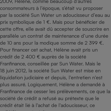
2009, Hélène, comme beaucoup d’autres
consommateurs à l’époque, s’était vu proposer
Petit électroménager - U
Complément
par la société Sun Water un adoucisseur d’eau au
alimentaire
Mutuelle
prix symbolique de 1 €. Mais pour bénéficier de
Assurance emprunteur
cette offre, elle avait dû accepter de souscrire en
parallèle un contrat de maintenance d’une durée
de 10 ans pour la modique somme de 2 399 €.
Matelas
Pour financer cet achat, Hélène avait pris un
Champagne
bouteille
crédit de 2 400 € auprès de la société
Banque en 
Franfinance, conseillée par Sun Water.
Mais le
Téléviseur
18 juin 2012, la société Sun Water est mise en
Antimoustique
Lave-linge
liquidation judiciaire
et depuis, l’entretien n’est
plus assuré. Logiquement, Hélène a demandé à
Franfinance de cesser les prélèvements, ce que la
Radiateur électrique
société de crédit a refusé au prétexte que le
crédit était lié à l’achat de l’adoucisseur, ce