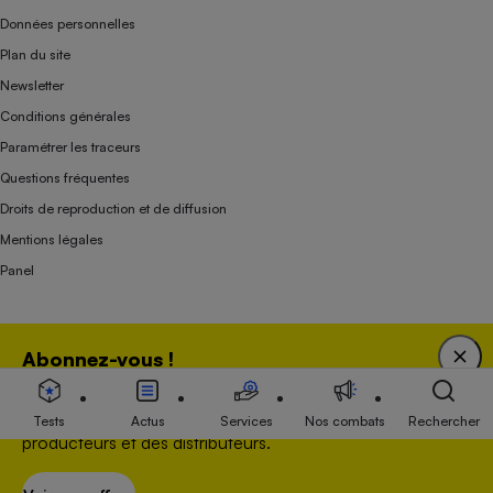
Données personnelles
Plan du site
Newsletter
Conditions générales
Paramétrer les traceurs
Questions fréquentes
Droits de reproduction et de diffusion
Mentions légales
Panel
Association indépendante de l’État, des syndicats, des producteurs et des
Abonnez-vous !
distributeurs depuis 1951.
Bénéficiez d'une expertise unique tout en soutenant
une association 100 % indépendante de l'Etat, des
Tests
Actus
Services
Nos combats
Rechercher
producteurs et des distributeurs.