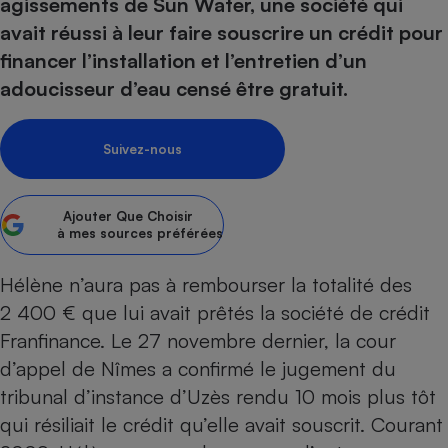
pression
agissements de Sun Water, une société qui
Choisir son fioul
Assurance
Sécurité - Hygiène
Circulation routière
avait réussi à leur faire souscrire un crédit pour
Choisir son pellet
Crédit immobilier
Banque - Crédit
Contrôle technique - Rép
financer l’installation et l’entretien d’un
Comparateur assurance emprunteur
Maison de retraite
Epargne - Fiscalité
Comparateu
Pièce détachée
adoucisseur d’eau censé être gratuit.
Energie Moins Chère Ensemble
Comparatif réfrigérateur
Comparatif casque audio
Comparatif tondeuse ro
Moto
Comparatif plaque à indu
Comparatif barre de son
Comparatif poêle à gran
Supermarché - Drive
Suivez-nous
Comparatif hotte aspira
Comparatif imprimante m
Comparatif radiateur éle
Électricité - Gaz
Hygiène - Beauté
Comparatif climatiseur m
Comparatif ordinateur p
Ajouter
Que Choisir
Tous les comparateurs
à mes sources préférées
Maladie - Médecine - Mé
Comparatif aspirateur bal
Comparatif ultrabook
Aménagement
Toutes les cartes interactives
Système de santé - Com
Comparatif aspirateur tr
Comparatif tablette tacti
Supermarché - Drive
Bricolage - Jardinage
Hélène n’aura pas à rembourser la totalité des
Retraite
Comparatif cafetière au
2 400 € que lui avait prêtés la société de crédit
Chauffage
Speedtest - Testez le débit de votre
Franfinance. Le 27 novembre dernier, la cour
Mutuelle
Comparatif robot cuiseu
Image et son
Produit d'entretien
connexion Internet
d’appel de Nîmes a confirmé le jugement du
Comparatif centrale vap
Comparateur auto
Informatique
Sécurité domestique
tribunal d’instance d’Uzès rendu 10 mois plus tôt
Internet
qui résiliait le crédit qu’elle avait souscrit. Courant
Gros électroménager
Téléphonie