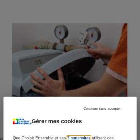
Continuer sans accepter
Gérer mes cookies
Que Choisir Ensemble et ses
7 partenaires
utilisent des