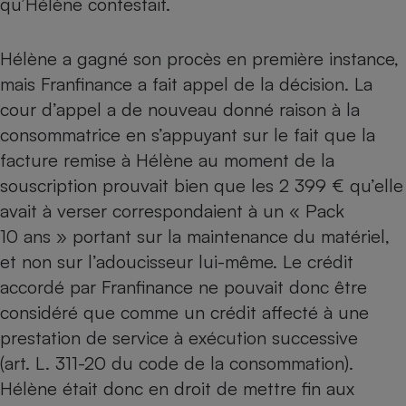
qu’Hélène contestait.
Téléphone mobile -
Smartphone
Plaque de cuisson à
induction
Hélène a gagné son procès en première instance,
mais Franfinance a fait appel de la décision. La
cour d’appel a de nouveau donné raison à la
consommatrice en s’appuyant sur le fait que la
Climatiseur -
Ventilateur
facture remise à Hélène au moment de la
souscription prouvait bien que les 2 399 € qu’elle
Antivirus
avait à verser correspondaient à un « Pack
10 ans » portant sur la maintenance du matériel,
Climatiseur -
Ventilateur
et non sur l’adoucisseur lui-même. Le crédit
accordé par Franfinance ne pouvait donc être
considéré que comme un crédit affecté à une
prestation de service à exécution successive
(art. L. 311-20 du code de la consommation).
Hélène était donc en droit de mettre fin aux