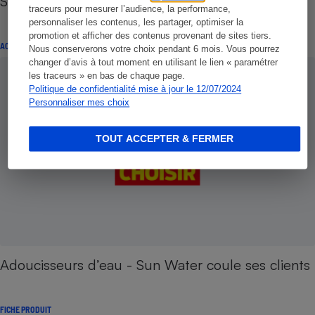
Sun Water - Financo doit rembourser
traceurs pour mesurer l’audience, la performance,
personnaliser les contenus, les partager, optimiser la
promotion et afficher des contenus provenant de sites tiers.
ACTUALITÉ
Nous conserverons votre choix pendant 6 mois. Vous pourrez
changer d’avis à tout moment en utilisant le lien « paramétrer
les traceurs » en bas de chaque page.
Politique de confidentialité mise à jour le 12/07/2024
Personnaliser mes choix
TOUT ACCEPTER & FERMER
Adoucisseurs d’eau - Sun Water coule ses clients
FICHE PRODUIT