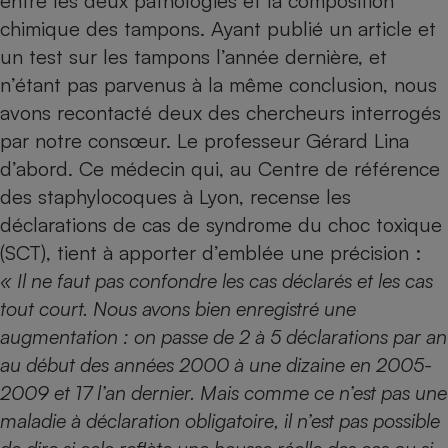
entre les deux pathologies et la composition
chimique des tampons. Ayant publié
un article
et
Cafetière à expressos
un
test sur les tampons
l’année dernière, et
n’étant pas parvenus à la même conclusion, nous
avons recontacté deux des chercheurs interrogés
par notre consœur. Le professeur Gérard Lina
d’abord. Ce médecin qui, au Centre de référence
des staphylocoques à Lyon, recense les
déclarations de cas de syndrome du choc toxique
Robot ménager
(SCT), tient à apporter d’emblée une précision :
« Il ne faut pas confondre les cas déclarés et les cas
tout court. Nous avons bien enregistré une
augmentation : on passe de 2 à 5 déclarations par an
au début des années 2000 à une dizaine en 2005-
2009 et 17 l’an dernier. Mais comme ce n’est pas une
maladie à déclaration obligatoire, il n’est pas possible