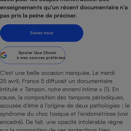
enseignements qu’un récent documentaire n’a
Petit électroménager - U
Complément
pas pris la peine de préciser.
alimentaire
Mutuelle
Assurance emprunteur
Suivez-nous
Ajouter
Que Choisir
Matelas
à mes sources préférées
Champagne
bouteille
Banque en 
C’est une belle occasion manquée. Le mardi
Téléviseur
25 avril, France 5 diffusait un documentaire
Antimoustique
Lave-linge
intitulé
« Tampon, notre ennemi intime »
(1). En
cause, la composition des tampons périodiques,
accusée d’être à l’origine de deux pathologies : le
syndrome du choc toxique et l’endométriose (voir
Radiateur électrique
encadré). De fait, une opacité intolérable règne
sur la composition de ces protections bien