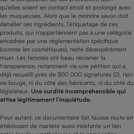
Téléphone mobile -
qu’elles soient en contact étroit et prolongé avec
Smartphone
Plaque de cuisson à
les muqueuses. Alors que le moindre savon doit
induction
détailler ses ingrédients, l’étiquetage de ces
produits, qui n’appartiennent pas à une catégorie
encadrée par une réglementation spécifique
Climatiseur -
(comme les cosmétiques), reste désespérément
Ventilateur
muet. Les femmes ont beau réclamer la
transparence, notamment via une pétition qui a
Antivirus
déjà recueilli près de 300 000 signatures (2), rien
Climatiseur -
ne bouge, ni du côté des fabricants, ni du côté du
Ventilateur
législateur.
Une surdité incompréhensible qui
attise légitimement l’inquiétude.
Pour autant, ce documentaire fait fausse route en
établissant de manière aussi insistante un lien