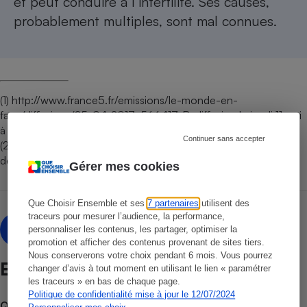
et peut conduire à l’infertilité. Ses causes,
probablement multiples, sont mal connues.
(1)
http://www.france5.fr/emissions/le-monde-en-
face/diffusions/25-04-2017_566417
. Rediffusion le jeudi 11 mai
à 23 h 55.
Continuer sans accepter
(2)
https://www.change.org/p/rendre-visible-la-composition-
des-tampons-et-serviettes-hygi%C3%A8niques
Gérer mes cookies
Que Choisir Ensemble et ses
7 partenaires
utilisent des
traceurs pour mesurer l’audience, la performance,
Fabienne Maleysson
FM
personnaliser les contenus, les partager, optimiser la
Contacter l’auteur(e)
promotion et afficher des contenus provenant de sites tiers.
Nous conserverons votre choix pendant 6 mois. Vous pourrez
Et aussi
changer d’avis à tout moment en utilisant le lien « paramétrer
les traceurs » en bas de chaque page.
Politique de confidentialité mise à jour le 12/07/2024
Que faire en cas de litige ?