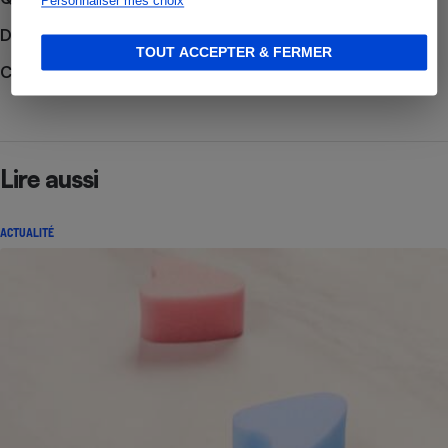
Personnaliser mes choix
Découvrir le forum
TOUT ACCEPTER & FERMER
Consulter nos Actualités
Lire aussi
ACTUALITÉ