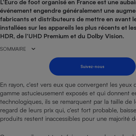
Energie
L’Euro de foot organisé en France est une aubain
Nutrition
Assurance auto
-nous ?
événement engendre généralement une augmenta
Produit alimentaire
Carburant
Compar
Compar
Compar
Compar
fabricants et distributeurs de mettre en avant 
pressi
Choisir son fioul
Assurance
Sécurité - Hygiène
Circulation routière
installées sur les appareils les plus récents et
Choisir son pellet
Banque - Crédit
Crédit immobilier
Contrôle technique - 
HDR, de l’UHD Premium et du Dolby Vision.
Comparateur assurance emprunteur
Epargne - Fiscalité
Maison de retraite
Compara
Pièce détachée
SOMMAIRE
Energie Moins Chère Ensemble
Comparatif réfrigérat
Comparatif casque au
Comparatif tondeuse
Moto
Comparatif plaque à i
Comparatif barre de 
Comparatif poêle à g
Supermarché - Drive
Suivez-nous
Comparatif hotte asp
Comparatif imprimant
Comparatif radiateur 
Électricité - Gaz
Hygiène - Beauté
Comparatif climatiseu
Comparatif ordinateu
En rayon, c’est vers eux que convergent les yeux
Tous les comparateurs
Maladie - Médecine -
Comparatif aspirateur
Comparatif ultrabook
gamme astucieusement exposés et qui donnent env
Aménagement
Toutes les cartes interactives
Système de santé - C
technologiques, ils se remarquent par la taille de 
Comparatif aspirateur
Comparatif tablette ta
Supermarché - Drive
Bricolage - Jardinage
Retraite
regard de leurs prix qui, c’est fort probable, bais
Comparatif cafetière
Chauffage
produits restent inaccessibles pour une majorité de
Speedtest - Testez le débit de votre
Mutuelle
Comparatif robot cui
Image et son
Produit d'entretien
connexion Internet
Comparatif centrale 
Comparateur auto
Informatique
Sécurité domestique