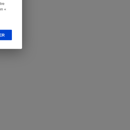
tre
en «
ER