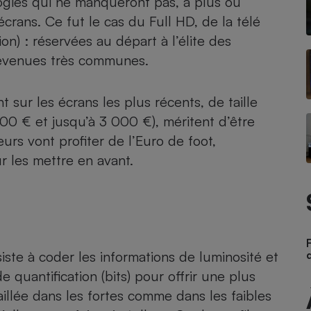
ogies qui ne manqueront pas, à plus ou
écrans. Ce fut le cas du Full HD, de la
télé
ion) : réservées au départ à l’élite des
 devenues très communes.
- Ustensile
Foie gras
Aide auditive
t sur les écrans les plus récents, de taille
r
Assurance vie
00 € et jusqu’à 3 000 €), méritent d’être
urs vont profiter de l’Euro de foot,
ur les mettre en avant.
Poêle à granulés
gne - Comment choisir une
lle de champagne
en ligne
Ordinateur portable
Crème solaire
Lave-vaisselle
nsiste à coder les informations de luminosité et
quantification (bits) pour offrir une plus
illée dans les fortes comme dans les faibles