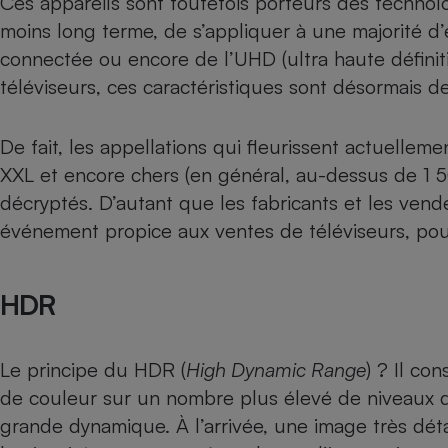
Ces appareils sont toutefois porteurs des technol
Internet
moins long terme, de s’appliquer à une majorité d’
connectée
ou encore de l’
UHD
(ultra haute définit
Gros électroménager
Téléphonie
téléviseurs, ces caractéristiques sont désormais
Petit électroménager 
Complément
alimentaire
Mutuelle
De fait, les appellations qui fleurissent actuellemen
Assurance emprunteu
XXL et encore chers (en général, au-dessus de 1 5
décryptés. D’autant que les fabricants et les vende
événement propice aux ventes de
téléviseurs
, po
Matelas
Champa
boutei
Banque 
HDR
Téléviseur
Antimoustique
Lave-linge
Le principe du HDR (
High Dynamic Range
) ? Il co
de couleur sur un nombre plus élevé de niveaux de 
grande dynamique. À l’arrivée, une image très déta