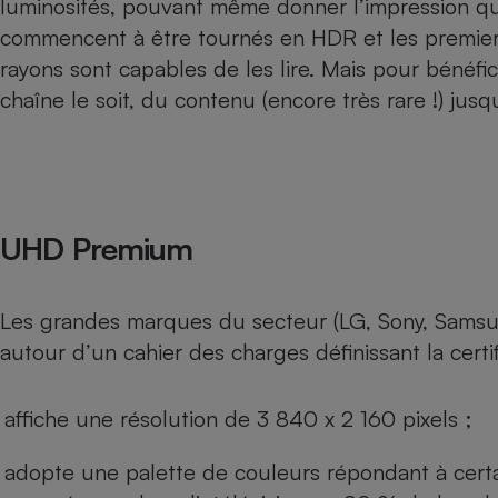
luminosités, pouvant même donner l’impression qu’e
Radiateur électrique
commencent à être tournés en HDR et les premier
rayons sont capables de les lire. Mais pour bénéfic
Téléphone mobile -
chaîne le soit, du contenu (encore très rare !) jusq
Smartphone
Plaque de cuisson à
induction
Climatiseur -
UHD Premium
Ventilateur
Les grandes marques du secteur (LG, Sony, Samsu
Antivirus
autour d’un cahier des charges définissant la cert
Climatiseur -
Ventilateur
affiche une résolution de 3 840 x 2 160 pixels ;
adopte une palette de couleurs répondant à cert