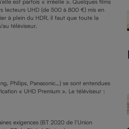
lle est parfois « irréelle ». Quelques films
Électricité - Gaz
s lecteurs UHD (de 500 à 800 €) mis en
ier à plein du HDR, il faut que toute la
Appareil photo
u’au téléviseur.
numérique
Four encastrable
Lessive
ng, Philips, Panasonic…) se sont entendues
ification « UHD Premium ». Le téléviseur :
Aspirateur
aines exigences (BT 2020 de l’Union