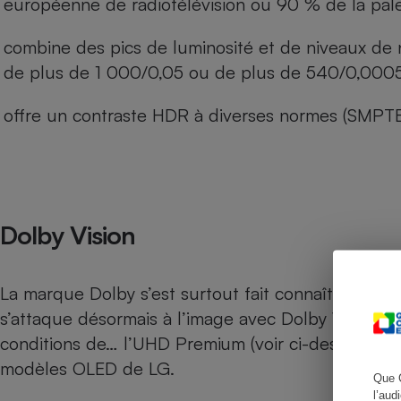
européenne de radiotélévision ou 90 % de la pale
combine des pics de luminosité et de niveaux de no
de plus de 1 000/0,05 ou de plus de 540/0,0005
Cafetière à expresso
offre un contraste HDR à diverses normes (SMP
Dolby Vision
Robot ménager
La marque Dolby s’est surtout fait connaître pour s
s’attaque désormais à l’image avec Dolby Vision. P
conditions de… l’UHD Premium (voir ci-dessus). On 
modèles OLED de LG.
Que 
l’aud