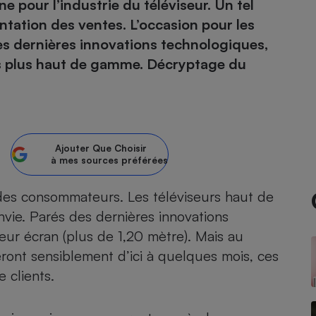
e pour l’industrie du téléviseur. Un tel
tion des ventes. L’occasion pour les
atif sèche-linge
atif smartphone
atif nettoyeur haute
ateur mutuelle
les dernières innovations technologiques,
on
 les plus haut de gamme. Décryptage du
Réparation
Obsèques - Pompes
teur des devis d’opticiens
funèbres
eur-congélateur
dio
 robot
nduction
son
ranulés
Ajouter
Que Choisir
à mes sources préférées
irante
e multifonction
électrique
Panneaux
r mobile
r portable
 des consommateurs. Les téléviseurs haut de
photovoltaïques
 Médicament
 balai
ie. Parés des dernières innovations
omplémentaire santé
leur écran (plus de 1,20 mètre). Mais au
 traîneau
ctile
Circuits courts et
alimentation locale
Puériculture - Produit
seront sensiblement d’ici à quelques mois, ces
 automatique
pour bébé
 clients.
Banque en ligne
seur
vapeur