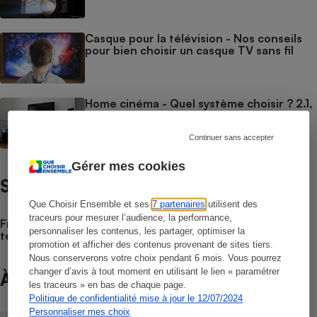
Casque pour la télévision - Nos conseils
pour bien choisir un casque TV sans fil
Home cinéma - Quel système choisir ? 2.1,
5.1 ou 7.1 ?
Continuer sans accepter
Gérer mes cookies
Satisfaction / Fiabilité
Que Choisir Ensemble et ses
7 partenaires
utilisent des
traceurs pour mesurer l’audience, la performance,
Fiabilité des téléviseurs - Quelles sont les marques de
personnaliser les contenus, les partager, optimiser la
téléviseurs les plus fiables ?
promotion et afficher des contenus provenant de sites tiers.
Nous conserverons votre choix pendant 6 mois. Vous pourrez
changer d’avis à tout moment en utilisant le lien « paramétrer
À ne pas manquer
les traceurs » en bas de chaque page.
Politique de confidentialité mise à jour le 12/07/2024
Personnaliser mes choix