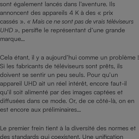
sont également lancés dans l’aventure. Ils
Téléphone mobile -
Smartphone
annoncent des appareils 4 K à des « prix
Plaque de cuisson à
induction
cassés ».
« Mais ce ne sont pas de vrais téléviseurs
UHD »
, persifle le représentant d’une grande
marque…
Climatiseur -
Ventilateur
Cela étant, il y a aujourd’hui comme un problème !
Si les fabricants de
téléviseurs
sont prêts, ils
Antivirus
doivent se sentir un peu seuls. Pour qu’un
Climatiseur -
appareil UHD ait un réel intérêt, encore faut-il
Ventilateur
qu’il soit alimenté par des images captées et
diffusées dans ce mode. Or, de ce côté-là, on en
est encore aux préliminaires…
Le premier frein tient à la diversité des normes et
des standards qui coexistent. Une unification