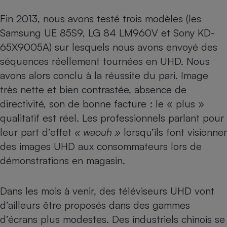
Petit électroménager - U
Fin 2013,
nous avons testé trois modèles (les
Complément
Samsung UE 85S9, LG 84 LM960V et Sony KD-
alimentaire
Mutuelle
65X9005A)
sur lesquels nous avons envoyé des
Assurance emprunteur
séquences réellement tournées en UHD. Nous
avons alors conclu à la réussite du pari. Image
très nette et bien contrastée, absence de
Matelas
Champagne
directivité, son de bonne facture : le « plus »
bouteille
Banque en 
qualitatif est réel. Les professionnels parlant pour
leur part d’effet
« waouh »
lorsqu’ils font visionner
Téléviseur
Antimoustique
des images UHD aux consommateurs lors de
Lave-linge
démonstrations en magasin.
Dans les mois à venir, des téléviseurs UHD vont
Radiateur électrique
d’ailleurs être proposés dans des gammes
d’écrans plus modestes. Des industriels chinois se