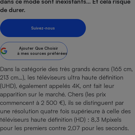
pression
dans ce mode sont inexistants… Et cela risque
Choisir son fioul
Assurance
Sécurité - Hygiène
Circulation routière
de durer.
Choisir son pellet
Crédit immobilier
Banque - Crédit
Contrôle technique - Rép
Comparateur assurance emprunteur
Maison de retraite
Epargne - Fiscalité
Comparateu
Pièce détachée
Suivez-nous
Energie Moins Chère Ensemble
Comparatif réfrigérateur
Comparatif casque audio
Comparatif tondeuse ro
Moto
Comparatif plaque à indu
Comparatif barre de son
Comparatif poêle à gran
Supermarché - Drive
Ajouter
Que Choisir
Comparatif hotte aspira
Comparatif imprimante m
Comparatif radiateur éle
à mes sources préférées
Électricité - Gaz
Hygiène - Beauté
Comparatif climatiseur m
Comparatif ordinateur p
Dans la catégorie des très grands écrans (165 cm,
Tous les comparateurs
Maladie - Médecine - Mé
Comparatif aspirateur bal
Comparatif ultrabook
Aménagement
213 cm…), les téléviseurs ultra haute définition
Toutes les cartes interactives
Système de santé - Com
Comparatif aspirateur tr
Comparatif tablette tacti
Supermarché - Drive
Bricolage - Jardinage
(UHD), également appelés 4K, ont fait leur
Retraite
Comparatif cafetière au
apparition sur le marché. Chers (les prix
Chauffage
Speedtest - Testez le débit de votre
commencent à 2 500 €), ils se distinguent par
Mutuelle
Comparatif robot cuiseu
Image et son
Produit d'entretien
connexion Internet
une résolution quatre fois supérieure à celle des
Comparatif centrale vap
Comparateur auto
Informatique
Sécurité domestique
téléviseurs haute définition
(HD) : 8,3 Mpixels
Internet
pour les premiers contre 2,07 pour les seconds.
Gros électroménager
Téléphonie