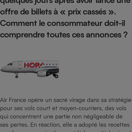
offre de billets à « prix cassés ».
Petit électroménager - U
Complément
alimentaire
Comment le consommateur doit-il
Mutuelle
Assurance emprunteur
comprendre toutes ces annonces ?
Matelas
Champagne
bouteille
Banque en 
Téléviseur
Antimoustique
Lave-linge
Air France opère un sacré virage dans sa stratégie
pour ses vols court et moyen-courriers, des vols
qui concentrent une partie non négligeable de
Radiateur électrique
ses pertes. En réaction,
elle a adopté les recettes