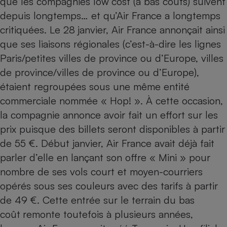
que les compagnies low
cost (à bas coûts) suivent
Téléphone mobile -
depuis longtemps
… et qu’Air France a longtemps
Smartphone
Plaque de cuisson à
critiquées. Le 28
janvier, Air France annonçait ainsi
induction
que ses liaisons régionales (c’est-à-dire les lignes
Paris/petites villes de province ou d’Europe, villes
de province/villes de province ou d’Europe),
Climatiseur -
Ventilateur
étaient regroupées sous une même entité
commerciale nommée « Hop! ». À cette occasion,
la compagnie annonce avoir fait un effort sur les
Antivirus
prix puisque des billets seront disponibles à partir
Climatiseur -
Ventilateur
de 55
€. Début janvier, Air France avait déjà fait
parler d’elle en lançant son offre « Mini » pour
nombre de ses vols court et moyen-courriers
opérés sous ses couleurs avec des tarifs à partir
de 49
€. Cette entrée sur le terrain du bas
coût
remonte toutefois à plusieurs années,