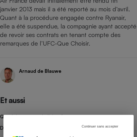
Air France devait initialement être rendu fin
janvier 2013 mais il a été reporté au mois d’avril.
Quant à la procédure engagée contre Ryanair,
elle a été suspendue, la compagnie ayant accepté
de revoir ses contrats en tenant compte des
remarques de l’UFC-Que Choisir.
Arnaud de Blauwe
Et aussi
Que faire en cas de litige ?
Continuer sans accepter
Découvrir le forum