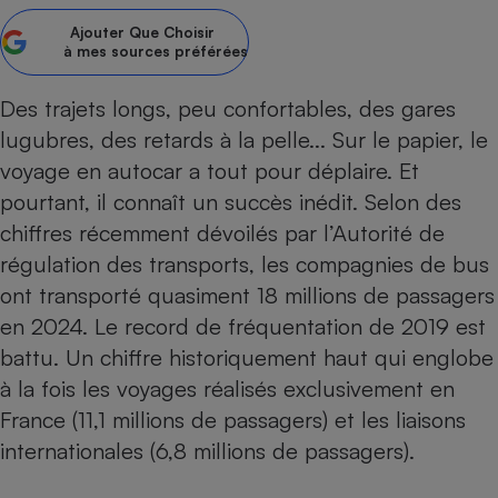
Ajouter
Que Choisir
Petit électroménager - U
Complément
à mes sources préférées
alimentaire
Mutuelle
Assurance emprunteur
Des trajets longs, peu confortables, des gares
lugubres, des retards à la pelle... Sur le papier, le
voyage en autocar a tout pour déplaire. Et
pourtant, il connaît un succès inédit. Selon des
Matelas
Champagne
chiffres récemment dévoilés par l’Autorité de
bouteille
Banque en 
régulation des transports, les compagnies de bus
Téléviseur
ont transporté quasiment 18 millions de passagers
Antimoustique
en 2024. Le record de fréquentation de 2019 est
Lave-linge
battu. Un chiffre historiquement haut qui englobe
à la fois les voyages réalisés exclusivement en
France (11,1 millions de passagers) et les liaisons
Radiateur électrique
internationales (6,8 millions de passagers).