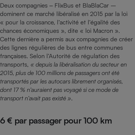
Téléphone mobile -
Deux compagnies ‒ FlixBus et BlaBlaCar –
Smartphone
dominent ce marché libéralisé en 2015 par la loi
Plaque de cuisson à
induction
« pour la croissance, l’activité et l’égalité des
chances économiques », dite « loi Macron ».
Cette dernière a permis aux compagnies de créer
Climatiseur -
des lignes régulières de bus entre communes
Ventilateur
françaises. Selon l’Autorité de régulation des
transports,
« depuis la libéralisation du secteur en
Antivirus
2015, plus de 100 millions de passagers ont été
Climatiseur -
transportés par les autocars librement organisés,
Ventilateur
dont 17 % n’auraient pas voyagé si ce mode de
transport n’avait pas existé »
.
6 € par passager pour 100 km