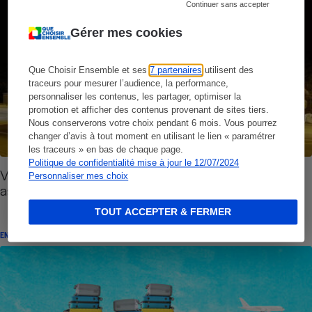
Continuer sans accepter
Gérer mes cookies
Que Choisir Ensemble et ses
7 partenaires
utilisent des
traceurs pour mesurer l’audience, la performance,
personnaliser les contenus, les partager, optimiser la
promotion et afficher des contenus provenant de sites tiers.
Nous conserverons votre choix pendant 6 mois. Vous pourrez
changer d’avis à tout moment en utilisant le lien « paramétrer
les traceurs » en bas de chaque page.
Politique de confidentialité mise à jour le 12/07/2024
Voyageurs oubliés - FlixBus et BlaBlaCar
Personnaliser mes choix
assument
TOUT ACCEPTER & FERMER
ENQUÊTE