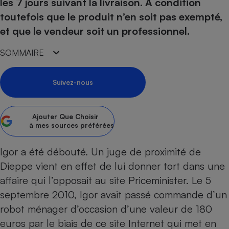
pression
les 7 jours suivant la livraison. À condition
Choisir son fioul
Assurance
Sécurité - Hygiène
Circulation routière
toutefois que le produit n’en soit pas exempté,
Choisir son pellet
Crédit immobilier
Banque - Crédit
Contrôle technique - Rép
et que le vendeur soit un professionnel.
Comparateur assurance emprunteur
Maison de retraite
Epargne - Fiscalité
Comparateu
Pièce détachée
SOMMAIRE
Energie Moins Chère Ensemble
Comparatif réfrigérateur
Comparatif casque audio
Comparatif tondeuse ro
Moto
Comparatif plaque à indu
Comparatif barre de son
Comparatif poêle à gran
Supermarché - Drive
Suivez-nous
Comparatif hotte aspira
Comparatif imprimante m
Comparatif radiateur éle
Électricité - Gaz
Hygiène - Beauté
Comparatif climatiseur m
Comparatif ordinateur p
Ajouter
Que Choisir
Tous les comparateurs
Maladie - Médecine - Mé
Comparatif aspirateur bal
Comparatif ultrabook
à mes sources préférées
Aménagement
Toutes les cartes interactives
Système de santé - Com
Comparatif aspirateur tr
Comparatif tablette tacti
Supermarché - Drive
Bricolage - Jardinage
Igor a été débouté. Un juge de proximité de
Retraite
Comparatif cafetière au
Chauffage
Dieppe vient en effet de lui donner tort dans une
Speedtest - Testez le débit de votre
Mutuelle
Comparatif robot cuiseu
Image et son
Produit d'entretien
affaire qui l’opposait au site Priceminister. Le 5
connexion Internet
Comparatif centrale vap
Comparateur auto
septembre 2010, Igor avait passé commande d’un
Informatique
Sécurité domestique
robot ménager d’occasion d’une valeur de 180
Internet
euros par le biais de ce site Internet qui met en
Gros électroménager
Téléphonie