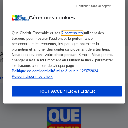
Continuer sans accepter
Gérer mes cookies
Que Choisir Ensemble et ses
7 partenaires
utilisent des
traceurs pour mesurer l’audience, la performance,
personnaliser les contenus, les partager, optimiser la
promotion et afficher des contenus provenant de sites tiers.
Acheter sur un site Internet étranger - Pas sans
Nous conserverons votre choix pendant 6 mois. Vous pourrez
risque
changer d’avis à tout moment en utilisant le lien « paramétrer
les traceurs » en bas de chaque page.
Politique de confidentialité mise à jour le 12/07/2024
Personnaliser mes choix
ENQUÊTE
TOUT ACCEPTER & FERMER