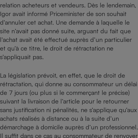
relation acheteurs et vendeurs. Dès le lendemain,
Petit électroménager - U
Igor avait informé Priceminister de son souhait
Complément
alimentaire
d’annuler cet achat. Une demande à laquelle le
Mutuelle
Assurance emprunteur
site n’avait pas donné suite, arguant du fait que
l’achat avait été effectué auprès d’un particulier
et qu’à ce titre, le droit de rétractation ne
s’appliquait pas.
Matelas
Champagne
bouteille
Banque en 
La législation prévoit, en effet, que le droit de
Téléviseur
rétractation, qui donne au consommateur un délai
Antimoustique
Lave-linge
de 7 jours (ou plus si le commerçant le précise)
suivant la livraison de l’article pour le retourner
sans justification ni pénalités, ne s’applique qu’aux
achats réalisés à distance ou à la suite d’un
Radiateur électrique
démarchage à domicile auprès d’un professionnel.
Il suffit dans ce cas au consommateur de renvoyer