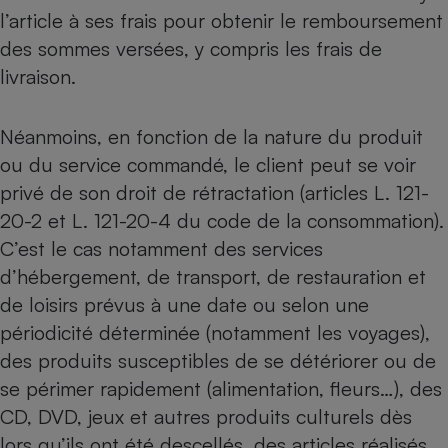
Téléphone mobile -
l’article à ses frais pour obtenir le remboursement
Smartphone
Plaque de cuisson à
des sommes versées, y compris les frais de
induction
livraison.
Néanmoins, en fonction de la nature du produit
Climatiseur -
ou du service commandé, le client peut se voir
Ventilateur
privé de son droit de rétractation (articles L. 121-
20-2 et L. 121-20-4 du code de la consommation).
Antivirus
C’est le cas notamment des services
Climatiseur -
d’hébergement, de transport, de restauration et
Ventilateur
de loisirs prévus à une date ou selon une
périodicité déterminée (notamment les voyages),
des produits susceptibles de se détériorer ou de
se périmer rapidement (alimentation, fleurs…), des
CD, DVD, jeux et autres produits culturels dès
lors qu’ils ont été descellés, des articles réalisés