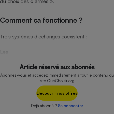
du choix des « armes ».
Téléphone mobile -
Smartphone
Plaque de cuisson à
induction
Comment ça fonctionne ?
Trois systèmes d'échanges coexistent :
Climatiseur -
Ventilateur
Les
Antivirus
Article réservé aux abonnés
Climatiseur -
Ventilateur
Abonnez-vous et accédez immédiatement à tout le contenu du
site QueChoisir.org
Découvrir nos offres
Déjà abonné ?
Se connecter