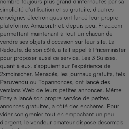
nombre toujours plus grand d'internautes par sa
simplicité d'utilisation et sa gratuité, d'autres
Petit électroménager - U
Complément
enseignes électroniques ont lancé leur propre
alimentaire
Mutuelle
plateforme. Amazon.fr et, depuis peu, Fnac.com
Assurance emprunteur
permettent maintenant à tout un chacun de
vendre ses objets d'occasion sur leur site. La
Redoute, de son côté, a fait appel à Priceminister
Matelas
pour proposer aussi ce service. Les 3 Suisses,
Champagne
bouteille
quant à eux, s'appuient sur l'expérience de
Banque en 
2xmoinscher. Menacés, les journaux gratuits, tels
Téléviseur
Paruvendu ou Topannonces, ont lancé des
Antimoustique
Lave-linge
versions Web de leurs petites annonces. Même
Ebay a lancé son propre service de petites
annonces gratuites, à côté des enchères. Pour
Radiateur électrique
vider son grenier tout en empochant un peu
d'argent, le vendeur amateur dispose désormais