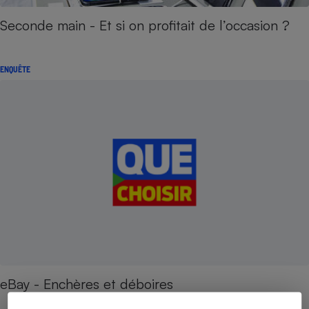
Seconde main - Et si on profitait de l’occasion ?
ENQUÊTE
eBay - Enchères et déboires