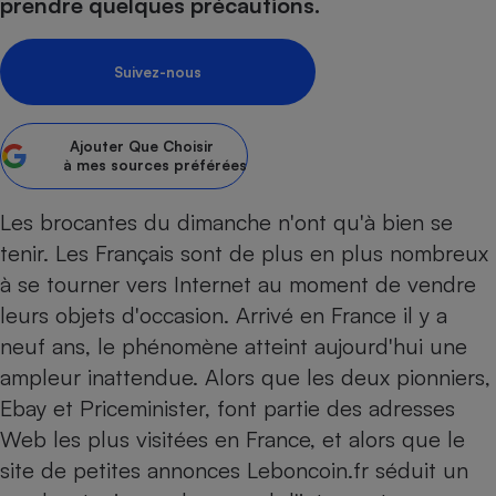
pression
prendre quelques précautions.
Choisir son fioul
Assurance
Sécurité - Hygiène
Circulation routière
Choisir son pellet
Crédit immobilier
Banque - Crédit
Contrôle technique - Rép
Suivez-nous
Comparateur assurance emprunteur
Maison de retraite
Epargne - Fiscalité
Comparateu
Pièce détachée
Energie Moins Chère Ensemble
Comparatif réfrigérateur
Comparatif casque audio
Comparatif tondeuse ro
Moto
Ajouter
Que Choisir
Comparatif plaque à indu
Comparatif barre de son
Comparatif poêle à gran
Supermarché - Drive
à mes sources préférées
Comparatif hotte aspira
Comparatif imprimante m
Comparatif radiateur éle
Les brocantes du dimanche n'ont qu'à bien se
Électricité - Gaz
Hygiène - Beauté
Comparatif climatiseur m
Comparatif ordinateur p
tenir. Les Français sont de plus en plus nombreux
Tous les comparateurs
Maladie - Médecine - Mé
Comparatif aspirateur bal
Comparatif ultrabook
Aménagement
à se tourner vers Internet au moment de vendre
Toutes les cartes interactives
Système de santé - Com
Comparatif aspirateur tr
Comparatif tablette tacti
Supermarché - Drive
Bricolage - Jardinage
leurs objets d'occasion. Arrivé en France il y a
Retraite
Comparatif cafetière au
neuf ans, le phénomène atteint aujourd'hui une
Chauffage
Speedtest - Testez le débit de votre
ampleur inattendue. Alors que les deux pionniers,
Mutuelle
Comparatif robot cuiseu
Image et son
Produit d'entretien
connexion Internet
Ebay et Price­minister, font partie des adresses
Comparatif centrale vap
Comparateur auto
Informatique
Sécurité domestique
Web les plus visitées en France, et alors que le
Internet
site de petites annonces Leboncoin.fr séduit un
Gros électroménager
Téléphonie