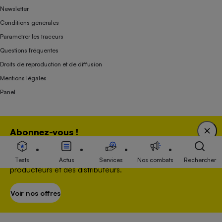
Newsletter
Conditions générales
Paramétrer les traceurs
Questions fréquentes
Droits de reproduction et de diffusion
Mentions légales
Panel
Association indépendante de l’État, des syndicats, des producteurs et des
Abonnez-vous !
distributeurs depuis 1951.
Bénéficiez d'une expertise unique tout en soutenant
une association 100 % indépendante de l'Etat, des
Tests
Actus
Services
Nos combats
Rechercher
producteurs et des distributeurs.
Voir nos offres
S’abonner