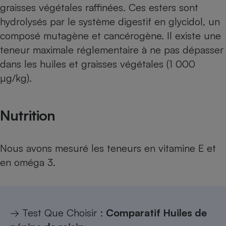
graisses végétales raffinées. Ces esters sont
Cafetière à expressos
hydrolysés par le système digestif en glycidol, un
composé mutagène et cancérogène. Il existe une
teneur maximale réglementaire à ne pas dépasser
dans les huiles et graisses végétales (1 000
µg/kg).
Nutrition
Robot ménager
Nous avons mesuré les teneurs en vitamine E et
en oméga 3.
→ Test Que Choisir :
Comparatif Huiles de