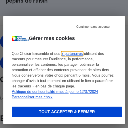
pépins de raisin
Continuer sans accepter
Marie-Noëlle Delaby
Gérer mes cookies
MD
Que Choisir Ensemble et ses
7 partenaires
utilisent des
Claire Garnier
traceurs pour mesurer l’audience, la performance,
CG
Rédactrice technique
personnaliser les contenus, les partager, optimiser la
promotion et afficher des contenus provenant de sites tiers.
Nous conserverons votre choix pendant 6 mois. Vous pourrez
Comparatif Huiles de pépins de raisin
changer d’avis à tout moment en utilisant le lien « paramétrer
les traceurs » en bas de chaque page.
Politique de confidentialité mise à jour le 12/07/2024
Personnaliser mes choix
Les résultats du test
Meilleurs choix
Comment nous testons
TOUT ACCEPTER & FERMER
Et aussi