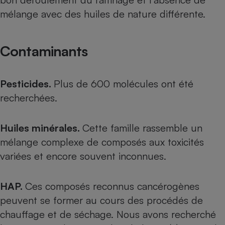
mélange avec des huiles de nature différente.
Petit électroménager - U
Complément
alimentaire
Mutuelle
Assurance emprunteur
Contaminants
Pesticides.
Plus de 600 molécules ont été
recherchées.
Matelas
Champagne
bouteille
Banque en 
Huiles minérales.
Cette famille rassemble un
Téléviseur
mélange complexe de composés aux toxicités
Antimoustique
Lave-linge
variées et encore souvent inconnues.
HAP.
Ces composés reconnus cancérogènes
Radiateur électrique
peuvent se former au cours des procédés de
chauffage et de séchage. Nous avons recherché