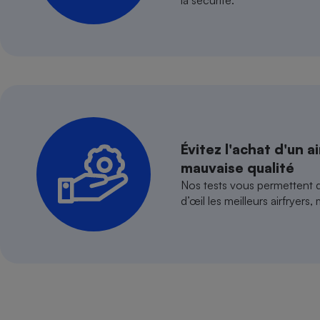
la sécurité.
Internet
Gros électroménager
Téléphonie
Petit électroménager 
Complément
alimentaire
Mutuelle
Assurance emprunteu
Évitez l'achat d'un a
mauvaise qualité
Matelas
Nos tests vous permettent d
Champa
boutei
d’œil les meilleurs airfryers,
Banque 
Téléviseur
Antimoustique
Lave-linge