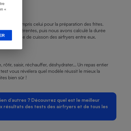
tre
en «
st, y compris celui pour la préparation des frites.
ntités différentes, puis nous avons calculé la durée
ER
 la vitesse de cuisson des airfryers entre eux.
 rôtir, saisir, réchauffer, déshydrater... Un repas entier
e test vous révélera quel modèle réussit le mieux la
ites bien sûr !
ien d’autres ? Découvrez quel est le meilleur
 résultats des tests des airfryers et de tous les