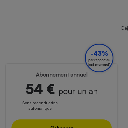
Déj
-43%
par rapport au
tarif mensuel*
Abonnement annuel
54 €
pour un an
Sans reconduction
automatique