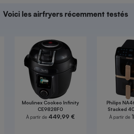
Électricité - Gaz
Voici les airfryers récemment testés
Appareil photo
numérique
Four encastrable
Lessive
Aspirateur
Moulinex Cookeo Infinity
Philips NA4
CE9828F0
Stacked 4
449,99 €
À partir de
À partir de