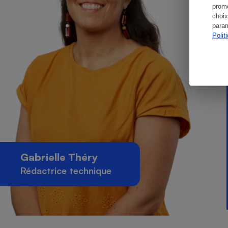
promo
choix
param
Polit
Gabrielle Théry
Rédactrice technique