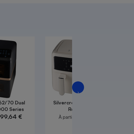
62/70 Dual
Silvercrest (Lidl) Double
000 Series
Retro 1973
199,64 €
79,99 €
À partir de