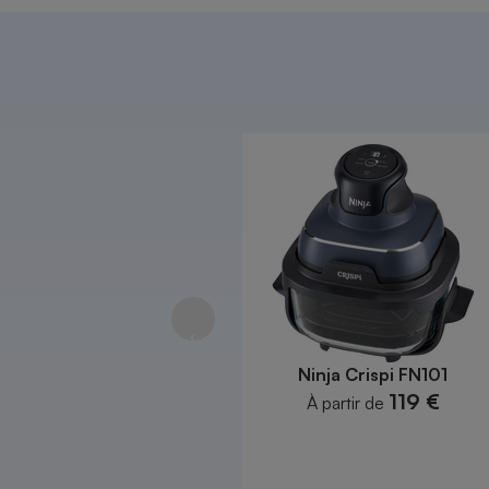
Radiateur électrique
Téléphone mobile -
Smartphone
Plaque de cuisson à
induction
Climatiseur -
Ventilateur
Antivirus
Climatiseur -
Ventilateur
Ninja Crispi FN101
119 €
À partir de