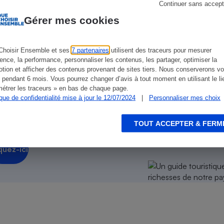
Électricité - Gaz
Continuer sans accept
Gérer mes cookies
Appareil photo
numérique
Choisir Ensemble et ses
7 partenaires
utilisent des traceurs pour mesurer
Four encastrable
ience, la performance, personnaliser les contenus, les partager, optimiser la
tion et afficher des contenus provenant de sites tiers. Nous conserverons vo
 pendant 6 mois. Vous pourrez changer d’avis à tout moment en utilisant le li
étrer les traceurs » en bas de chaque page.
rage
ique de confidentialité mise à jour le 12/07/2024
|
Personnaliser mes choix
Lessive
e toutes les richesses de notre pays
.
TOUT ACCEPTER & FERM
quez-ici
Aspirateur