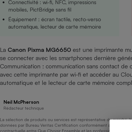
Connectivité : wi-fi, NFC, impressions
Internet
mobiles, PictBridge sans fil
Gros électroménager
Téléphonie
Équipement : écran tactile, recto-verso
automatique, lecteur de carte mémoire
Petit électroménager 
Complément
alimentaire
Mutuelle
Assurance emprunteu
La
Canon Pixma MG6650
est une imprimante mul
se connecter avec les smartphones dernière généra
Communication : communication sans contact de c
avec cette imprimante par wi-fi et accéder au Cloud
Matelas
Champa
automatique et le lecteur de carte mémoire complè
boutei
Banque 
Téléviseur
Antimoustique
Neil McPherson
Lave-linge
Rédacteur technique
La sélection de produits ou services est représentative du marché, b
données par Bureau Veritas Certification conformément aux règles 
contractuelle entre Que Choisir Ensemble et les professionnels référ