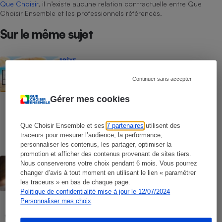
Que Choisir
, il n’existe aucune relation contractuelle entre Que
Choisir Ensemble et les professionnels référencés.
Sur le même sujet
BRÈVE
Liseuses - Qualité d’affichage, écran
couleur, commodité : nos tests en
Continuer sans accepter
laboratoire imparables sur les
performances réelles
Gérer mes cookies
COMMENT NOUS TESTONS
Liseuses - Le protocole
Que Choisir Ensemble et ses
7 partenaires
utilisent des
traceurs pour mesurer l’audience, la performance,
personnaliser les contenus, les partager, optimiser la
promotion et afficher des contenus provenant de sites tiers.
CONSEILS
Nous conserverons votre choix pendant 6 mois. Vous pourrez
Windows 10 - Comment réagir face à la
changer d’avis à tout moment en utilisant le lien « paramétrer
fin des mises à jour
les traceurs » en bas de chaque page.
Politique de confidentialité mise à jour le 12/07/2024
Personnaliser mes choix
COMMENT NOUS TESTONS
Tablettes tactiles - Le protocole