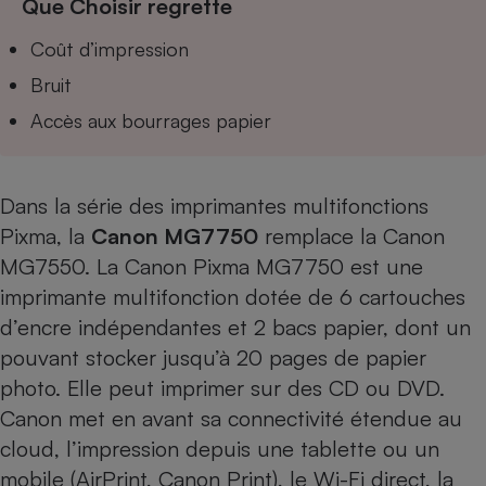
Que Choisir regrette
Téléphone mobile -
Smartphone
Coût d’impression
Plaque de cuisson à
induction
Bruit
Accès aux bourrages papier
Climatiseur -
Ventilateur
Dans la série des imprimantes multifonctions
Pixma, la
Canon MG7750
remplace la Canon
Antivirus
MG7550
. La Canon Pixma MG7750 est une
Climatiseur -
imprimante multifonction dotée de 6 cartouches
Ventilateur
d’encre indépendantes et 2 bacs papier, dont un
pouvant stocker jusqu’à 20 pages de papier
photo. Elle peut imprimer sur des CD ou DVD.
Canon met en avant sa connectivité étendue au
cloud, l’impression depuis une tablette ou un
mobile (AirPrint, Canon Print), le Wi-Fi direct, la