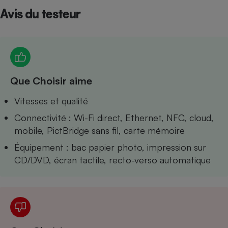
Avis du testeur
Petit électroménager - U
Complément
alimentaire
Mutuelle
Assurance emprunteur
Que Choisir aime
Matelas
Vitesses et qualité
Champagne
bouteille
Banque en 
Connectivité : Wi-Fi direct, Ethernet, NFC, cloud,
mobile, PictBridge sans fil, carte mémoire
Téléviseur
Antimoustique
Équipement : bac papier photo, impression sur
Lave-linge
CD/DVD, écran tactile, recto-verso automatique
Radiateur électrique