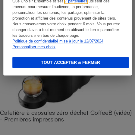
Que Choisir Ensemble et ses
7 partenaires
utilisent des
traceurs pour mesurer l’audience, la performance,
personnaliser les contenus, les partager, optimiser la
promotion et afficher des contenus provenant de sites tiers.
Nous conserverons votre choix pendant 6 mois. Vous pourrez
changer d’avis à tout moment en utilisant le lien « paramétrer
les traceurs » en bas de chaque page.
Politique de confidentialité mise à jour le 12/07/2024
Personnaliser mes choix
TOUT ACCEPTER & FERMER
Cafetière à capsules zéro déchet CoffeeB (vidéo)
- Premières impressions