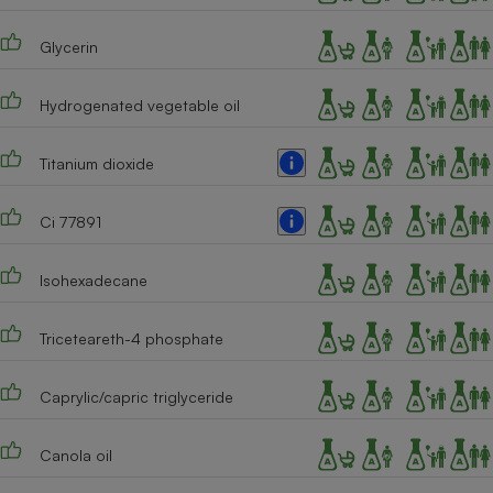
Téléphone mobile -
Smartphone
Glycerin
Plaque de cuisson à
induction
Hydrogenated vegetable oil
Climatiseur -
Titanium dioxide
Ventilateur
Ci 77891
Antivirus
Isohexadecane
Climatiseur -
Ventilateur
Triceteareth-4 phosphate
Caprylic/capric triglyceride
Canola oil