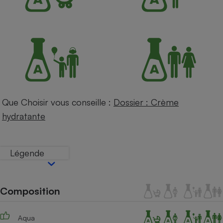
Petit électroménager - U
Complément
alimentaire
Mutuelle
Assurance emprunteur
Matelas
Champagne
Que Choisir vous conseille :
Dossier : Crème
bouteille
Banque en 
hydratante
Téléviseur
Antimoustique
Lave-linge
Légende
Composition
Radiateur électrique
Aqua