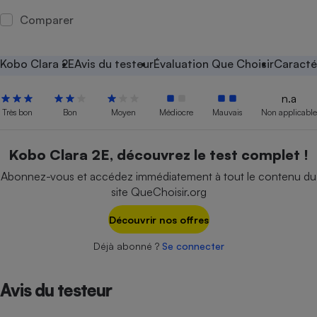
Comparer
Petit électroménager - U
Complément
alimentaire
Mutuelle
Kobo Clara 2E
Avis du testeur
Évaluation Que Choisir
Caracté
Assurance emprunteur
n.a
Très bon
Bon
Moyen
Médiocre
Mauvais
Non applicable
Matelas
Champagne
Kobo Clara 2E, découvrez le test complet !
bouteille
Banque en 
Abonnez-vous et accédez immédiatement à tout le contenu du
Téléviseur
site QueChoisir.org
Antimoustique
Lave-linge
Découvrir nos offres
Déjà abonné ?
Se connecter
Radiateur électrique
Avis du testeur