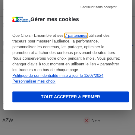
Lampe intégrée
Continuer sans accepter
Oui
Gérer mes cookies
Étanche
Oui
Que Choisir Ensemble et ses
7 partenaires
utilisent des
traceurs pour mesurer l’audience, la performance,
Principaux formats de
personnaliser les contenus, les partager, optimiser la
lecture
promotion et afficher des contenus provenant de sites tiers.
Nous conserverons votre choix pendant 6 mois. Vous pourrez
changer d’avis à tout moment en utilisant le lien « paramétrer
PDF
Oui
les traceurs » en bas de chaque page.
Politique de confidentialité mise à jour le 12/07/2024
Personnaliser mes choix
TXT
Oui
TOUT ACCEPTER & FERMER
Epub + DRM
Oui
AZW
Non