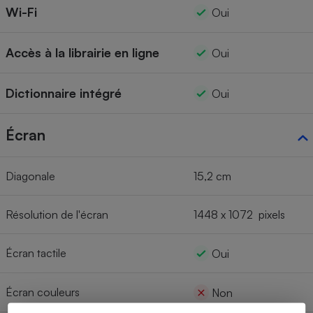
Wi-Fi
Oui
Accès à la librairie en ligne
Oui
Dictionnaire intégré
Oui
Écran
Diagonale
15,2 cm
Résolution de l'écran
1448 x 1072 pixels
Écran tactile
Oui
Écran couleurs
Non