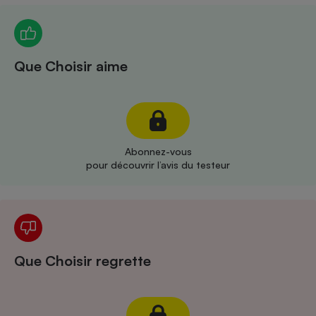
Téléphone mobile -
Smartphone
Plaque de cuisson à
induction
Que Choisir aime
Climatiseur -
Ventilateur
Abonnez-vous
Antivirus
pour découvrir l’avis du testeur
Climatiseur -
Ventilateur
Que Choisir regrette