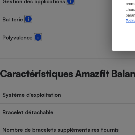
Gestion des applications
promo
choix
param
Batterie
Polit
Polyvalence
Caractéristiques Amazfit Bala
Système d'exploitation
Bracelet détachable
Nombre de bracelets supplémentaires fournis