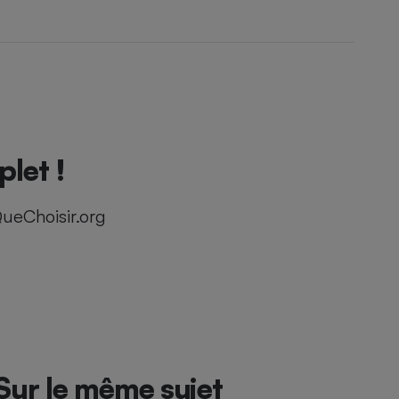
let !
ueChoisir.org
Sur le même sujet