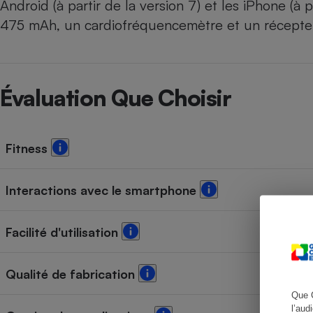
Android (à partir de la version 7) et les iPhone (à p
475 mAh, un cardiofréquencemètre et un récepteur
Cafetière à expresso
Évaluation Que Choisir
Fitness
Interactions avec le smartphone
Robot ménager
Facilité d'utilisation
Qualité de fabrication
Que 
l’aud