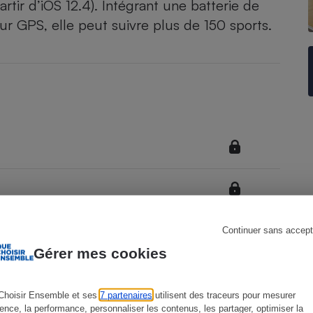
artir d’iOS 12.4). Intégrant une batterie de
 GPS, elle peut suivre plus de 150 sports.
s
Réfrigérateur
Continuer sans accept
Gérer mes cookies
Choisir Ensemble et ses
7 partenaires
utilisent des traceurs pour mesurer
ience, la performance, personnaliser les contenus, les partager, optimiser la