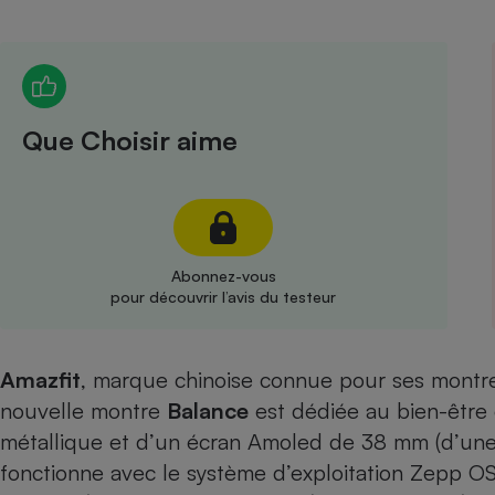
Radiateur électrique
Téléphone mobile -
Smartphone
Plaque de cuisson à
Que Choisir aime
induction
Climatiseur -
Ventilateur
Abonnez-vous
pour découvrir l’avis du testeur
Antivirus
Climatiseur -
Amazfit
, marque chinoise connue pour ses montr
Ventilateur
nouvelle montre
Balance
est dédiée au bien-être 
métallique et d’un écran Amoled de 38 mm (d’une 
fonctionne avec le système d’exploitation Zepp O