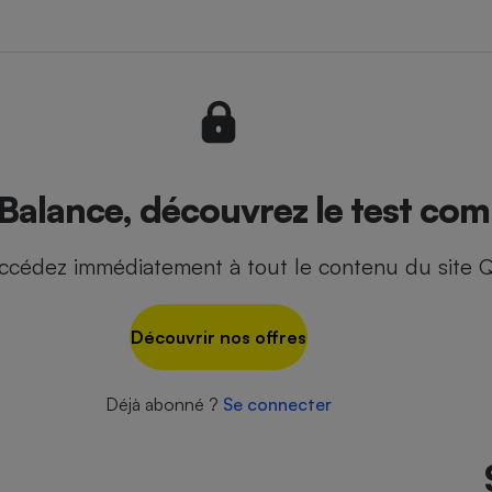
- Ustensile
Foie gras
Aide auditive
r
Assurance vie
Balance, découvrez le test comp
ccédez immédiatement à tout le contenu du site Q
Poêle à granulés
gne - Comment choisir une
lle de champagne
en ligne
Découvrir nos offres
Ordinateur portable
Crème solaire
Lave-vaisselle
Déjà abonné ?
Se connecter