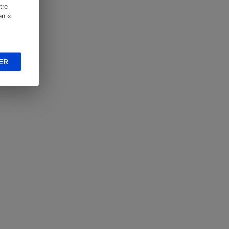
tre
en «
ER