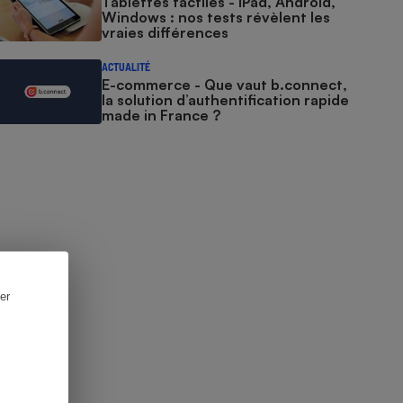
Tablettes tactiles - iPad, Android,
Windows : nos tests révèlent les
vraies différences
ACTUALITÉ
E-commerce - Que vaut b.connect,
la solution d’authentification rapide
made in France ?
er