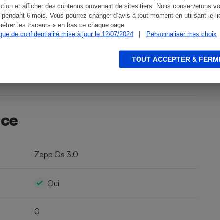
tion et afficher des contenus provenant de sites tiers. Nous conserverons vo
 pendant 6 mois. Vous pourrez changer d’avis à tout moment en utilisant le li
étrer les traceurs » en bas de chaque page.
ique de confidentialité mise à jour le 12/07/2024
|
Personnaliser mes choix
TOUT ACCEPTER & FERM
nce
Zepp Os 3.0
Oui
0