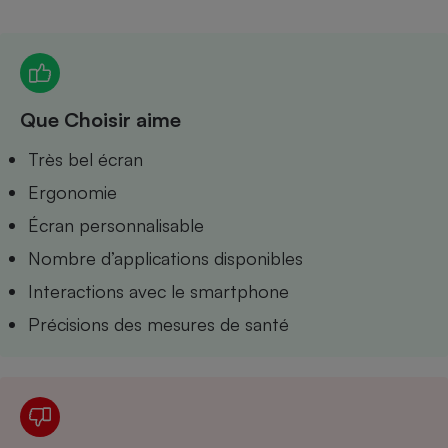
Petit électroménager - U
Complément
alimentaire
Mutuelle
Assurance emprunteur
Que Choisir aime
Très bel écran
Ergonomie
Matelas
Champagne
bouteille
Écran personnalisable
Banque en 
Nombre d’applications disponibles
Téléviseur
Antimoustique
Interactions avec le smartphone
Lave-linge
Précisions des mesures de santé
Radiateur électrique