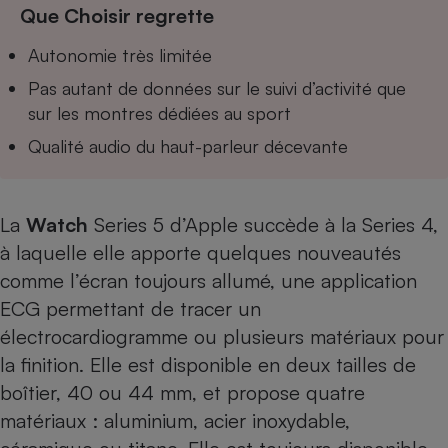
Téléphone mobile -
Que Choisir regrette
Smartphone
Plaque de cuisson à
Autonomie très limitée
induction
Pas autant de données sur le suivi d’activité que
sur les montres dédiées au sport
Qualité audio du haut-parleur décevante
Climatiseur -
Ventilateur
La
Watch
Series 5 d’Apple succède à
la Series 4
,
Antivirus
à laquelle elle apporte quelques nouveautés
Climatiseur -
comme l’écran toujours allumé, une application
Ventilateur
ECG permettant de tracer un
électrocardiogramme ou plusieurs matériaux pour
la finition. Elle est disponible en deux tailles de
boîtier, 40 ou 44 mm, et propose quatre
matériaux : aluminium, acier inoxydable,