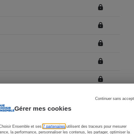
s
Réfrigérateur
Continuer sans accept
Gérer mes cookies
Choisir Ensemble et ses
7 partenaires
utilisent des traceurs pour mesurer
ience, la performance, personnaliser les contenus, les partager, optimiser la