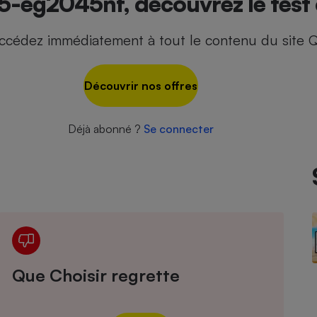
15-eg2045nf, découvrez le test
ccédez immédiatement à tout le contenu du site Q
- Ustensile
Foie gras
Découvrir nos offres
Aide auditive
r
Assurance vie
Déjà abonné ?
Se connecter
Poêle à granulés
gne - Comment choisir une
lle de champagne
en ligne
Ordinateur portable
Crème solaire
Lave-vaisselle
Que Choisir regrette