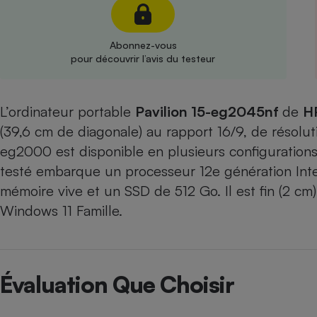
Radiateur électrique
Abonnez-vous
Téléphone mobile -
pour découvrir l’avis du testeur
Smartphone
Plaque de cuisson à
induction
L’ordinateur portable
Pavilion 15-eg2045nf
de
H
(39,6 cm de diagonale) au rapport 16/9, de résoluti
Climatiseur -
eg2000 est disponible en plusieurs configuratio
Ventilateur
testé embarque un processeur 12e génération Intel
mémoire vive et un SSD de 512 Go. Il est fin (2 cm) 
Antivirus
Windows 11 Famille.
Climatiseur -
Ventilateur
Évaluation Que Choisir