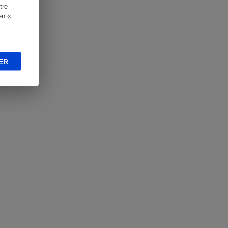
tre
en «
ER