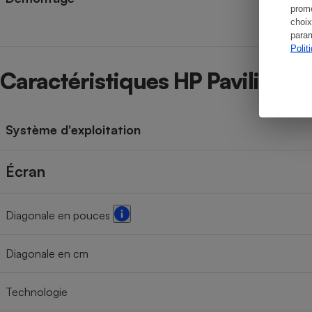
promo
choix
param
Polit
Caractéristiques HP Pavilion 
Système d'exploitation
Écran
Diagonale en pouces
Diagonale en cm
Technologie