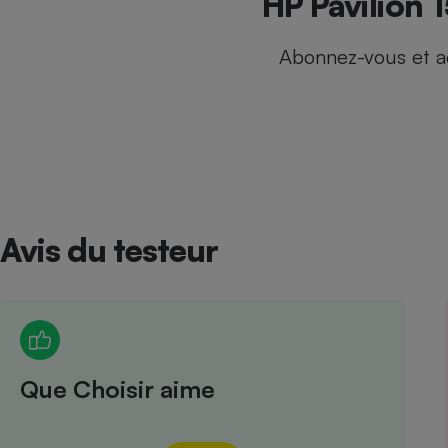
HP Pavilion 
Internet
Abonnez-vous et a
Gros électroménager
Téléphonie
Petit électroménager 
Complément
alimentaire
Mutuelle
Assurance emprunteu
Avis du testeur
Matelas
Champa
boutei
Banque 
Téléviseur
Antimoustique
Lave-linge
Que Choisir aime