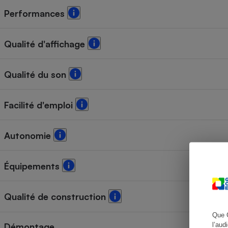
Performances
Qualité d'affichage
Cafetière à expresso
Qualité du son
Facilité d'emploi
Autonomie
Robot ménager
Équipements
Qualité de construction
Que 
l’aud
Démontage