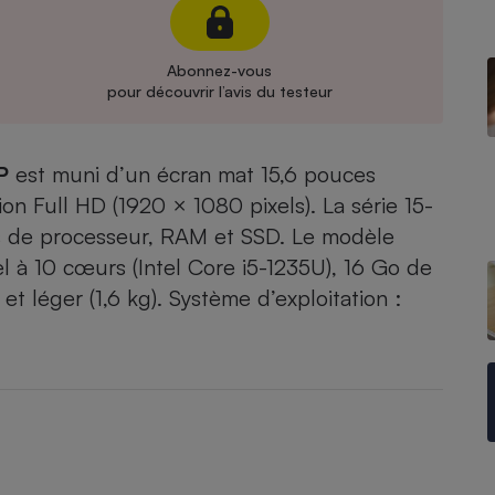
Électricité - Gaz
Abonnez-vous
Appareil photo
pour découvrir l’avis du testeur
numérique
Four encastrable
P
est muni d’un écran mat 15,6 pouces
on Full HD (1920 × 1080 pixels). La série 15-
Lessive
ns de processeur, RAM et SSD. Le modèle
 à 10 cœurs (Intel Core i5-1235U), 16 Go de
et léger (1,6 kg). Système d’exploitation :
Aspirateur