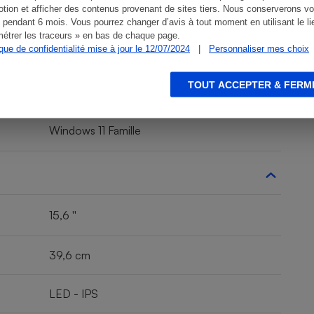
tion et afficher des contenus provenant de sites tiers. Nous conserverons vo
 pendant 6 mois. Vous pourrez changer d’avis à tout moment en utilisant le li
étrer les traceurs » en bas de chaque page.
ique de confidentialité mise à jour le 12/07/2024
|
Personnaliser mes choix
15-eg2045nf
TOUT ACCEPTER & FERM
Windows 11 Famille
15,6 ''
39,6 cm
LED - IPS