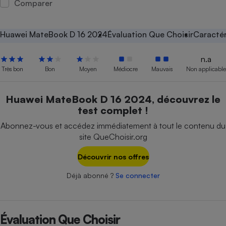
Comparer
Petit électroménager - U
Complément
alimentaire
Huawei MateBook D 16 2024
Évaluation Que Choisir
Caractér
Mutuelle
Assurance emprunteur
n.a
Très bon
Bon
Moyen
Médiocre
Mauvais
Non applicable
Matelas
Huawei MateBook D 16 2024, découvrez le
Champagne
test complet !
bouteille
Banque en 
Abonnez-vous et accédez immédiatement à tout le contenu du
Téléviseur
site QueChoisir.org
Antimoustique
Lave-linge
Découvrir nos offres
Déjà abonné ?
Se connecter
Radiateur électrique
Évaluation Que Choisir