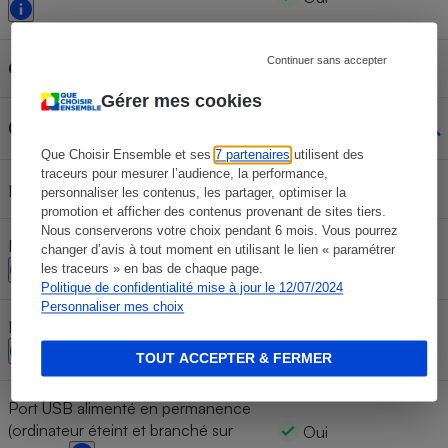
Continuer sans accepter
Capacité de la batterie
56 Wh
Gérer mes cookies
Connectique
Que Choisir Ensemble et ses
7 partenaires
utilisent des
traceurs pour mesurer l’audience, la performance,
1
Nombre de ports USB-C
personnaliser les contenus, les partager, optimiser la
promotion et afficher des contenus provenant de sites tiers.
Nous conserverons votre choix pendant 6 mois. Vous pourrez
Nombre de ports USB 3 Type-A
changer d’avis à tout moment en utilisant le lien « paramétrer
1
les traceurs » en bas de chaque page.
Politique de confidentialité mise à jour le 12/07/2024
Personnaliser mes choix
Nombre de ports USB 2 Type-A
1
TOUT ACCEPTER & FERMER
Port USB alimenté en permanence
(ordinateur éteint et branché sur
Oui