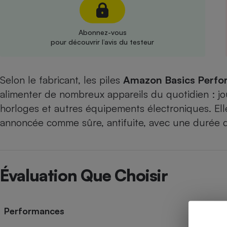
Radiateur électrique
Abonnez-vous
Téléphone mobile -
pour découvrir l’avis du testeur
Smartphone
Plaque de cuisson à
induction
Selon le fabricant, les piles
Amazon Basics Perfo
alimenter de nombreux appareils du quotidien : jo
Climatiseur -
horloges et autres équipements électroniques. Elles
Ventilateur
annoncée comme sûre, antifuite, avec une durée d
Antivirus
Climatiseur -
Évaluation Que Choisir
Ventilateur
Performances