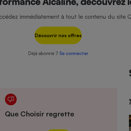
ormance Alcaline, découvrez le
ccédez immédiatement à tout le contenu du site Q
- Ustensile
Foie gras
Découvrir nos offres
Aide auditive
r
Assurance vie
Déjà abonné ?
Se connecter
Poêle à granulés
gne - Comment choisir une
lle de champagne
en ligne
Ordinateur portable
Crème solaire
Lave-vaisselle
Que Choisir regrette