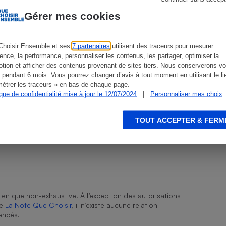
Gérer mes cookies
csPerformance Alcaline
Choisir Ensemble et ses
7 partenaires
utilisent des traceurs pour mesurer
s
Réfrigérateur
ience, la performance, personnaliser les contenus, les partager, optimiser la
tion et afficher des contenus provenant de sites tiers. Nous conserverons vo
 pendant 6 mois. Vous pourrez changer d’avis à tout moment en utilisant le li
AA
étrer les traceurs » en bas de chaque page.
ique de confidentialité mise à jour le 12/07/2024
|
Personnaliser mes choix
Alcaline
TOUT ACCEPTER & FERM
ien que non-exhaustive. À l’exception des autorisations
de
La Note Que Choisir
, il n’existe aucune relation
encés.