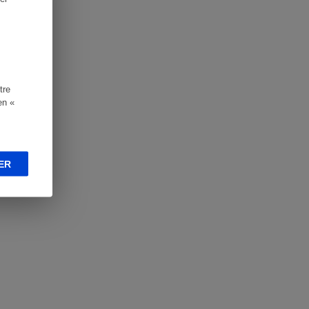
tre
en «
ER