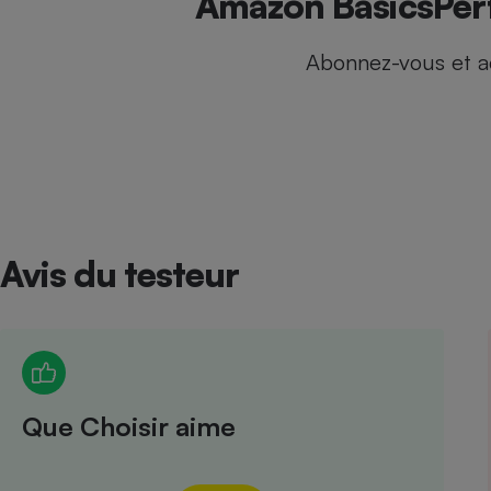
Amazon BasicsPerf
Internet
Abonnez-vous et a
Gros électroménager
Téléphonie
Petit électroménager 
Complément
alimentaire
Mutuelle
Assurance emprunteu
Avis du testeur
Matelas
Champa
boutei
Banque 
Téléviseur
Antimoustique
Lave-linge
Que Choisir aime