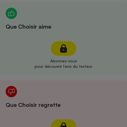
Téléphone mobile -
Smartphone
Plaque de cuisson à
induction
Que Choisir aime
Climatiseur -
Ventilateur
Abonnez-vous
Antivirus
pour découvrir l’avis du testeur
Climatiseur -
Ventilateur
Que Choisir regrette