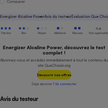
Comparer
Petit électroménager - U
Complément
alimentaire
Energizer Alcaline Power
Avis du testeur
Évaluation Que Choi
Mutuelle
Assurance emprunteur
n.a
Très bon
Bon
Moyen
Médiocre
Mauvais
Non applicable
Matelas
Energizer Alcaline Power, découvrez le test
Champagne
complet !
bouteille
Banque en 
Abonnez-vous et accédez immédiatement à tout le contenu du
Téléviseur
site QueChoisir.org
Antimoustique
Lave-linge
Découvrir nos offres
Déjà abonné ?
Se connecter
Radiateur électrique
Avis du testeur