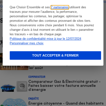
par Bureau Veritas Certification conformément aux règles de
La Note
Que Choisir
, il n’existe aucune relation contractuelle entre Que
Que Choisir Ensemble et ses
7 partenaires
utilisent des
Choisir Ensemble et les professionnels référencés.
traceurs pour mesurer l’audience, la performance,
personnaliser les contenus, les partager, optimiser la
Sur le même sujet
promotion et afficher des contenus provenant de sites tiers.
Nous conserverons votre choix pendant 6 mois. Vous pourrez
changer d’avis à tout moment en utilisant le lien « paramétrer
COMMENT NOUS TESTONS
les traceurs » en bas de chaque page.
Batteries domestiques - Le protocole
Politique de confidentialité mise à jour le 12/07/2024
Personnaliser mes choix
ACTUALITÉ
TOUT ACCEPTER & FERMER
Prix de l’électricité - Les tarifs
réglementés vont repartir à la hausse au
1er août
COMPARATEUR
Comparateur Gaz & Électricité gratuit -
Faites baisser votre facture annuelle
d’énergie
ENQUÊTE
Énergie citoyenne - Quand des habitants