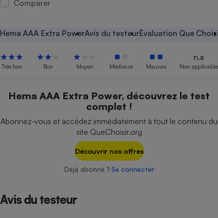
Comparer
Petit électroménager - U
Complément
alimentaire
Hema AAA Extra Power
Avis du testeur
Évaluation Que Chois
Mutuelle
Assurance emprunteur
n.a
Très bon
Bon
Moyen
Médiocre
Mauvais
Non applicable
Matelas
Hema AAA Extra Power, découvrez le test
Champagne
complet !
bouteille
Banque en 
Abonnez-vous et accédez immédiatement à tout le contenu du
Téléviseur
site QueChoisir.org
Antimoustique
Lave-linge
Découvrir nos offres
Déjà abonné ?
Se connecter
Radiateur électrique
Avis du testeur