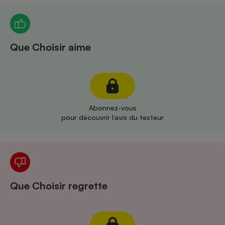
Téléphone mobile -
Smartphone
Plaque de cuisson à
induction
Que Choisir aime
Climatiseur -
Ventilateur
Abonnez-vous
Antivirus
pour découvrir l’avis du testeur
Climatiseur -
Ventilateur
Que Choisir regrette