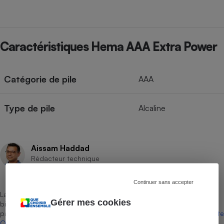
Caractéristiques Hema AAA Extra Power
Catégorie de pile
AAA
Type de pile
Alcaline
Aissam Haddad
Rédacteur technique
Continuer sans accepter
La sélection de produits ou services est représentative du marché,
Gérer mes cookies
bien que non-exhaustive. À l’exception des autorisations données
par Bureau Veritas Certification conformément aux règles de
La Note
Que Choisir
, il n’existe aucune relation contractuelle entre Que