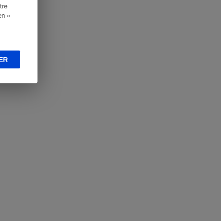
tre
en «
ER