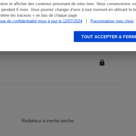
tion et afficher des contenus provenant de sites tiers. Nous conserverons vo
 pendant 6 mois. Vous pourrez changer d’avis à tout moment en utilisant le li
étrer les traceurs » en bas de chaque page.
ique de confidentialité mise à jour le 12/07/2024
|
Personnaliser mes choix
TOUT ACCEPTER & FERM
Radiateur à inertie sèche