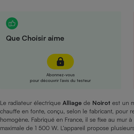
Radiateur électrique
Téléphone mobile -
Smartphone
Plaque de cuisson à
Que Choisir aime
induction
Climatiseur -
Ventilateur
Abonnez-vous
pour découvrir l’avis du testeur
Antivirus
Climatiseur -
Le radiateur électrique
Alliage
de
Noirot
Ventilateur
est un m
chauffe en fonte, conçu, selon le fabricant, pour r
homogène. Fabriqué en France, il se fixe au mur à 
maximale de 1 500 W. L’appareil propose plusieurs 