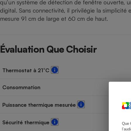
qu’un système de détection de fenêtre ouverte, u
digital. Sans connectivité, il privilégie la simplicit
mesure 91 cm de large et 60 cm de haut.
Cafetière à expresso
Évaluation Que Choisir
Thermostat à 21°C
Robot ménager
Consommation
Puissance thermique mesurée
Sécurité thermique
Que 
l’aud