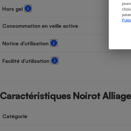
promo
Hors gel
choix
param
Polit
Consommation en veille active
Notice d'utilisation
Facilité d'utilisation
Caractéristiques Noirot Alliage
Catégorie