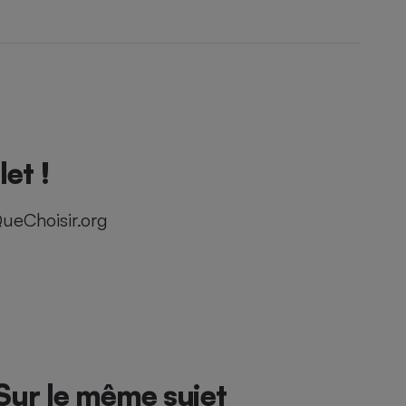
et !
ueChoisir.org
Sur le même sujet