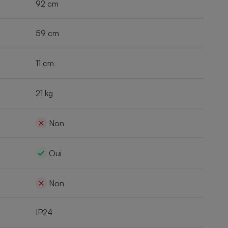
92 cm
59 cm
11 cm
21 kg
Non
Oui
Non
IP24