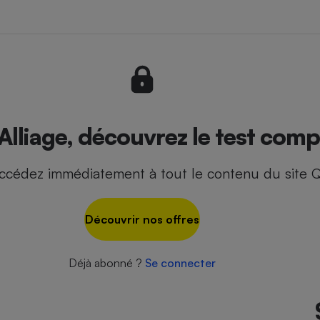
- Ustensile
Foie gras
Aide auditive
r
Assurance vie
Alliage, découvrez le test compl
ccédez immédiatement à tout le contenu du site Q
Poêle à granulés
gne - Comment choisir une
lle de champagne
en ligne
Découvrir nos offres
Ordinateur portable
Crème solaire
Lave-vaisselle
Déjà abonné ?
Se connecter