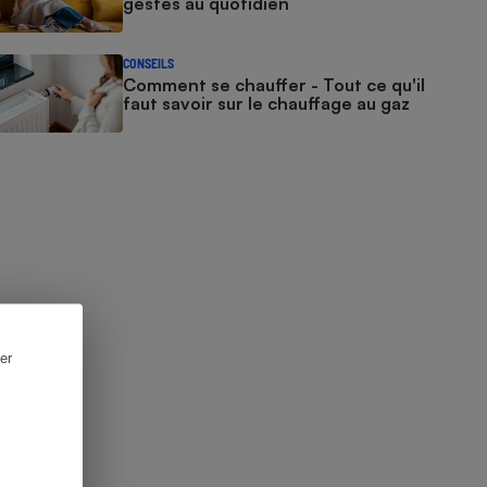
gestes au quotidien
CONSEILS
Comment se chauffer - Tout ce qu'il
faut savoir sur le chauffage au gaz
er